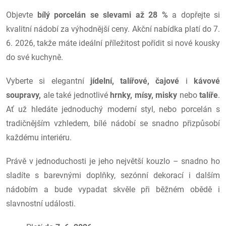
Objevte
bílý porcelán se slevami až 28 %
a dopřejte si
kvalitní nádobí za výhodnější ceny. Akční nabídka platí do 7.
6. 2026, takže máte ideální příležitost pořídit si nové kousky
do své kuchyně.
Vyberte si elegantní
jídelní, talířové, čajové
i
kávové
soupravy,
ale také jednotlivé
hrnky, mísy, misky
nebo
talíře
.
Ať už hledáte jednoduchý moderní styl, nebo porcelán s
tradičnějším vzhledem, bílé nádobí se snadno přizpůsobí
každému interiéru.
Právě v jednoduchosti je jeho největší kouzlo – snadno ho
sladíte s barevnými doplňky, sezónní dekorací i dalším
nádobím a bude vypadat skvěle při běžném obědě i
slavnostní události.