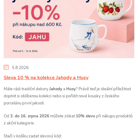
p
i
s
č
l
5.8.2026
Sleva 10 % na kolekce Jahody a Husy
á
Máte rádi tradiční dekory
Jahody
a
Husy
? Právě teď je ideální příležitost
n
doplnit si oblíbenou kolekci nebo si pořídit nové kousky z českého
porcelánu první jakosti.
k
Od
3. do 16. srpna 2026
můžete získat
10% slevu
při nákupu produktů
z akční kategorie.
ů
Stačí v košíku zadat slevový kód: