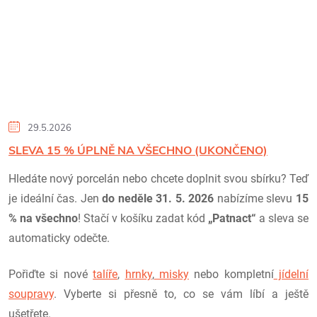
29.5.2026
SLEVA 15 % ÚPLNĚ NA VŠECHNO (UKONČENO)
Hledáte nový porcelán nebo chcete doplnit svou sbírku? Teď
je ideální čas. Jen
do neděle 31. 5. 2026
nabízíme slevu
15
% na všechno
! Stačí v košíku zadat kód
„Patnact“
a sleva se
automaticky odečte.
Pořiďte si nové
talíře
,
hrnky
,
misky
nebo kompletní
jídelní
soupravy
. Vyberte si přesně to, co se vám líbí a ještě
ušetřete.