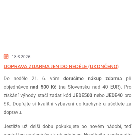
18.6.2026
DOPRAVA ZDARMA JEN DO NEDĚLE (UKONČENO)
Do neděle 21. 6. vám
doručíme nákup zdarma
při
objednávce
nad 500 Kč
(na Slovensku nad 40 EUR). Pro
získání výhody stačí zadat kód
JEDE500
nebo
JEDE40
pro
SK. Dopřejte si kvalitní vybavení do kuchyně a ušetřete za
dopravu.
Jestliže už delší dobu pokukujete po novém nádobí, teď
nastal ten správný čas k objednávce. Neváhejte a nakupujte