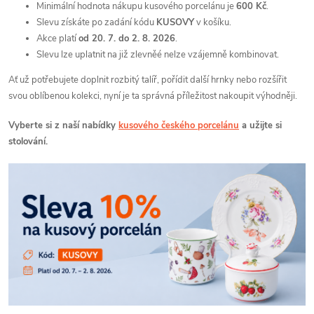
Minimální hodnota nákupu kusového porcelánu je
600 Kč
.
Slevu získáte po zadání kódu
KUSOVY
v košíku.
Akce platí
od 20. 7. do 2. 8. 2026
.
Slevu lze uplatnit na již zlevněé nelze vzájemně kombinovat.
Ať už potřebujete doplnit rozbitý talíř, pořídit další hrnky nebo rozšířit
svou oblíbenou kolekci, nyní je ta správná příležitost nakoupit výhodněji.
Vyberte si z naší nabídky
kusového českého porcelánu
a užijte si
stolování.