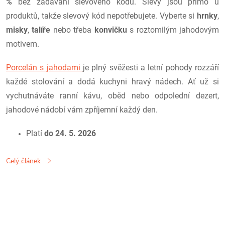
%
bez zadávání slevového kódu. Slevy jsou přímo u
produktů, takže slevový kód nepotřebujete. Vyberte si
hrnky
,
misky
,
talíře
nebo třeba
konvičku
s roztomilým jahodovým
motivem.
Porcelán s jahodami
je plný svěžesti a letní pohody rozzáří
každé stolování a dodá kuchyni hravý nádech. Ať už si
vychutnáváte ranní kávu, oběd nebo odpolední dezert,
jahodové nádobí vám zpříjemní každý den.
Platí
do 24. 5. 2026
Celý článek