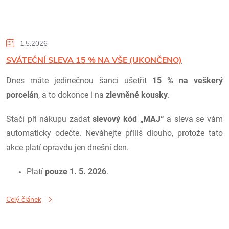
1.5.2026
SVÁTEČNÍ SLEVA 15 % NA VŠE (UKONČENO)
Dnes máte jedinečnou šanci ušetřit
15 % na veškerý
porcelán
, a to dokonce i na
zlevněné kousky
.
Stačí při nákupu zadat
slevový kód
„MAJ“
a sleva se vám
automaticky odečte. Neváhejte příliš dlouho, protože tato
akce platí opravdu jen dnešní den.
Platí
pouze 1. 5. 2026
.
Celý článek