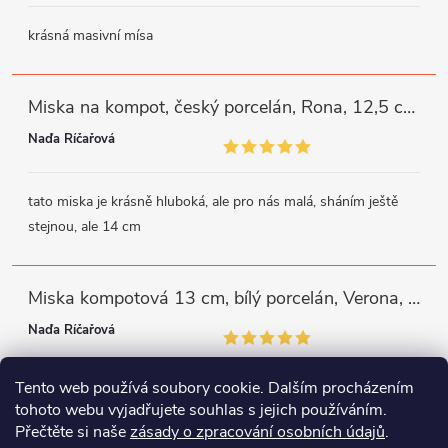
krásná masivní mísa
Miska na kompot, český porcelán, Rona, 12,5 cm, bílý, G. Benedikt
Naďa Říčařová
tato miska je krásně hluboká, ale pro nás malá, sháním ještě
stejnou, ale 14 cm
Miska kompotová 13 cm, bílý porcelán, Verona, G. Benedikt
Naďa Říčařová
Tento web používá soubory cookie. Dalším procházením
miska je trochu mělká, ale využiji
tohoto webu vyjadřujete souhlas s jejich používáním.
Přečtěte si naše
zásady o zpracování osobních údajů
.