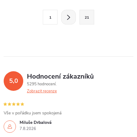
O
S
1
21
t
v
r
l
á
n
á
k
d
o
v
a
Hodnocení zákazníků
5,0
á
5295 hodnocení
c
n
Zobrazit recenze
í
í
p
Vše v pořádku jsem spokojená
r
Miluše Drbalová
7.8.2026