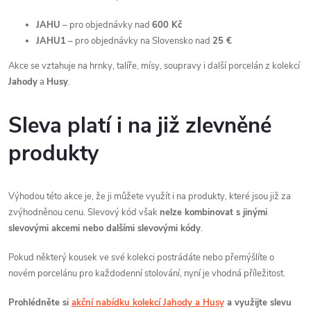
JAHU
– pro objednávky nad
600 Kč
JAHU1
– pro objednávky na Slovensko nad
25 €
Akce se vztahuje na hrnky, talíře, mísy, soupravy i další porcelán z kolekcí
Jahody
a
Husy
.
Sleva platí i na již zlevněné
produkty
Výhodou této akce je, že ji můžete využít i na produkty, které jsou již za
zvýhodněnou cenu. Slevový kód však
nelze kombinovat s jinými
slevovými akcemi nebo dalšími slevovými kódy
.
Pokud některý kousek ve své kolekci postrádáte nebo přemýšlíte o
novém porcelánu pro každodenní stolování, nyní je vhodná příležitost.
Prohlédněte si
akční nabídku kolekcí Jahody a Husy
a využijte slevu