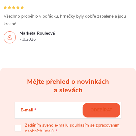
v
k
Všechno proběhlo v pořádku, hrnečky byly dobře zabalené a jsou
y
krasné.
Markéta Rouleová
v
7.8.2026
ý
p
i
Mějte přehled o novinkách
s
Z
a slevách
u
á
E-mail
ODEBÍRAT
p
Zadáním svého e-mailu souhlasím
se zpracováním
osobních údajů
.