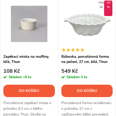
V
Nejlevnější
759
–27
z
Kč
%
ý
Nejdražší
e
p
Abecedně
n
i
í
s
p
Zapékací miska na muffiny,
Bábovka, porcelánová forma
bílá, Thun
na pečení, 27 cm, bílá, Thun
p
r
108 Kč
549 Kč
r
Skladem
>8 ks
Skladem
4 ks
o
o
DO KOŠÍKU
DO KOŠÍKU
d
d
Porcelánová zapékací miska o
Porcelánová forma na bábovku
u
průměru 8,3 cm z bílého
o průměru 27 cm v
porcelánu Thun. Skvělá na
nadčasovém bílém provedení.