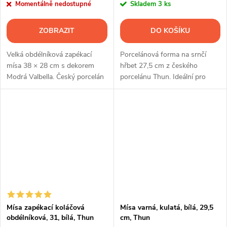
Momentálně nedostupné
Skladem
3 ks
ZOBRAZIT
DO KOŠÍKU
Velká obdélníková zapékací
Porcelánová forma na srnčí
mísa 38 × 28 cm s dekorem
hřbet 27,5 cm z českého
Modrá Valbella. Český porcelán
porcelánu Thun. Ideální pro
G. Benedikt pro pečení,
pečení moučníků, paštik i
zapékání i servírování rodinných
dalších domácích specialit.
pokrmů.
Mísa zapékací koláčová
Mísa varná, kulatá, bílá, 29,5
obdélníková, 31, bílá, Thun
cm, Thun