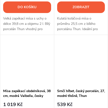
DO KOŠÍKU
ZOBRAZIT
Velká zapékací mísa s uchy o
Kulatá koláčová mísa o
délce 39,8 cm a objemu 2 l. Bílý
průměru 25,5 cm z bílého
porcelán Thun vhodný pro
porcelánu Thun. Ideální pro
přípravu i servírování pokrmů.
pečení koláčů, quichů i dalších
domácích specialit.
Mísa zapékací obdelníková, 38
Srnčí hřbet, český porcelán, 27,
cm, modrá Valbella, česky
modré třešně, Thun
porcelán, G. Benedikt
1 019 Kč
539 Kč