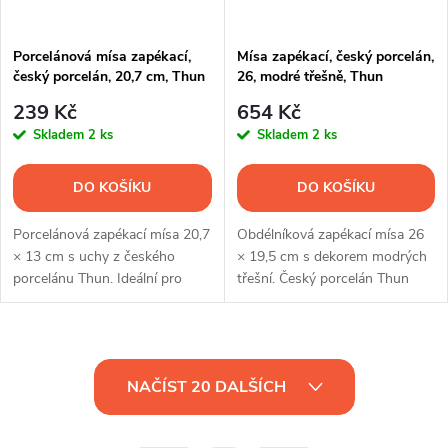
Porcelánová mísa zapékací,
Mísa zapékací, český porcelán,
český porcelán, 20,7 cm, Thun
26, modré třešně, Thun
239 Kč
654 Kč
Skladem
2 ks
Skladem
2 ks
DO KOŠÍKU
DO KOŠÍKU
Porcelánová zapékací mísa 20,7
Obdélníková zapékací mísa 26
× 13 cm s uchy z českého
× 19,5 cm s dekorem modrých
porcelánu Thun. Ideální pro
třešní. Český porcelán Thun
menší porce, pečení i elegantní
ideální pro pečení, zapékání i
servírování.
stylové servírování.
O
NAČÍST 20 DALŠÍCH
v