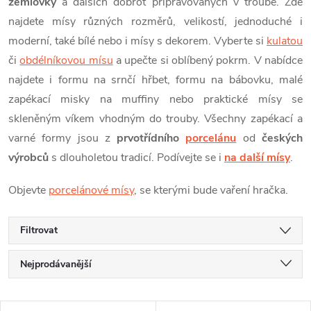
žemlovky
a dalších dobrot připravovaných v troubě. Zde
najdete mísy různých rozměrů, velikostí, jednoduché i
moderní, také bílé nebo i mísy s dekorem. Vyberte si
kulatou
či
obdélníkovou mísu
a upečte si oblíbený pokrm. V nabídce
najdete i formu na srnčí hřbet, formu na bábovku, malé
zapékací misky na muffiny nebo praktické mísy se
skleněným víkem vhodným do trouby. Všechny zapékací a
varné formy jsou z
prvotřídního
porcelánu
od
českých
výrobců
s dlouholetou tradicí. Podívejte se i
na další mísy
.
Objevte
porcelánové mísy
, se kterými bude vaření hračka.
Filtrovat
Ř
Nejprodávanější
a
Doporučujeme