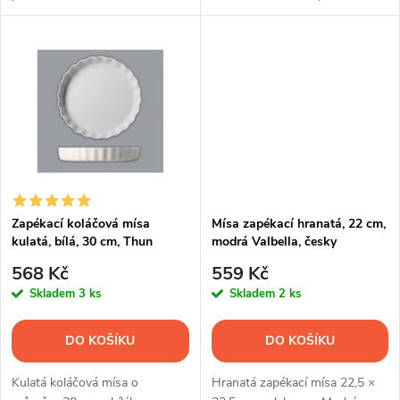
u
muffiny, crème brûlée, paštiky i
Český porcelán Thun pro
k
další jednotlivé porce.
každodenní i slavnostní pečení.
k
t
t
ů
ů
Zapékací koláčová mísa
Mísa zapékací hranatá, 22 cm,
kulatá, bílá, 30 cm, Thun
modrá Valbella, česky
porcelán, G. Benedikt
568 Kč
559 Kč
Skladem
3 ks
Skladem
2 ks
DO KOŠÍKU
DO KOŠÍKU
Kulatá koláčová mísa o
Hranatá zapékací mísa 22,5 ×