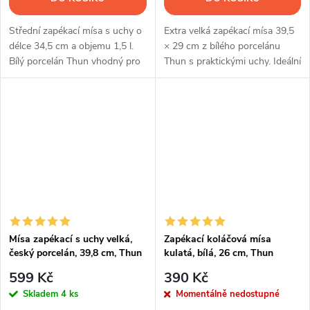
Střední zapékací mísa s uchy o
Extra velká zapékací mísa 39,5
délce 34,5 cm a objemu 1,5 l.
× 29 cm z bílého porcelánu
Bílý porcelán Thun vhodný pro
Thun s praktickými uchy. Ideální
pečení, zapékání i servírování
pro rodinné obědy, pečení i
pokrmů.
elegantní servírování.
Mísa zapékací s uchy velká,
Zapékací koláčová mísa
český porcelán, 39,8 cm, Thun
kulatá, bílá, 26 cm, Thun
599 Kč
390 Kč
Skladem
4 ks
Momentálně nedostupné