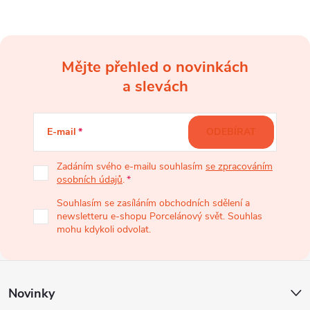
Mějte přehled o novinkách
Z
a slevách
á
E-mail
ODEBÍRAT
p
Zadáním svého e-mailu souhlasím
se zpracováním
osobních údajů
.
a
Souhlasím se zasíláním obchodních sdělení a
newsletteru e-shopu Porcelánový svět. Souhlas
t
mohu kdykoli odvolat.
í
Novinky