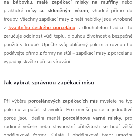
v
na bábovku, malé zapékací misky na muffiny
nebo
ý
praktické
mísy se skleněným víkem
, vhodné přímo do
trouby. Všechny zapékací mísy z naší nabídky jsou vyrobené
p
z
kvalitního českého porcelánu
s dlouholetou tradicí. To
i
zaručuje odolnost vůči teplu, dlouhou životnost a bezpečné
použití v troubě. Upečte svůj oblíbený pokrm a rovnou ho
s
podávejte přímo z formy na stůl – zapékací mísy z porcelánu
u
vypadají skvěle i při servírování.
Jak vybrat správnou zapékací mísu
Při výběru
porcelánových zapékacích mís
myslete na typ
pokrmu a počet strávníků. Pro menší porce a jednotlivé
porce jsou ideální menší
porcelánové varné misky
, pro
rodinné večeře nebo slavnostní příležitosti se hodí větší
obdélníkové formy. Kulaté i obdélníkové tvary umožní