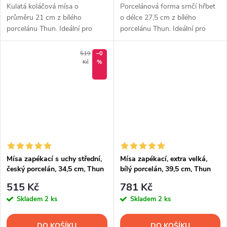
Kulatá koláčová mísa o
Porcelánová forma srnčí hřbet
průměru 21 cm z bílého
o délce 27,5 cm z bílého
porcelánu Thun. Ideální pro
porcelánu Thun. Ideální pro
pečení ovocných koláčů, quichů
pečení moučníků, domácích
i dalších domácích dobrot.
paštik i studených specialit.
519
–0
Kč
%
Mísa zapékací s uchy střední,
Mísa zapékací, extra velká,
český porcelán, 34,5 cm, Thun
bílý porcelán, 39,5 cm, Thun
515 Kč
781 Kč
Skladem
2 ks
Skladem
2 ks
DO KOŠÍKU
DO KOŠÍKU