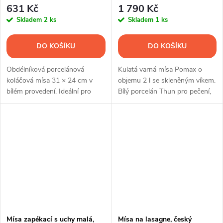
631 Kč
1 790 Kč
Skladem
2 ks
Skladem
1 ks
DO KOŠÍKU
DO KOŠÍKU
Obdélníková porcelánová
Kulatá varná mísa Pomax o
koláčová mísa 31 × 24 cm v
objemu 2 l se skleněným víkem.
bílém provedení. Ideální pro
Bílý porcelán Thun pro pečení,
quiche, ovocné koláče, řezy i
zapékání, servírování i
další domácí speciality.
uchovávání pokrmů.
Mísa zapékací s uchy malá,
Mísa na lasagne, český