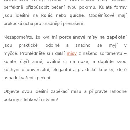
perfektně přizpůsobit pečení typu pokrmu. Kulaté formy
jsou ideální na
koláč
nebo
quiche
.
Obdélníkové mají
praktická ucha pro snadnější přenášení.
Nezapomeňte, že kvalitní
porcelánové mísy na zapékání
jsou praktické, odolné a snadno se myjí v
myčce.
Prohlédněte si i další
mísy
z našeho sortimentu –
kulaté, čtyřhranné, oválné či na noze, a doplňte svou
kuchyni o univerzální, elegantní a praktické kousky, které
usnadní vaření i pečení.
Objevte svou ideální zapékací mísu a připravte lahodné
pokrmy s lehkostí i stylem!