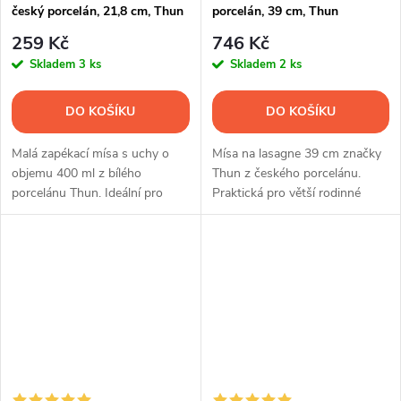
český porcelán, 21,8 cm, Thun
porcelán, 39 cm, Thun
259 Kč
746 Kč
Skladem
3 ks
Skladem
2 ks
DO KOŠÍKU
DO KOŠÍKU
Malá zapékací mísa s uchy o
Mísa na lasagne 39 cm značky
objemu 400 ml z bílého
Thun z českého porcelánu.
porcelánu Thun. Ideální pro
Praktická pro větší rodinné
jednotlivé porce, zapékané
pokrmy.
pokrmy i sladké dezerty.