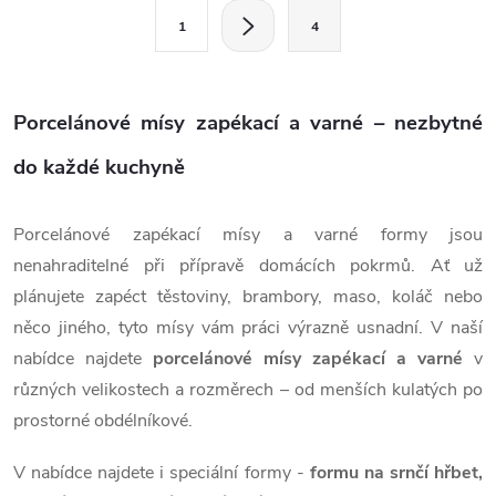
l
S
1
4
t
á
r
d
á
Porcelánové mísy zapékací a varné – nezbytné
a
n
k
do každé kuchyně
c
o
í
v
Porcelánové zapékací mísy a varné formy jsou
á
p
nenahraditelné při přípravě domácích pokrmů. Ať už
n
plánujete zapéct těstoviny, brambory, maso, koláč nebo
r
í
něco jiného, tyto mísy vám práci výrazně usnadní. V naší
v
nabídce najdete
porcelánové mísy zapékací a varné
v
různých velikostech a rozměrech – od menších kulatých po
k
prostorné obdélníkové.
y
V nabídce najdete i speciální formy -
formu na srnčí hřbet,