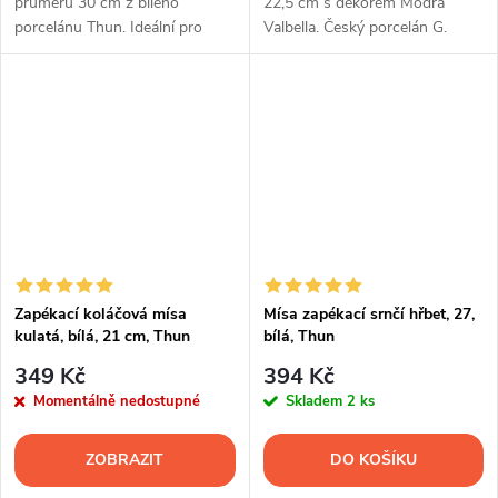
průměru 30 cm z bílého
22,5 cm s dekorem Modrá
porcelánu Thun. Ideální pro
Valbella. Český porcelán G.
pečení velkých koláčů, quichů,
Benedikt pro pečení, zapékání i
pizzy i dalších domácích
elegantní servírování pokrmů.
specialit.
Zapékací koláčová mísa
Mísa zapékací srnčí hřbet, 27,
kulatá, bílá, 21 cm, Thun
bílá, Thun
349 Kč
394 Kč
Momentálně nedostupné
Skladem
2 ks
ZOBRAZIT
DO KOŠÍKU