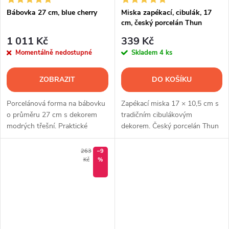
Bábovka 27 cm, blue cherry
Miska zapékací, cibulák, 17
cm, český porcelán Thun
1 011 Kč
339 Kč
Momentálně nedostupné
Skladem
4 ks
ZOBRAZIT
DO KOŠÍKU
Porcelánová forma na bábovku
Zapékací miska 17 × 10,5 cm s
o průměru 27 cm s dekorem
tradičním cibulákovým
modrých třešní. Praktické
dekorem. Český porcelán Thun
úchytky usnadňují manipulaci i
ideální pro jednotlivé porce,
vyklápění moučníku.
pečení i stylové servírování.
263
–9
Kč
%