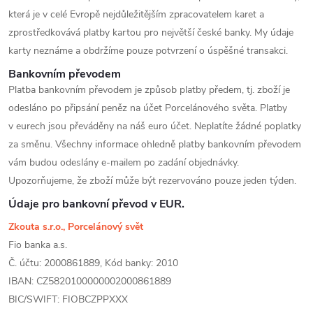
která je v celé Evropě nejdůležitějším zpracovatelem karet a
zprostředkovává platby kartou pro největší české banky. My údaje
karty neznáme a obdržíme pouze potvrzení o úspěšné transakci.
Bankovním převodem
Platba bankovním převodem je způsob platby předem, tj. zboží je
odesláno po připsání peněz na účet Porcelánového světa. Platby
v eurech jsou převáděny na náš euro účet. Neplatíte žádné poplatky
za směnu. Všechny informace ohledně platby bankovním převodem
vám budou odeslány e-mailem po zadání objednávky.
Upozorňujeme, že zboží může být rezervováno pouze jeden týden.
Údaje pro bankovní převod v EUR.
Zkouta s.r.o., Porcelánový svět
Fio banka a.s.
Č. účtu: 2000861889, Kód banky: 2010
IBAN: CZ5820100000002000861889
BIC/SWIFT: FIOBCZPPXXX