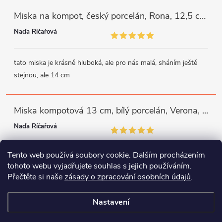
Miska na kompot, český porcelán, Rona, 12,5 cm, bílý, G. Benedikt
Naďa Říčařová
tato miska je krásně hluboká, ale pro nás malá, sháním ještě
stejnou, ale 14 cm
Miska kompotová 13 cm, bílý porcelán, Verona, G. Benedikt
Naďa Říčařová
Tento web používá soubory cookie. Dalším procházením
miska je trochu mělká, ale využiji
tohoto webu vyjadřujete souhlas s jejich používáním.
Přečtěte si naše
zásady o zpracování osobních údajů
.
Instagram
Facebook
WhatsApp
Nastavení