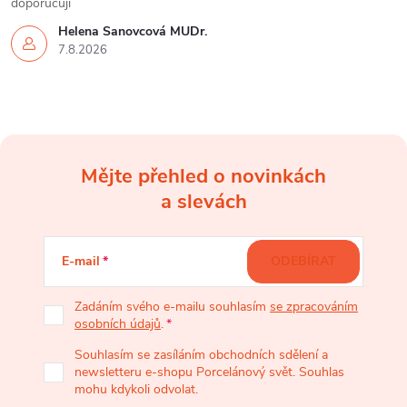
doporučuji
Helena Šanovcová MUDr.
7.8.2026
Mějte přehled o novinkách
Z
a slevách
á
E-mail
ODEBÍRAT
p
Zadáním svého e-mailu souhlasím
se zpracováním
osobních údajů
.
a
Souhlasím se zasíláním obchodních sdělení a
newsletteru e-shopu Porcelánový svět. Souhlas
t
mohu kdykoli odvolat.