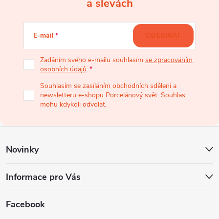
Z
a slevách
i
á
s
E-mail
ODEBÍRAT
u
p
Zadáním svého e-mailu souhlasím
se zpracováním
osobních údajů
.
a
Souhlasím se zasíláním obchodních sdělení a
newsletteru e-shopu Porcelánový svět. Souhlas
t
mohu kdykoli odvolat.
í
Novinky
Informace pro Vás
Facebook