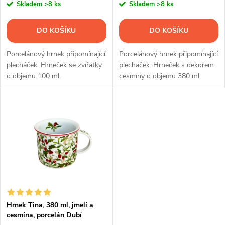
r
Skladem
>8 ks
Skladem
>8 ks
o
o
DO KOŠÍKU
DO KOŠÍKU
d
d
Porcelánový hrnek připomínající
Porcelánový hrnek připomínající
u
plecháček. Hrneček se zvířátky
plecháček. Hrneček s dekorem
o objemu 100 ml.
cesmíny o objemu 380 ml.
u
k
k
t
t
ů
ů
Hrnek Tina, 380 ml, jmelí a
cesmína, porcelán Dubí