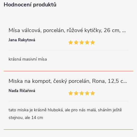
Hodnocení produktů
Mísa válcová, porcelán, růžové kytičky, 26 cm, G. Benedikt
Jana Rakytová
krásná masivní mísa
Miska na kompot, český porcelán, Rona, 12,5 cm, bílý, G. Benedikt
Naďa Říčařová
tato miska je krásně hluboká, ale pro nás malá, sháním ještě
stejnou, ale 14 cm