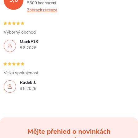
5300 hodnocení
a
Zobrazit recenze
c
í
Výborný obchod
MackF13
p
8.8.2026
r
v
Velká spokojenost.
k
Radek J.
8.8.2026
y
v
ý
Mějte přehled o novinkách
p