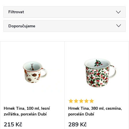
Filtrovat
Ř
Doporučujeme
a
Nejlevnější
V
Nejdražší
z
ý
Nejprodávanější
e
p
Abecedně
n
i
í
s
p
Hrnek Tina, 100 ml, lesní
Hrnek Tina, 380 ml, cesmína,
zvířátka, porcelán Dubí
porcelán Dubí
p
r
215 Kč
289 Kč