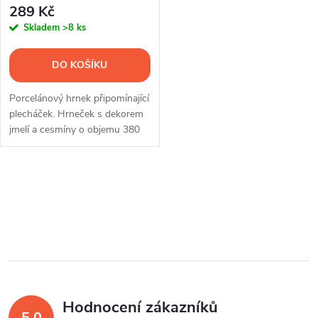
289 Kč
Skladem
>8 ks
DO KOŠÍKU
Porcelánový hrnek připomínající
plecháček. Hrneček s dekorem
jmelí a cesmíny o objemu 380
ml.
O
v
l
á
Hodnocení zákazníků
d
5,0