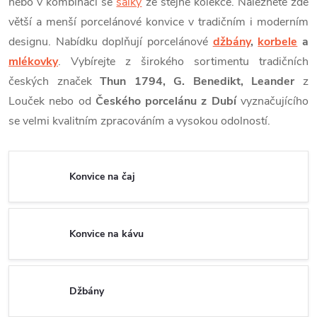
nebo v kombinaci se
šálky
ze stejné kolekce. Naleznete zde
větší a menší porcelánové konvice v tradičním i moderním
designu. Nabídku doplňují porcelánové
džbány
,
korbele
a
mlékovky
. Vybírejte z širokého sortimentu tradičních
českých znače
k
Thun 1794, G. Benedikt, Leander
z
Louček nebo od
Českého porcelánu z Dubí
vyznačujícího
se velmi kvalitním zpracováním a vysokou odolností.
Konvice na čaj
Konvice na kávu
Džbány