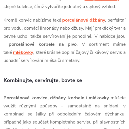
k
stejné kolekce, čímž vytvoříte jednotný a stylový vzhled.
y
Kromě konvic nabízíme také
porcelánové džbány
, perfektní
v
pro vodu, domácí limonády nebo džusy. Mají praktický tvar a
ý
pevné ucho, takže servírování je pohodlné. V nabídce jsou
i
porcelánové korbele na pivo
. V sortiment máme
p
také
mlékovky
, které krásně doplní čajový či kávový servis a
i
usnadní servírování mléka či smetany.
s
Kombinujte, servírujte, bavte se
u
Porcelánové konvice, džbány, korbele
i
mlékovky
můžete
využít různými způsoby – samostatně na snídani, v
kombinaci se šálky při odpoledním čajovém dýchánku,
případně jako součást kompletního servisu při slavnostních