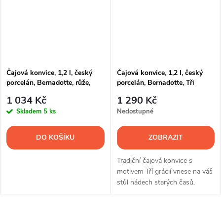
Čajová konvice, 1,2 l, český
Čajová konvice, 1,2 l, český
porcelán, Bernadotte, růže,
porcelán, Bernadotte, Tři
růžový proužek, Thun
grácie, Thun
1 034 Kč
1 290 Kč
Skladem
5 ks
Nedostupné
DO KOŠÍKU
ZOBRAZIT
Tradiční čajová konvice s
motivem Tří grácií vnese na váš
stůl nádech starých časů.
Český porcelán od značky Thun
1794.