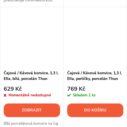
představuje minimalistickou
eleganci, která vynikne v
každém moderním interiéru.
Tento kousek pro Český
porcelán, a.s. navrhl prof. Jiří
Pelcl.
Čajová / Kávová konvice, 1,3 l,
Čajová / Kávová konvice, 1,3 l,
Ella, bílá, porcelán Thun
Ella, perličky, porcelán Thun
629 Kč
769 Kč
Momentálně nedostupné
Skladem
2 ks
ZOBRAZIT
DO KOŠÍKU
Bílá porcelánová konvice na čaj