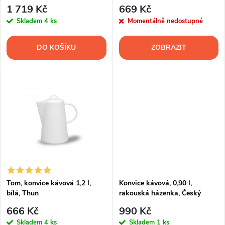
p
porcelán
r
1 719 Kč
669 Kč
r
Skladem
4 ks
Momentálně nedostupné
o
o
DO KOŠÍKU
ZOBRAZIT
d
d
u
u
k
k
t
t
ů
ů
Tom, konvice kávová 1,2 l,
Konvice kávová, 0,90 l,
bílá, Thun
rakouská házenka, Český
porcelán
666 Kč
990 Kč
Skladem
4 ks
Skladem
1 ks