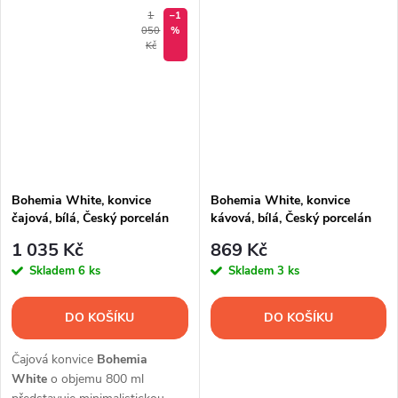
1
–1
050
%
Kč
Bohemia White, konvice
Bohemia White, konvice
čajová, bílá, Český porcelán
kávová, bílá, Český porcelán
Dubí
Dubí
1 035 Kč
869 Kč
Skladem
6 ks
Skladem
3 ks
DO KOŠÍKU
DO KOŠÍKU
Čajová konvice
Bohemia
White
o objemu 800 ml