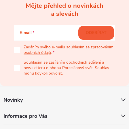
Mějte přehled o novinkách
Z
a slevách
á
E-mail
ODEBÍRAT
p
Zadáním svého e-mailu souhlasím
se zpracováním
osobních údajů
.
a
Souhlasím se zasíláním obchodních sdělení a
newsletteru e-shopu Porcelánový svět. Souhlas
t
mohu kdykoli odvolat.
í
Novinky
Informace pro Vás