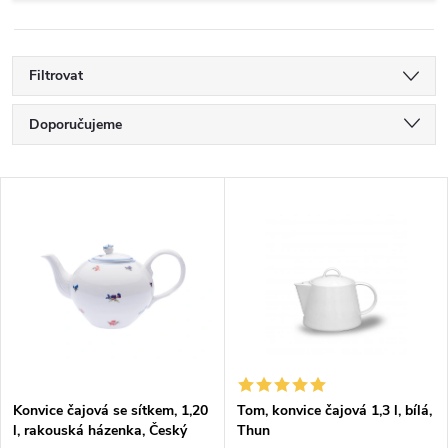
Filtrovat
Ř
Doporučujeme
a
Nejlevnější
V
Nejdražší
z
ý
Nejprodávanější
e
p
Abecedně
n
i
í
s
p
Konvice čajová se sítkem, 1,20
Tom, konvice čajová 1,3 l, bílá,
l, rakouská házenka, Český
Thun