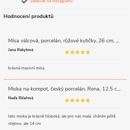
Sledovat na Instagramu
Hodnocení produktů
Mísa válcová, porcelán, růžové kytičky, 26 cm, G. Benedikt
Jana Rakytová
krásná masivní mísa
Miska na kompot, český porcelán, Rona, 12,5 cm, bílý, G. Benedikt
Naďa Říčařová
tato miska je krásně hluboká, ale pro nás malá, sháním ještě
stejnou, ale 14 cm