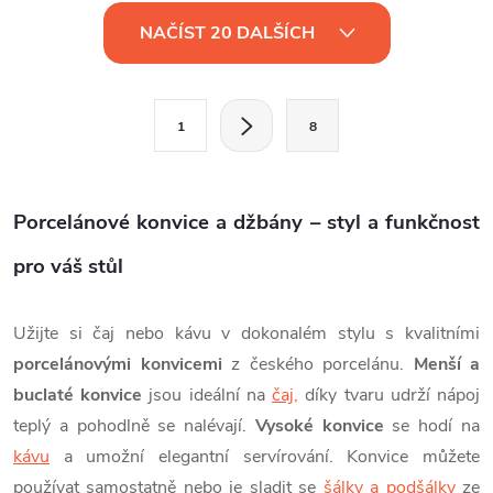
O
NAČÍST 20 DALŠÍCH
v
l
S
1
8
t
á
r
d
á
Porcelánové konvice a džbány – styl a funkčnost
a
n
k
pro váš stůl
c
o
í
v
Užijte si čaj nebo kávu v dokonalém stylu s kvalitními
á
p
porcelánovými konvicemi
z českého porcelánu.
Menší a
n
buclaté konvice
jsou ideální na
čaj,
díky tvaru udrží nápoj
r
í
teplý a pohodlně se nalévají.
Vysoké konvice
se hodí na
v
kávu
a umožní elegantní servírování. Konvice můžete
používat samostatně nebo je sladit se
šálky a podšálky
ze