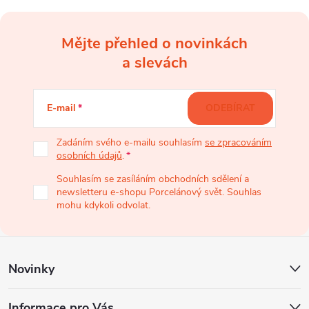
s
u
Mějte přehled o novinkách
Z
a slevách
á
E-mail
ODEBÍRAT
p
Zadáním svého e-mailu souhlasím
se zpracováním
osobních údajů
.
a
Souhlasím se zasíláním obchodních sdělení a
newsletteru e-shopu Porcelánový svět. Souhlas
t
mohu kdykoli odvolat.
í
Novinky
Informace pro Vás