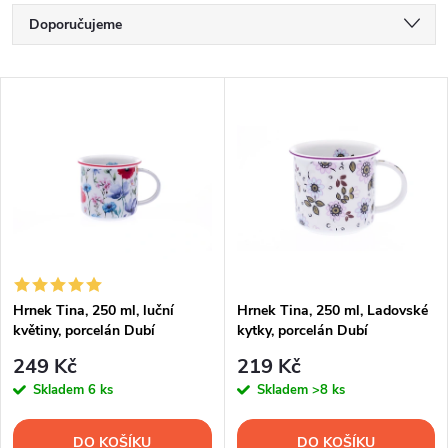
Ř
Doporučujeme
a
Nejlevnější
V
Nejdražší
z
ý
Nejprodávanější
e
p
Abecedně
n
i
í
s
p
Hrnek Tina, 250 ml, luční
Hrnek Tina, 250 ml, Ladovské
květiny, porcelán Dubí
kytky, porcelán Dubí
p
r
249 Kč
219 Kč
r
Skladem
6 ks
Skladem
>8 ks
o
DO KOŠÍKU
DO KOŠÍKU