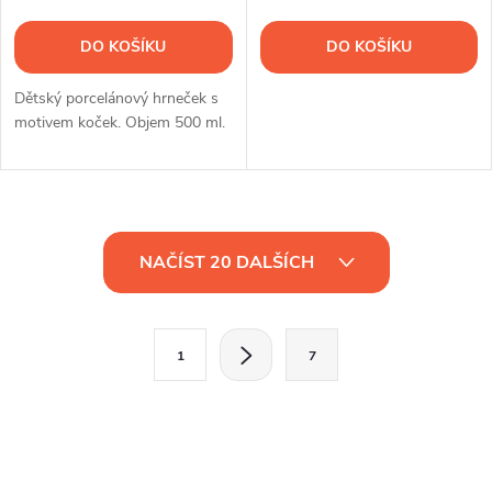
DO KOŠÍKU
DO KOŠÍKU
Dětský porcelánový hrneček s
motivem koček. Objem 500 ml.
O
NAČÍST 20 DALŠÍCH
v
l
S
1
7
t
á
r
d
á
a
n