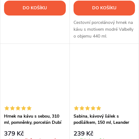
DO KOŠÍKU
DO KOŠÍKU
Cestovní porcelánový hrnek na
kávu s motivem modré Valbelly
o objemu 440 ml.
Hrnek na kávu s sebou, 310
Sabina, kávový šálek s
ml, pomněnky, porcelán Dubí
podšálkem, 150 ml, Leander
379 Kč
239 Kč