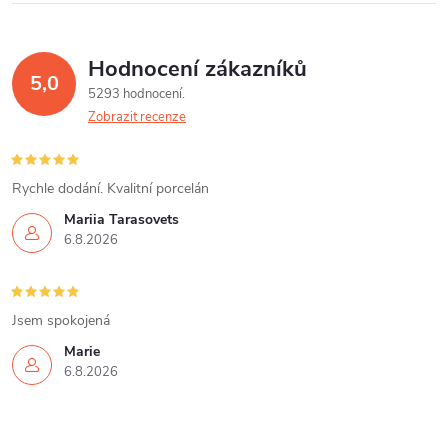
k
c
o
í
v
Hodnocení zákazníků
5,0
á
p
5293 hodnocení
n
Zobrazit recenze
r
í
v
Rychle dodání. Kvalitní porcelán
k
Mariia Tarasovets
6.8.2026
y
v
Jsem spokojená
ý
Marie
p
6.8.2026
i