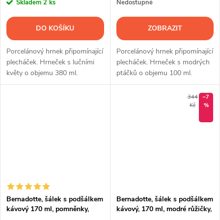
Skladem
2 ks
Nedostupné
DO KOŠÍKU
ZOBRAZIT
Porcelánový hrnek připomínající
Porcelánový hrnek připomínající
plecháček. Hrneček s lučními
plecháček. Hrneček s modrých
květy o objemu 380 ml.
ptáčků o objemu 100 ml.
344
–7
Kč
%
Bernadotte, šálek s podšálkem
Bernadotte, šálek s podšálkem
kávový 170 ml, pomněnky,
kávový, 170 ml, modré růžičky,
Thun
Thun