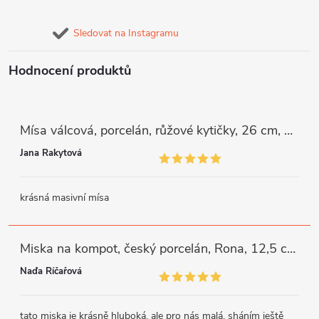
Sledovat na Instagramu
Hodnocení produktů
Mísa válcová, porcelán, růžové kytičky, 26 cm, G. Benedikt
Jana Rakytová
krásná masivní mísa
Miska na kompot, český porcelán, Rona, 12,5 cm, bílý, G. Benedikt
Naďa Říčařová
tato miska je krásně hluboká, ale pro nás malá, sháním ještě