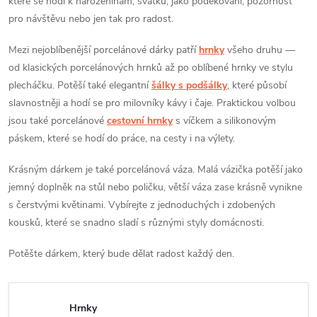
které se hodí k narozeninám, svátku, jako poděkování, pozornost
pro návštěvu nebo jen tak pro radost.
Mezi nejoblíbenější porcelánové dárky patří
hrnky
všeho druhu —
od klasických porcelánových hrnků až po oblíbené hrnky ve stylu
plecháčku. Potěší také elegantní
šálky s podšálky
, které působí
slavnostněji a hodí se pro milovníky kávy i čaje. Praktickou volbou
jsou také porcelánové
cestovní hrnky
s víčkem a silikonovým
páskem, které se hodí do práce, na cesty i na výlety.
Krásným dárkem je také porcelánová váza. Malá vázička potěší jako
jemný doplněk na stůl nebo poličku, větší váza zase krásně vynikne
s čerstvými květinami. Vybírejte z jednoduchých i zdobených
kousků, které se snadno sladí s různými styly domácnosti.
Potěšte dárkem, který bude dělat radost každý den.
Hrnky