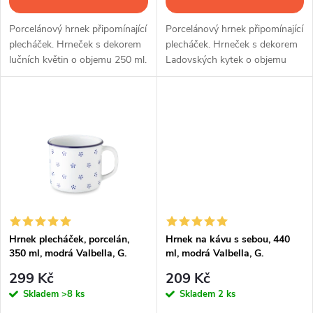
o
d
d
Porcelánový hrnek připomínající
Porcelánový hrnek připomínající
u
plecháček. Hrneček s dekorem
plecháček. Hrneček s dekorem
lučních květin o objemu 250 ml.
Ladovských kytek o objemu
u
250 ml.
k
k
t
t
ů
ů
Hrnek plecháček, porcelán,
Hrnek na kávu s sebou, 440
350 ml, modrá Valbella, G.
ml, modrá Valbella, G.
Benedikt
Benedikt
299 Kč
209 Kč
Skladem
>8 ks
Skladem
2 ks