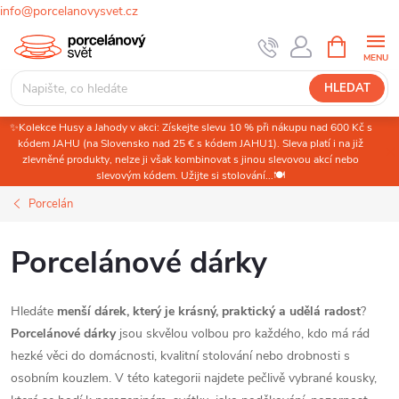
info@porcelanovysvet.cz
Přejít
NÁKUPNÍ
KOŠÍK
na
obsah
HLEDAT
✨Kolekce Husy a Jahody v akci: Získejte slevu 10 % při nákupu nad 600 Kč s
kódem JAHU (na Slovensko nad 25 € s kódem JAHU1). Sleva platí i na již
zlevněné produkty, nelze ji však kombinovat s jinou slevovou akcí nebo
slevovým kódem. Užijte si stolování...🍽️
Porcelán
Porcelánové dárky
Hledáte
menší dárek, který je krásný, praktický a udělá radost
?
Porcelánové dárky
jsou skvělou volbou pro každého, kdo má rád
hezké věci do domácnosti, kvalitní stolování nebo drobnosti s
osobním kouzlem. V této kategorii najdete pečlivě vybrané kousky,