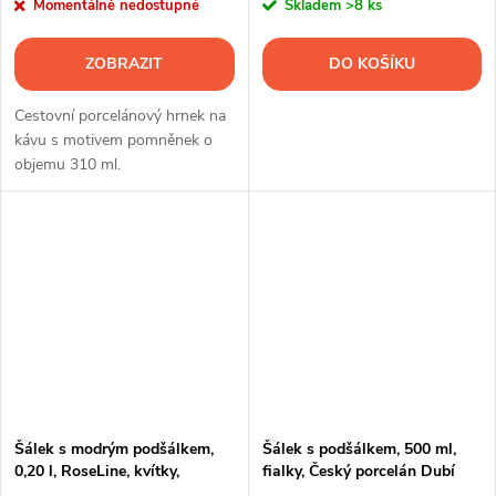
Momentálně nedostupné
Skladem
>8 ks
ZOBRAZIT
DO KOŠÍKU
Cestovní porcelánový hrnek na
kávu s motivem pomněnek o
objemu 310 ml.
Šálek s modrým podšálkem,
Šálek s podšálkem, 500 ml,
0,20 l, RoseLine, kvítky,
fialky, Český porcelán Dubí
Leander, český porcelán