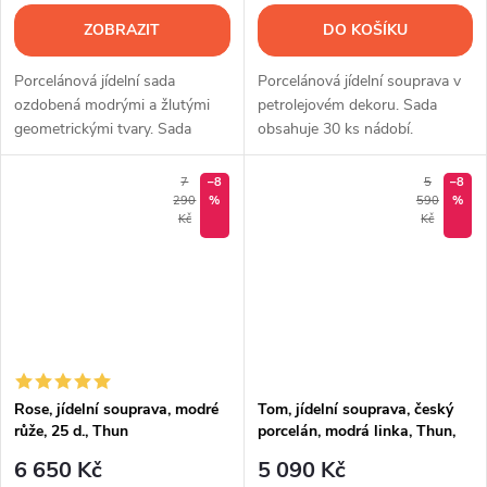
ZOBRAZIT
DO KOŠÍKU
Porcelánová jídelní sada
Porcelánová jídelní souprava v
ozdobená modrými a žlutými
petrolejovém dekoru. Sada
geometrickými tvary. Sada
obsahuje 30 ks nádobí.
obsahuje 25 ks nádobí.
7
–8
5
–8
290
%
590
%
Kč
Kč
Rose, jídelní souprava, modré
Tom, jídelní souprava, český
růže, 25 d., Thun
porcelán, modrá linka, Thun,
25 d.
6 650 Kč
5 090 Kč