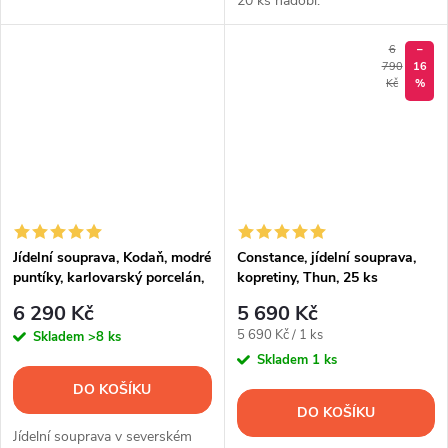
20 ks nádobí.
6
–
790
16
Kč
%
Jídelní souprava, Kodaň, modré
Constance, jídelní souprava,
puntíky, karlovarský porcelán,
kopretiny, Thun, 25 ks
Thun, 30 d.
6 290 Kč
5 690 Kč
Měrná
5 690 Kč / 1 ks
Skladem
>8 ks
cena:
Skladem
1 ks
DO KOŠÍKU
DO KOŠÍKU
Jídelní souprava v severském