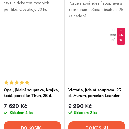
stylu s dekorem modrých
Porcelánová jídelní souprava s
puntíků. Obsahuje 30 ks
kopretinami. Sada obsahuje 25
nádobí.
ks nádobí.
11
–
990
16
Kč
%
Opal, jídelní souprava, krajka,
Victoria, jídelní souprava, 25
šedá, porcelán Thun, 25 d.
d., Aurum, porcelán Leander
7 690 Kč
9 990 Kč
Skladem
4 ks
Skladem
2 ks
DO KOŠÍKU
DO KOŠÍKU