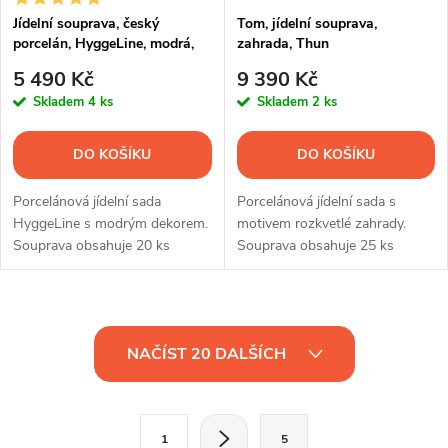
Jídelní souprava, český
Tom, jídelní souprava,
porcelán, HyggeLine, modrá,
zahrada, Thun
Leander, 20 d.
5 490 Kč
9 390 Kč
Skladem
4 ks
Skladem
2 ks
DO KOŠÍKU
DO KOŠÍKU
Porcelánová jídelní sada
Porcelánová jídelní sada s
HyggeLine s modrým dekorem.
motivem rozkvetlé zahrady.
Souprava obsahuje 20 ks
Souprava obsahuje 25 ks
nádobí.
nádobí.
O
NAČÍST 20 DALŠÍCH
v
l
S
1
5