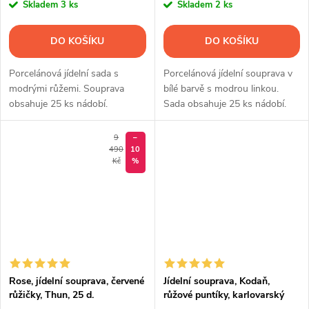
Skladem
3 ks
Skladem
2 ks
DO KOŠÍKU
DO KOŠÍKU
Porcelánová jídelní sada s
Porcelánová jídelní souprava v
modrými růžemi. Souprava
bílé barvě s modrou linkou.
obsahuje 25 ks nádobí.
Sada obsahuje 25 ks nádobí.
9
–
490
10
Kč
%
Rose, jídelní souprava, červené
Jídelní souprava, Kodaň,
růžičky, Thun, 25 d.
růžové puntíky, karlovarský
porcelán, Thun, 30 d.