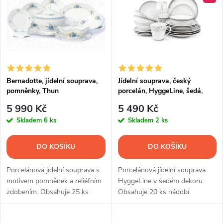
ý
e
p
Abecedně
n
i
í
s
p
Bernadotte, jídelní souprava,
Jídelní souprava, český
pomněnky, Thun
porcelán, HyggeLine, šedá,
p
Leander, 20 d.
r
5 990 Kč
5 490 Kč
r
Skladem
6 ks
Skladem
2 ks
o
o
DO KOŠÍKU
DO KOŠÍKU
d
d
Porcelánová jídelní souprava s
Porcelánová jídelní souprava
u
motivem pomněnek a reliéfním
HyggeLine v šedém dekoru.
zdobením. Obsahuje 25 ks
Obsahuje 20 ks nádobí.
u
nádobí.
k