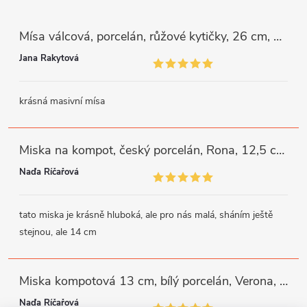
Mísa válcová, porcelán, růžové kytičky, 26 cm, G. Benedikt
Jana Rakytová
krásná masivní mísa
Miska na kompot, český porcelán, Rona, 12,5 cm, bílý, G. Benedikt
Naďa Říčařová
tato miska je krásně hluboká, ale pro nás malá, sháním ještě
stejnou, ale 14 cm
Miska kompotová 13 cm, bílý porcelán, Verona, G. Benedikt
Naďa Říčařová