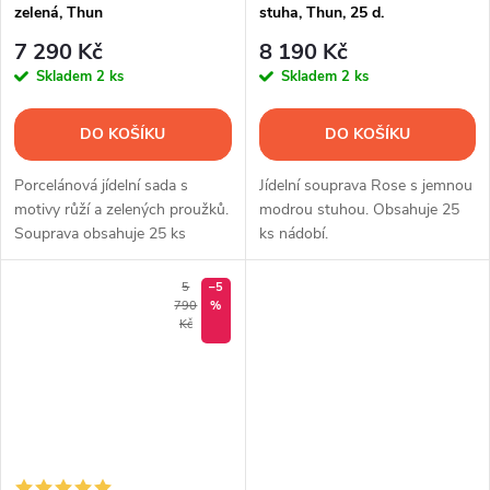
zelená, Thun
stuha, Thun, 25 d.
7 290 Kč
8 190 Kč
Skladem
2 ks
Skladem
2 ks
DO KOŠÍKU
DO KOŠÍKU
Porcelánová jídelní sada s
Jídelní souprava Rose s jemnou
motivy růží a zelených proužků.
modrou stuhou. Obsahuje 25
Souprava obsahuje 25 ks
ks nádobí.
nádobí.
5
–5
790
%
Kč