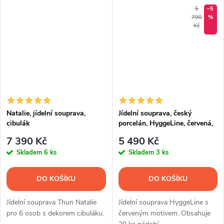
nádobí.
5
–5
790
%
Kč
Natalie, jídelní souprava,
Jídelní souprava, český
cibulák
porcelán, HyggeLine, červená,
Leander, 20 d.
7 390 Kč
5 490 Kč
Skladem
6 ks
Skladem
3 ks
DO KOŠÍKU
DO KOŠÍKU
Jídelní souprava Thun Natalie
Jídelní souprava HyggeLine s
pro 6 osob s dekorem cibuláku.
červeným motivem. Obsahuje