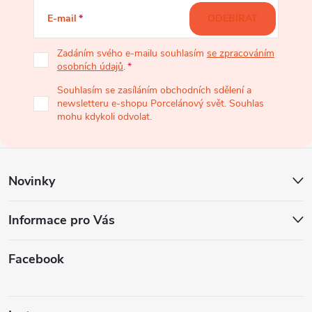
á
E-mail
ODEBÍRAT
p
Zadáním svého e-mailu souhlasím
se zpracováním
osobních údajů
.
a
Souhlasím se zasíláním obchodních sdělení a
newsletteru e-shopu Porcelánový svět. Souhlas
t
mohu kdykoli odvolat.
í
Novinky
Informace pro Vás
Facebook