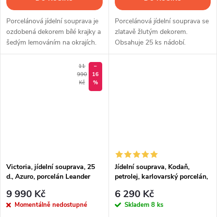
Porcelánová jídelní souprava je
Porcelánová jídelní souprava se
ozdobená dekorem bílé krajky a
zlatavě žlutým dekorem.
šedým lemováním na okrajích.
Obsahuje 25 ks nádobí.
Sada obsahuje 25 kusů nádobí.
11
–
990
16
Kč
%
Victoria, jídelní souprava, 25
Jídelní souprava, Kodaň,
d., Azuro, porcelán Leander
petrolej, karlovarský porcelán,
Thun, 30 d.
9 990 Kč
6 290 Kč
Momentálně nedostupné
Skladem
8 ks