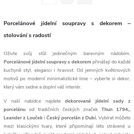
t
á
r
d
á
Porcelánové jídelní soupravy s dekorem –
a
n
k
stolování s radostí
c
o
í
v
Oživte svůj stůl jedinečným barevným nádobím.
á
p
Porcelánové jídelní soupravy s dekorem
přinášejí do každé
n
kuchyně styl, eleganci i hravost. Od jemných květinových
r
í
motivů po moderní minimalistické linie – vyberte si dekor,
v
který vám sedne a doplní váš interiér.
k
V naší nabídce najdete
dekorované jídelní sady z
porcelánu
od tradičních českých značek
Thun 1794,,
y
Leander z Louček
i
Český porcelán z Dubí.
Vybírat můžete
v
mezi klasickými tvary, které připomínají léto strávené u