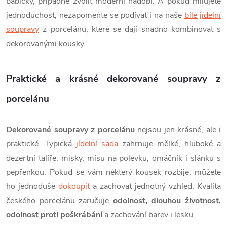
ý
babičky, případně zvolit moderní nádobí. A pokud milujete
jednoduchost, nezapomeňte se podívat i na naše
bílé jídelní
p
soupravy
z porcelánu, které se dají snadno kombinovat s
i
dekorovanými kousky.
s
Praktické a krásné dekorované soupravy z
u
porcelánu
Dekorované soupravy z porcelánu
nejsou jen krásné, ale i
praktické. Typická
jídelní sada
zahrnuje mělké, hluboké a
dezertní talíře, misky, mísu na polévku, omáčník i slánku s
pepřenkou. Pokud se vám některý kousek rozbije, můžete
ho jednoduše
dokoupit
a zachovat jednotný vzhled.
Kvalita
českého porcelánu zaručuje
odolnost, dlouhou životnost,
odolnost proti poškrábání
a zachování barev i lesku.