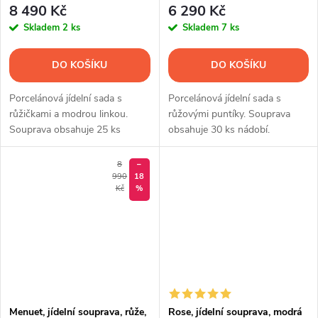
8 490 Kč
6 290 Kč
Skladem
2 ks
Skladem
7 ks
DO KOŠÍKU
DO KOŠÍKU
Porcelánová jídelní sada s
Porcelánová jídelní sada s
růžičkami a modrou linkou.
růžovými puntíky. Souprava
Souprava obsahuje 25 ks
obsahuje 30 ks nádobí.
nádobí.
8
–
990
18
Kč
%
Menuet, jídelní souprava, růže,
Rose, jídelní souprava, modrá