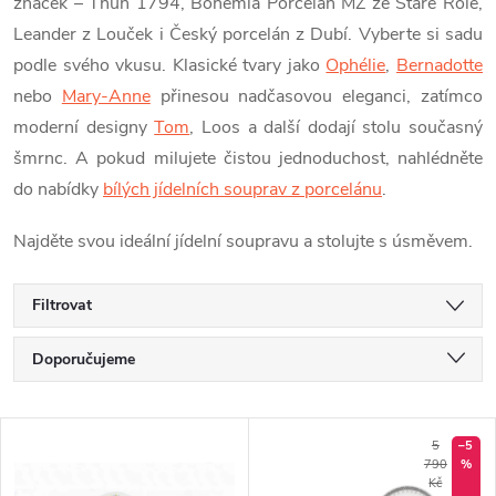
značek – Thun 1794, Bohemia Porcelán MZ ze Staré Role,
Leander z Louček i Český porcelán z Dubí. Vyberte si sadu
podle svého vkusu. Klasické tvary jako
Ophélie
,
Bernadotte
nebo
Mary-Anne
přinesou nadčasovou eleganci, zatímco
moderní designy
Tom
, Loos a další dodají stolu současný
šmrnc. A pokud milujete čistou jednoduchost, nahlédněte
do nabídky
bílých jídelních souprav z porcelánu
.
Najděte svou ideální jídelní soupravu a stolujte s úsměvem.
Filtrovat
Ř
Doporučujeme
a
Nejlevnější
V
Nejdražší
5
–5
z
790
%
Kč
Nejprodávanější