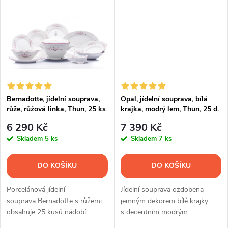
k
t
t
ů
ů
Bernadotte, jídelní souprava,
Opal, jídelní souprava, bílá
růže, růžová linka, Thun, 25 ks
krajka, modrý lem, Thun, 25 d.
6 290 Kč
7 390 Kč
Skladem
5 ks
Skladem
7 ks
DO KOŠÍKU
DO KOŠÍKU
Porcelánová jídelní
Jídelní souprava ozdobena
souprava Bernadotte s růžemi
jemným dekorem bílé krajky
obsahuje 25 kusů nádobí.
s decentním modrým
lemováním. Obsahuje 25 ks