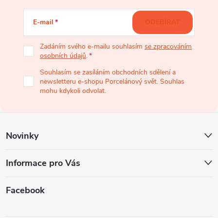
á
E-mail
ODEBÍRAT
p
Zadáním svého e-mailu souhlasím
se zpracováním
osobních údajů
.
a
Souhlasím se zasíláním obchodních sdělení a
newsletteru e-shopu Porcelánový svět. Souhlas
t
mohu kdykoli odvolat.
í
Novinky
Informace pro Vás
Facebook