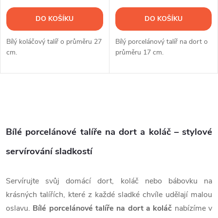
DO KOŠÍKU
DO KOŠÍKU
Bílý koláčový talíř o průměru 27
Bílý porcelánový talíř na dort o
cm.
průměru 17 cm.
O
v
Bílé porcelánové talíře na dort a koláč – stylové
l
servírování sladkostí
á
Servírujte svůj domácí dort, koláč nebo bábovku na
d
krásných talířích, které z každé sladké chvíle udělají malou
a
oslavu.
Bílé porcelánové talíře na dort a koláč
nabízíme v