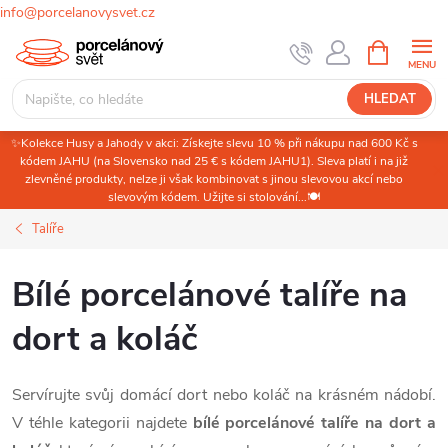
info@porcelanovysvet.cz
Přejít
NÁKUPNÍ
KOŠÍK
na
obsah
HLEDAT
✨Kolekce Husy a Jahody v akci: Získejte slevu 10 % při nákupu nad 600 Kč s
kódem JAHU (na Slovensko nad 25 € s kódem JAHU1). Sleva platí i na již
zlevněné produkty, nelze ji však kombinovat s jinou slevovou akcí nebo
slevovým kódem. Užijte si stolování...🍽️
Talíře
Bílé porcelánové talíře na
dort a koláč
Servírujte svůj domácí dort nebo koláč na krásném nádobí.
V téhle kategorii najdete
bílé porcelánové talíře na dort a