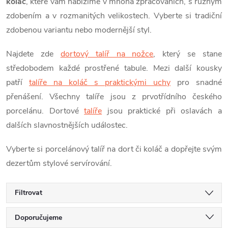
koláč
, které vám nabízíme v mnoha zpracováních, s různým
zdobením a v rozmanitých velikostech. Vyberte si tradiční
zdobenou variantu nebo modernější styl.
Najdete zde
dortový talíř na nožce
, který se stane
středobodem každé prostřené tabule. Mezi další kousky
patří
talíře na koláč s praktickými uchy
pro snadné
přenášení. Všechny talíře jsou z prvotřídního českého
porcelánu. Dortové
talíře
jsou praktické při oslavách a
dalších slavnostnějších událostec.
Vyberte si porcelánový talíř na dort či koláč a dopřejte svým
dezertům stylové servírování.
Filtrovat
Ř
Doporučujeme