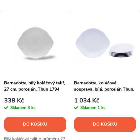
a
Nejlevnější
V
Nejdražší
z
ý
Nejprodávanější
e
p
Abecedně
n
i
í
s
p
Bernadotte, bílý koláčový talíř,
Bernadotte, koláčová
27 cm, porcelán, Thun 1794
souprava, bílá, porcelán Thun,
p
7 d.
r
338 Kč
1 034 Kč
r
Skladem
3 ks
Skladem
1 ks
o
o
DO KOŠÍKU
DO KOŠÍKU
d
Bílý koláčový talíř o průměru 27