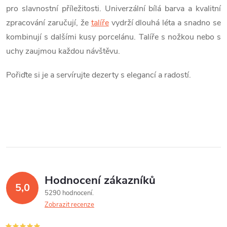
s
pro slavnostní příležitosti. Univerzální bílá barva a kvalitní
u
zpracování zaručují, že
talíře
vydrží dlouhá léta a snadno se
kombinují s dalšími kusy porcelánu. Talíře s nožkou nebo s
uchy zaujmou každou návštěvu.
Pořiďte si je a servírujte dezerty s elegancí a radostí.
Hodnocení zákazníků
5,0
5290 hodnocení
Zobrazit recenze