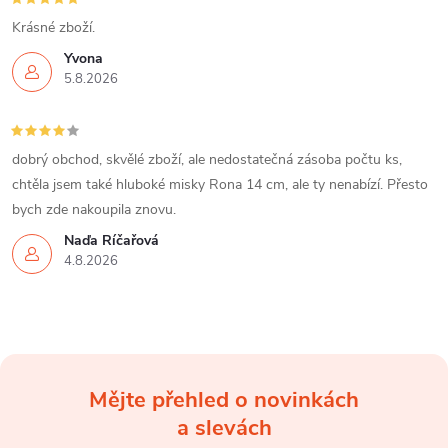
Krásné zboží.
Yvona
5.8.2026
dobrý obchod, skvělé zboží, ale nedostatečná zásoba počtu ks,
chtěla jsem také hluboké misky Rona 14 cm, ale ty nenabízí. Přesto
bych zde nakoupila znovu.
Naďa Říčařová
4.8.2026
Mějte přehled o novinkách
Z
a slevách