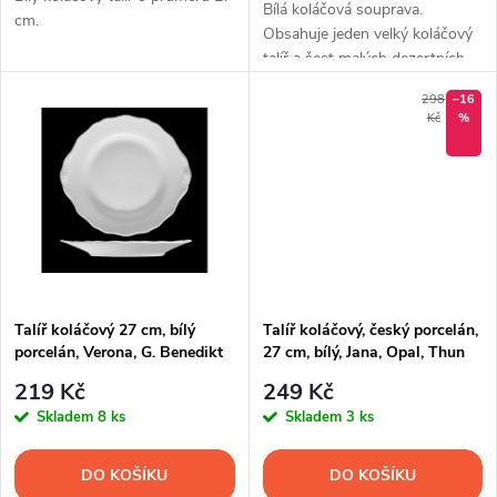
d
Bílá koláčová souprava.
u
cm.
Obsahuje jeden velký koláčový
u
talíř a šest malých dezertních
k
talířků.
k
298
–16
Kč
%
t
t
ů
ů
Talíř koláčový 27 cm, bílý
Talíř koláčový, český porcelán,
porcelán, Verona, G. Benedikt
27 cm, bílý, Jana, Opal, Thun
219 Kč
249 Kč
Skladem
8 ks
Skladem
3 ks
DO KOŠÍKU
DO KOŠÍKU