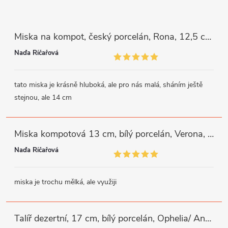
Miska na kompot, český porcelán, Rona, 12,5 cm, bílý, G. Benedikt
Naďa Říčařová
tato miska je krásně hluboká, ale pro nás malá, sháním ještě
stejnou, ale 14 cm
Miska kompotová 13 cm, bílý porcelán, Verona, G. Benedikt
Naďa Říčařová
miska je trochu mělká, ale využiji
Talíř dezertní, 17 cm, bílý porcelán, Ophelia/ Angelina, Thun Rulak Zettlitz