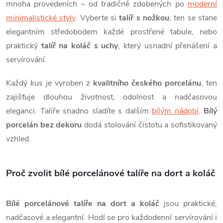
c
mnoha provedeních – od tradičně zdobených po
moderní
minimalistické styly
. Vyberte si
talíř s nožkou
, ten se stane
í
elegantním středobodem každé prostřené tabule, nebo
p
praktický
talíř na koláč s uchy
, který usnadní přenášení a
servírování.
r
Každý kus je vyroben z
kvalitního českého porcelánu
, ten
v
zajišťuje dlouhou životnost, odolnost a nadčasovou
k
eleganci. Talíře snadno sladíte s dalším
bílým nádobí
.
Bílý
y
porcelán bez dekoru
dodá stolování čistotu a sofistikovaný
vzhled.
v
ý
Proč zvolit bílé porcelánové talíře na dort a koláč
p
i
Bílé porcelánové talíře na dort a koláč
jsou praktické,
nadčasové a elegantní. Hodí se pro každodenní servírování i