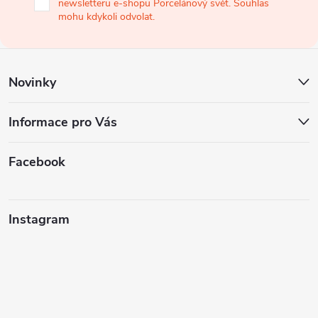
newsletteru e-shopu Porcelánový svět. Souhlas
t
mohu kdykoli odvolat.
í
Novinky
Informace pro Vás
Facebook
Instagram