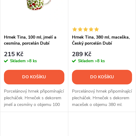
ů
ů
Hrnek Tina, 100 ml, jmelí a
Hrnek Tina, 380 ml, maceška,
cesmína, porcelán Dubí
Český porcelán Dubí
215 Kč
289 Kč
Skladem
>8 ks
Skladem
>8 ks
DO KOŠÍKU
DO KOŠÍKU
Porcelánový hrnek připomínající
Porcelánový hrnek připomínající
plecháček. Hrneček s dekorem
plecháček. Hrneček s dekorem
jmelí a cesmíny o objemu 100
macešek o objemu 380 ml.
ml.