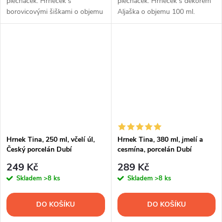
plecháček. Hrneček s
plecháček. Hrneček s dekorem
borovicovými šiškami o objemu
Aljaška o objemu 100 ml.
380 ml.
Hrnek Tina, 250 ml, včelí úl,
Hrnek Tina, 380 ml, jmelí a
Český porcelán Dubí
cesmína, porcelán Dubí
249 Kč
289 Kč
Skladem
>8 ks
Skladem
>8 ks
DO KOŠÍKU
DO KOŠÍKU