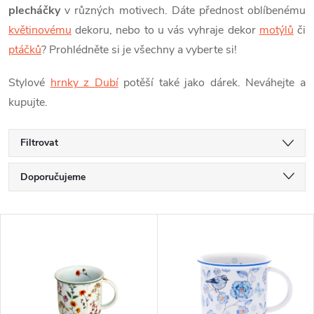
plecháčky
v různých motivech.
Dáte přednost oblíbenému
květinovému
dekoru, nebo to u vás vyhraje dekor
motýlů
či
ptáčků
? Prohlédněte si je všechny a vyberte si!
Stylové
hrnky z Dubí
potěší také jako dárek. Neváhejte a
kupujte.
Filtrovat
Ř
Doporučujeme
a
Nejlevnější
V
Nejdražší
z
ý
Nejprodávanější
e
p
Abecedně