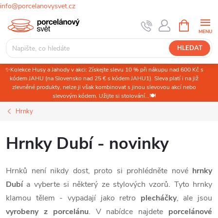
info@porcelanovysvet.cz
Přejít
NÁKUPNÍ
KOŠÍK
na
obsah
HLEDAT
✨Kolekce Husy a Jahody v akci: Získejte slevu 10 % při nákupu nad 600 Kč s
kódem JAHU (na Slovensko nad 25 € s kódem JAHU1). Sleva platí i na již
zlevněné produkty, nelze ji však kombinovat s jinou slevovou akcí nebo
slevovým kódem. Užijte si stolování...🍽️
Hrnky
Hrnky Dubí - novinky
Hrnků není nikdy dost, proto si prohlédněte nové
hrnky
Dubí
a vyberte si některý ze stylových vzorů. Tyto hrnky
klamou tělem - vypadají jako retro
plecháčky
, ale jsou
vyrobeny z porcelánu
. V nabídce najdete
porcelánové