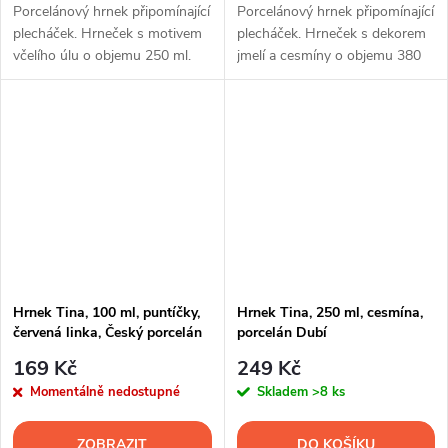
Porcelánový hrnek připomínající
Porcelánový hrnek připomínající
plecháček. Hrneček s motivem
plecháček. Hrneček s dekorem
včelího úlu o objemu 250 ml.
jmelí a cesmíny o objemu 380
ml.
Hrnek Tina, 100 ml, puntíčky,
Hrnek Tina, 250 ml, cesmína,
červená linka, Český porcelán
porcelán Dubí
Dubí
169 Kč
249 Kč
Momentálně nedostupné
Skladem
>8 ks
ZOBRAZIT
DO KOŠÍKU