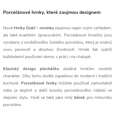
s
Porcelánové hrnky, které zaujmou designem
u
Nové
Hrnky Dubí – novinky
zaujmou nejen svým vzhledem,
ale také kvalitním zpracováním. Porcelánové hrnečky jsou
vyrobeny z osvědčeného českého porcelánu, který je známý
svou pevností a dlouhou životností. Hrnek tak vydrží
každodenní používání doma, v práci i na chalupě.
Klasický design plecháčku
dodává hrnkům osobitý
charakter. Díky tomu skvěle zapadnou do moderní i tradiční
kuchyně.
Porcelánové hrnky
můžete používat samostatně
nebo je doplnit o další kousky porcelánového nádobí ve
stejném stylu. Hodí se také jako milý
dárek
pro milovníky
porcelánu.