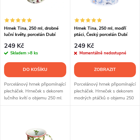
n
i
í
s
p
Hrnek Tina, 250 ml, drobné
Hrnek Tina, 250 ml, modří
luční květy, porcelán Dubí
ptáci, Český porcelán Dubí
p
r
249 Kč
249 Kč
r
Skladem
>8 ks
Momentálně nedostupné
o
o
DO KOŠÍKU
ZOBRAZIT
d
d
Porcelánový hrnek připomínající
Porcelánový hrnek připomínající
u
plecháček. Hrneček s dekorem
plecháček. Hrneček s dekorem
lučního kvítí o objemu 250 ml.
modrých ptáčků o objemu 250
u
ml.
k
k
t
t