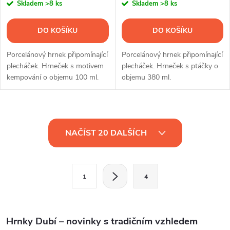
Skladem
>8 ks
Skladem
>8 ks
DO KOŠÍKU
DO KOŠÍKU
Porcelánový hrnek připomínající
Porcelánový hrnek připomínající
plecháček. Hrneček s motivem
plecháček. Hrneček s ptáčky o
kempování o objemu 100 ml.
objemu 380 ml.
O
NAČÍST 20 DALŠÍCH
v
l
S
1
4
t
á
r
d
á
Hrnky Dubí – novinky s tradičním vzhledem
n