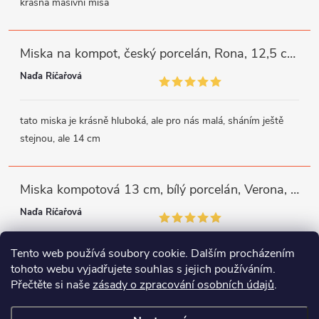
krásná masivní mísa
Miska na kompot, český porcelán, Rona, 12,5 cm, bílý, G. Benedikt
Naďa Říčařová
tato miska je krásně hluboká, ale pro nás malá, sháním ještě
stejnou, ale 14 cm
Miska kompotová 13 cm, bílý porcelán, Verona, G. Benedikt
Naďa Říčařová
Tento web používá soubory cookie. Dalším procházením
miska je trochu mělká, ale využiji
tohoto webu vyjadřujete souhlas s jejich používáním.
Přečtěte si naše
zásady o zpracování osobních údajů
.
Instagram
Facebook
WhatsApp