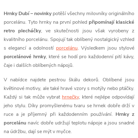
a
k
c
Hrnky Dubí – novinky
potěší všechny milovníky originálního
o
í
porcelánu. Tyto hrnky na první pohled
připomínají klasické
v
retro plecháčky
, ve skutečnosti jsou však vyrobeny z
á
p
kvalitního porcelánu. Spojují tak oblíbený nostalgický vzhled
n
r
s elegancí a odolností
porcelánu
. Výsledkem jsou stylové
í
porcelánové hrnky
, které se hodí pro každodenní pití kávy,
v
čaje i dalších oblíbených nápojů.
k
V nabídce najdete pestrou škálu dekorů. Oblíbené jsou
y
květinové motivy, ale také hravé vzory s motýly nebo ptáčky.
v
Každý si tak může vybrat
hrnečky
, které nejlépe odpovídají
jeho stylu. Díky promyšlenému tvaru se hrnek dobře drží v
ý
ruce a je příjemný při každodenním používání.
Hrnky z
p
porcelánu
navíc dobře udržují teplotu nápoje a jsou snadné
na údržbu, dají se mýt v myčce.
i