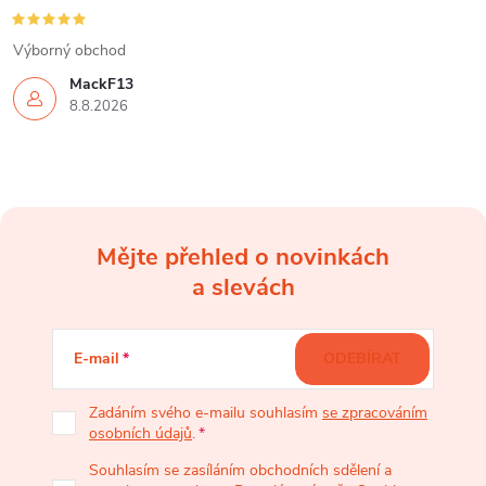
Výborný obchod
MackF13
8.8.2026
Mějte přehled o novinkách
Z
a slevách
á
E-mail
ODEBÍRAT
p
Zadáním svého e-mailu souhlasím
se zpracováním
osobních údajů
.
a
Souhlasím se zasíláním obchodních sdělení a