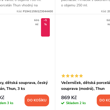
porcelán Thun vhodný na
o objemu 250 ml.
, kaše i oblíbené dětské dobroty.
Kód:
P1941159J1Z3044400
Kód:
2
631
–5
92
Kč
%
K
ky, dětská souprava, český
Večerníček, dětská porcel
án, Thun, 3 ks
souprava (modrá), Thun
Kč
869 Kč
DO KOŠÍKU
DO K
adem
3 ks
Skladem
2 ks