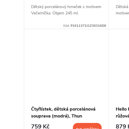
Dětský porcelánový hrneček s motivem
Dětská
Večerníčka. Objem 245 ml.
motive
Kód:
P1011372J1Z30316D0
Čtyřlístek, dětská porcelánová
Hello 
souprava (modrá), Thun
růžov
759 Kč
879 