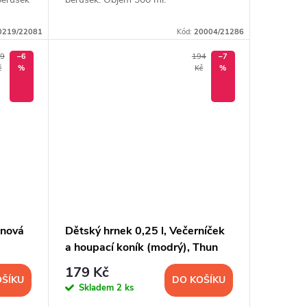
0219/22081
Kód:
20004/21286
9
–6
194
–7
č
%
Kč
%
ánová
Dětský hrnek 0,25 l, Večerníček
a houpací koník (modrý), Thun
179 Kč
OŠÍKU
DO KOŠÍKU
Skladem
2 ks