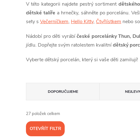
V této kategorii najdete pestrý sortiment
dětského
dětské talíře
a hrnečky, sáhněte po porcelánu. Veš
sety s
Večerníčkem
,
Hello Kitty
,
Čtyřlístkem
nebo so
Nádobí pro děti vyrábí
české porcelánky Thun, Du
jídlu. Dopřejte svým ratolestem kvalitní
dětský porc
Vyberte dětský porcelán, který si vaše děti zamilují!
Ř
DOPORUČUJEME
NEJLEVN
a
27
položek celkem
z
OTEVŘÍT FILTR
e