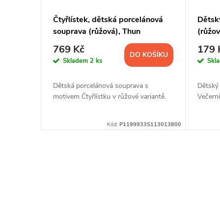
Čtyřlístek, dětská porcelánová
Dětský
souprava (růžová), Thun
(růžov
769 Kč
179 
DO KOŠÍKU
Skladem
2 ks
Skl
Dětská porcelánová souprava s
Dětský
motivem Čtyřlístku v růžové variantě.
Večerní
Kód:
P1199933S113013800
O
v
l