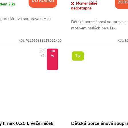
DO KOŠÍKU
ZOBR
Momentálně
adem
2 ks
nedostupné
 porcelánová souprava s Hello
Dětská porcelánová souprava s
motivem malých berušek.
Kód:
P1199933S153022400
Kód:
8
200
–10
Tip
Kč
%
 hrnek 0,25 l, Večerníček
Dětská porcelánová soupra