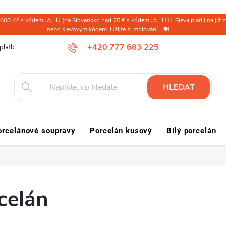
600 Kč s kódem JAHU (na Slovensko nad 25 € s kódem JAHU1). Sleva platí i na již zl
nebo slevovým kódem. Užijte si stolování...🍽️
+420 777 683 225
platba ČR
Doprava a platba Slovensko a svět
Reklamace a vrácení
HLEDAT
orcelánové soupravy
Porcelán kusový
Bílý porcelán
celán