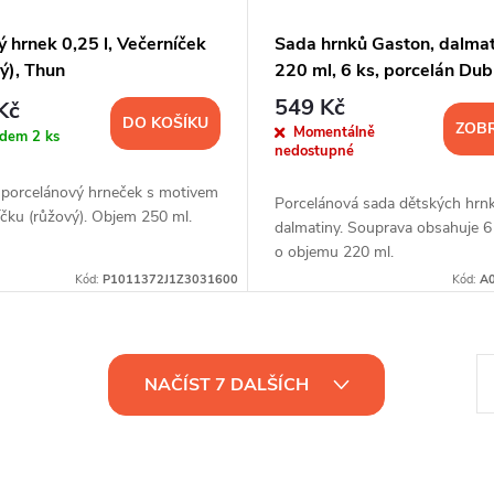
 hrnek 0,25 l, Večerníček
Sada hrnků Gaston, dalmat
ý), Thun
220 ml, 6 ks, porcelán Dub
549 Kč
Kč
DO KOŠÍKU
ZOBR
Momentálně
adem
2 ks
nedostupné
 porcelánový hrneček s motivem
Porcelánová sada dětských hrn
čku (růžový). Objem 250 ml.
dalmatiny. Souprava obsahuje 6
o objemu 220 ml.
Kód:
P1011372J1Z3031600
Kód:
A
S
NAČÍST 7 DALŠÍCH
t
r
á