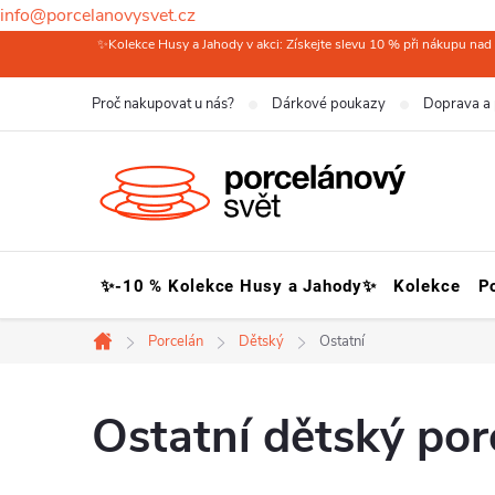
info@porcelanovysvet.cz
Přejít
✨Kolekce Husy a Jahody v akci: Získejte slevu 10 % při nákupu nad 
na
Proč nakupovat u nás?
Dárkové poukazy
Doprava a 
obsah
✨-10 % Kolekce Husy a Jahody✨
Kolekce
P
Porcelán
Dětský
Ostatní
Domů
Ostatní dětský por