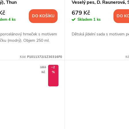
ý), Thun
Veselý pes, D. Raunerová, 
Langenthal, 3 d.
Kč
679 Kč
DO KOŠÍKU
DO K
adem
4 ks
Skladem
1 ks
 porcelánový hrneček s motivem
Dětská jídelní sada s motivem p
íčku (modrý). Objem 250 ml.
Kód:
P1011372J1Z30316F0
K
183
–2
Kč
%