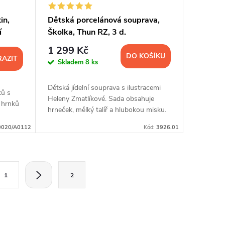
in,
Dětská porcelánová souprava,
í
Školka, Thun RZ, 3 d.
1 299 Kč
DO KOŠÍKU
AZIT
Skladem
8 ks
Dětská jídelní souprava s ilustracemi
ků s
Heleny Zmatlíkové. Sada obsahuje
 hrnků
hrneček, mělký talíř a hlubokou misku.
0020/A0112
Kód:
3926.01
1
2