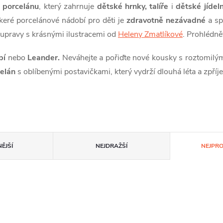
 porcelánu
, který zahrnuje
dětské hrnky, talíře
i
dětské jídeln
keré porcelánové nádobí pro děti je
zdravotně nezávadné
a sp
upravy s krásnými ilustracemi od
Heleny Zmatlíkové
. Prohlédně
bí
nebo
Leander.
Neváhejte a pořiďte nové kousky s roztomilými
elán
s oblíbenými postavičkami, který vydrží dlouhá léta a zpříj
ĚJŠÍ
NEJDRAŽŠÍ
NEJPR