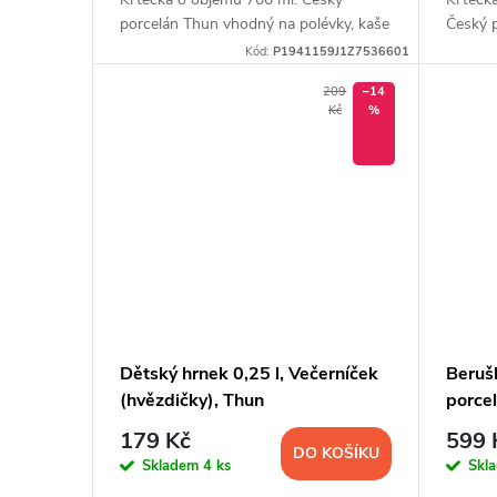
u
porcelán Thun vhodný na polévky, kaše
Český 
ů
i další oblíbená dětská jídla.
polévky
Kód:
P1941159J1Z7536601
k
209
–14
Kč
%
t
ů
Dětský hrnek 0,25 l, Večerníček
Beruš
(hvězdičky), Thun
porcel
179 Kč
599 
DO KOŠÍKU
Skladem
4 ks
Skl