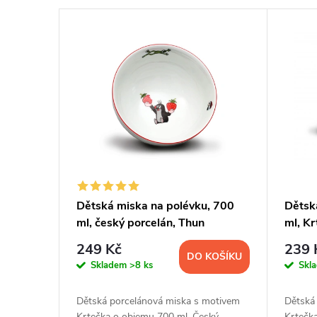
V
n
ý
í
p
p
i
r
s
o
p
d
Dětská miska na polévku, 700
Dětsk
ml, český porcelán, Thun
ml, K
r
u
porce
249 Kč
239 
DO KOŠÍKU
o
k
Skladem
>8 ks
Skl
d
t
Dětská porcelánová miska s motivem
Dětská
Krtečka o objemu 700 ml. Český
Krtečk