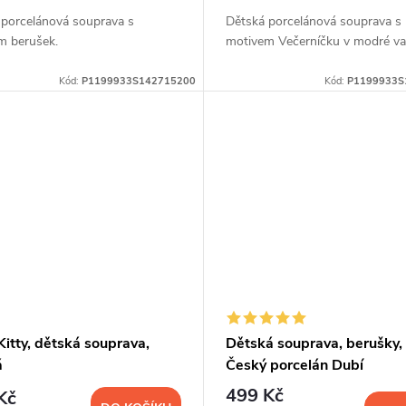
 porcelánová souprava s
Dětská porcelánová souprava s
m berušek.
motivem Večerníčku v modré var
Kód:
P1199933S142715200
Kód:
P1199933S
Kitty, dětská souprava,
Dětská souprava, berušky, 
á
Český porcelán Dubí
499 Kč
Kč