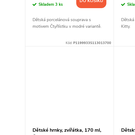
DO KOŠÍKU
Skladem
3 ks
Skl
Dětská porcelánová souprava s
Dětská
motivem Čtyřlístku v modré variantě.
Kitty.
Kód:
P1199933S113013700
Dětské hrnky, zvířátka, 170 ml,
Dětský