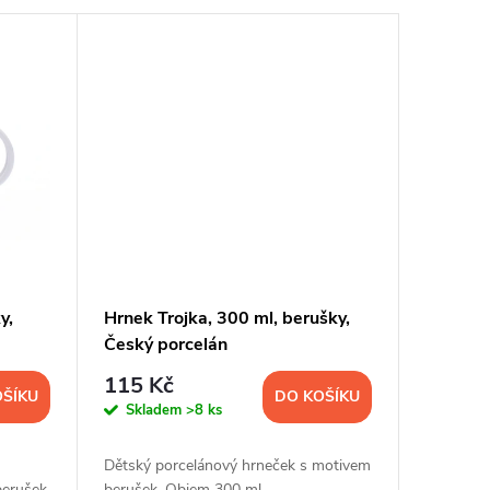
y,
Hrnek Trojka, 300 ml, berušky,
Český porcelán
115 Kč
OŠÍKU
DO KOŠÍKU
Skladem
>8 ks
Dětský porcelánový hrneček s motivem
berušek
berušek. Objem 300 ml.