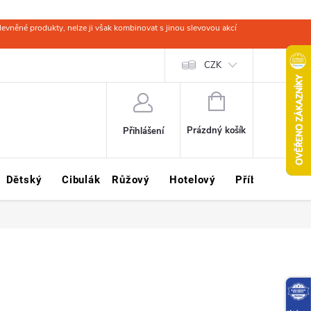
evněné produkty, nelze ji však kombinovat s jinou slevovou akcí
 zboží
Obchodní podmínky
Ochrana osobních údajů
CZK
Kariéra
NÁKUPNÍ
KOŠÍK
Prázdný košík
Přihlášení
Dětský
Cibulák
Růžový
Hotelový
Příbory
Sklo