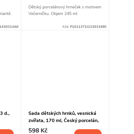
Dětský porcelánový hrneček s motivem
iantě.
Večerníčku. Objem 245 ml.
1430314A0
Kód:
P1011372J1230316E0
3 d.,
Sada dětských hrnků, vesnická
zvířata, 170 ml, Český porcelán,
6 ks
598 Kč