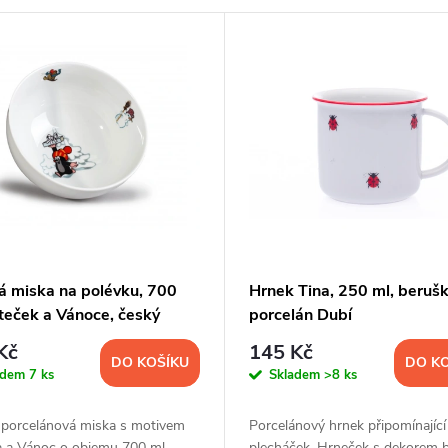
á miska na polévku, 700
Hrnek Tina, 250 ml, berušk
rteček a Vánoce, český
porcelán Dubí
lán, Thun
Kč
145 Kč
DO KOŠÍKU
DO K
adem
7 ks
Skladem
>8 ks
 porcelánová miska s motivem
Porcelánový hrnek připomínající
a a Vánoc o objemu 700 ml.
plecháček. Hrneček s dekorem 