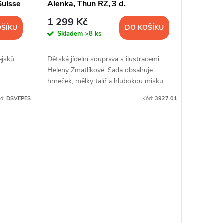
Suisse
Alenka, Thun RZ, 3 d.
1 299 Kč
OŠÍKU
DO KOŠÍKU
Skladem
>8 ks
ejsků.
Dětská jídelní souprava s ilustracemi
Heleny Zmatlíkové. Sada obsahuje
hrneček, mělký talíř a hlubokou misku.
ód:
DSVEPES
Kód:
3927.01