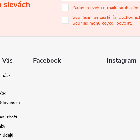
a slevách
Zadáním svého e-mailu souhlasím
Souhlasím se zasíláním obchodních
Souhlas mohu kdykoli odvolat.
o Vás
Facebook
Instagram
 nás?
 ČR
 Slovensko
ení zboží
nky
h údajů