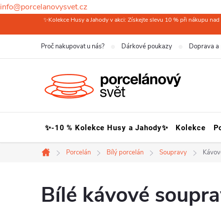
info@porcelanovysvet.cz
Přejít
✨Kolekce Husy a Jahody v akci: Získejte slevu 10 % při nákupu nad 
na
Proč nakupovat u nás?
Dárkové poukazy
Doprava a 
obsah
✨-10 % Kolekce Husy a Jahody✨
Kolekce
P
Porcelán
Bílý porcelán
Soupravy
Kávov
Domů
Bílé kávové soupr