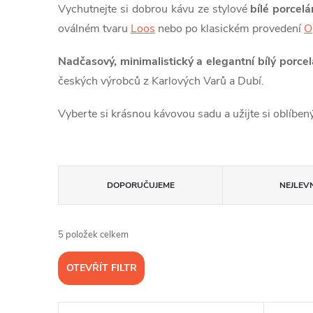
Vychutnejte si dobrou kávu ze stylové
bílé porcel
oválném tvaru
Loos
nebo po klasickém provedení
O
Nadčasový, minimalistický a elegantní bílý porce
českých výrobců z Karlových Varů a Dubí.
Vyberte si krásnou kávovou sadu a užijte si oblíbený
Ř
DOPORUČUJEME
NEJLEVN
a
5
položek celkem
z
OTEVŘÍT FILTR
e