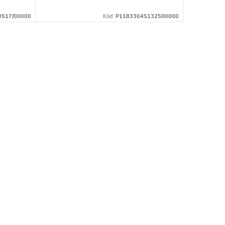
0517/00000
Kód:
P1183304S132500000