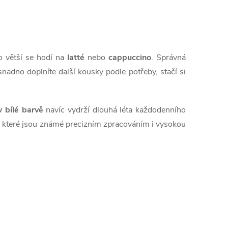
o větší se hodí na
latté
nebo
cappuccino
. Správná
adno doplníte další kousky podle potřeby, stačí si
v bílé barvě
navíc vydrží dlouhá léta každodenního
, které jsou známé precizním zpracováním i vysokou