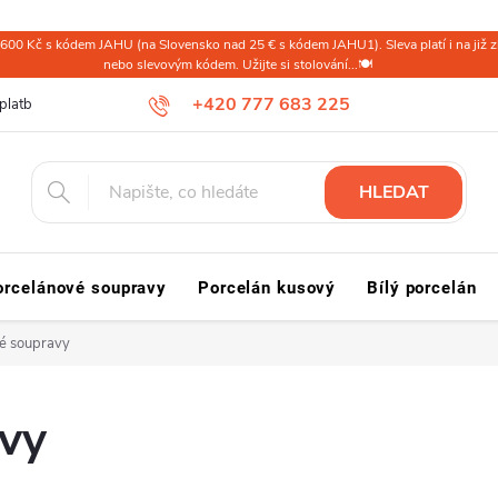
600 Kč s kódem JAHU (na Slovensko nad 25 € s kódem JAHU1). Sleva platí i na již zl
nebo slevovým kódem. Užijte si stolování...🍽️
+420 777 683 225
platba ČR
Doprava a platba Slovensko a svět
Reklamace a vrácení
HLEDAT
orcelánové soupravy
Porcelán kusový
Bílý porcelán
é soupravy
avy