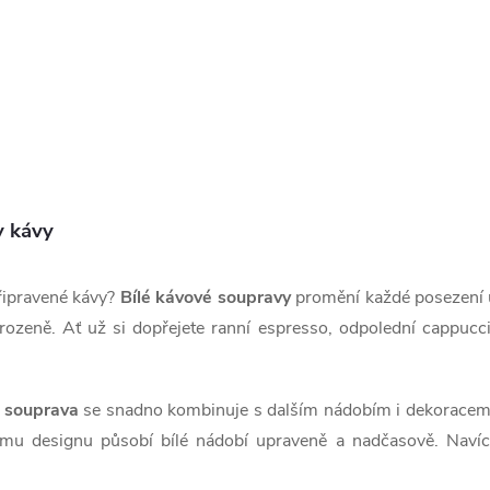
y kávy
připravené kávy?
Bílé kávové soupravy
promění každé posezení 
řirozeně. Ať už si dopřejete ranní espresso, odpolední cappucc
á souprava
se snadno kombinuje s dalším nádobím i dekoracem
mu designu působí bílé nádobí upraveně a nadčasově. Navíc 