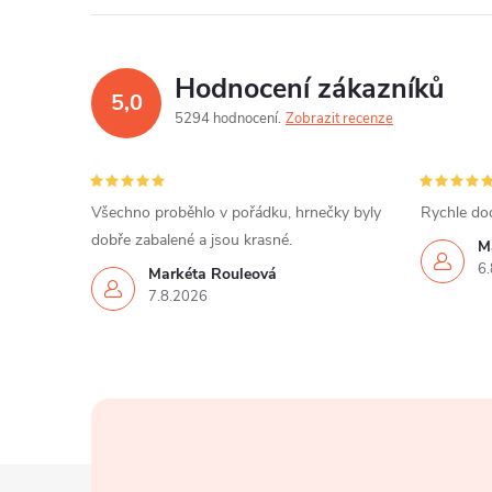
Hodnocení zákazníků
5,0
5294 hodnocení
Zobrazit recenze
Všechno proběhlo v pořádku, hrnečky byly
Rychle dod
dobře zabalené a jsou krasné.
M
6.
Markéta Rouleová
7.8.2026
Z