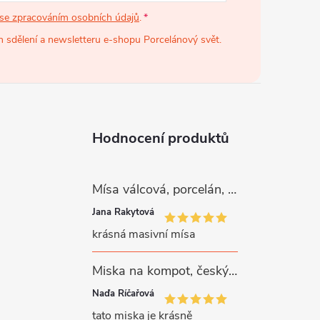
se zpracováním osobních údajů
.
 sdělení a newsletteru e-shopu Porcelánový svět.
Hodnocení produktů
Mísa válcová, porcelán, růžové kytičky, 26 cm, G. Benedikt
Jana Rakytová
krásná masivní mísa
Miska na kompot, český porcelán, Rona, 12,5 cm, bílý, G. Benedikt
Naďa Říčařová
tato miska je krásně