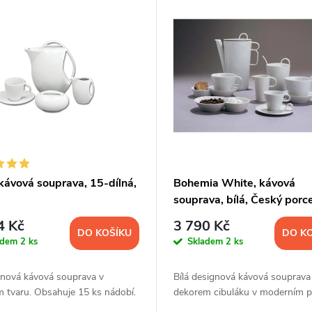
kávová souprava, 15-dílná,
Bohemia White, kávová
souprava, bílá, Český porc
Dubí
4 Kč
3 790 Kč
DO KOŠÍKU
DO K
adem
2 ks
Skladem
2 ks
ánová kávová souprava v
Bílá designová kávová souprava
 tvaru. Obsahuje 15 ks nádobí.
dekorem cibuláku v moderním po