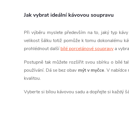
p
Jak vybrat ideální kávovou soupravu
r
v
Při výběru myslete především na to, jaký typ kávy 
k
velikost šálku totiž pomůže k tomu dokonalému k
prohlédnout další
bílé porcelánové soupravy
a vybrat
y
v
Postupně tak můžete rozšířit svou sbírku o bílé ta
používání. Dá se bez obav
mýt v myčce
.
V nabídce 
ý
kvalitou.
p
Vyberte si bílou kávovou sadu a dopřejte si každý šá
i
s
u