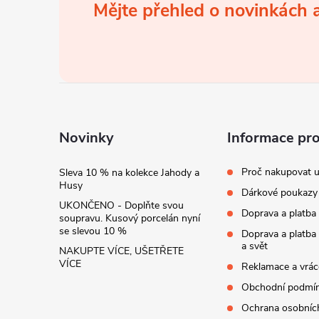
Mějte přehled o novinkách
á
p
a
t
Novinky
Informace pr
í
Proč nakupovat u
Sleva 10 % na kolekce Jahody a
Husy
Dárkové poukazy
UKONČENO - Doplňte svou
Doprava a platba
soupravu. Kusový porcelán nyní
se slevou 10 %
Doprava a platba
a svět
NAKUPTE VÍCE, UŠETŘETE
VÍCE
Reklamace a vrác
Obchodní podmí
Ochrana osobníc