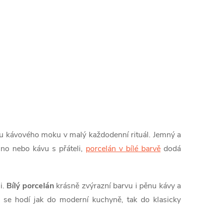
u kávového moku v malý každodenní rituál. Jemný a
ino nebo kávu s přáteli,
porcelán v bílé barvě
dodá
i.
Bílý porcelán
krásně zvýrazní barvu i pěnu kávy a
se hodí jak do moderní kuchyně, tak do klasicky