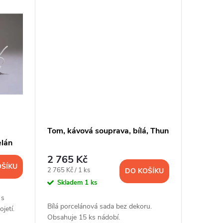
Tom, kávová souprava, bílá, Thun
elán
2 765 Kč
OŠÍKU
Měrná
2 765 Kč / 1 ks
DO KOŠÍKU
cena:
Skladem
1 ks
 s
Bílá porcelánová sada bez dekoru.
jetí.
Obsahuje 15 ks nádobí.