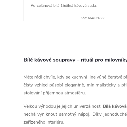
Porcelánová bílá 15dílná kávová sada.
Kód:
KSOPH000
O
v
Bílé kávové soupravy – rituál pro milovník
l
á
Máte rádi chvíle, kdy se kuchyní line vůně čerstvě 
d
čistý vzhled působí elegantně, minimalisticky a p
stolování příjemnou atmosféru.
a
Velkou výhodou je jejich univerzálnost.
Bílá kávov
c
nechá vyniknout samotný nápoj. Díky jednoduché
í
zařízeného interiéru.