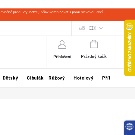
evněné produkty, nelze ji však kombinovat s jinou slevovou akcí
 zboží
Obchodní podmínky
Ochrana osobních údajů
CZK
Kariéra
NÁKUPNÍ
KOŠÍK
Prázdný košík
Přihlášení
Dětský
Cibulák
Růžový
Hotelový
Příbory
Sklo