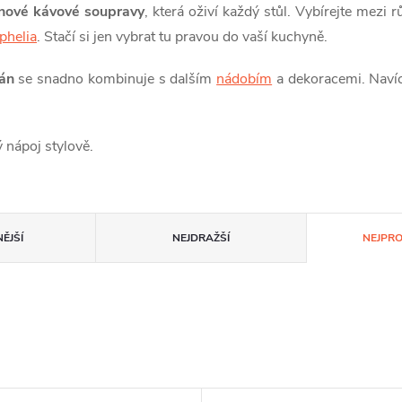
ánové kávové soupravy
, která oživí každý stůl. Vybírejte mez
phelia
. Stačí si jen vybrat tu pravou do vaší kuchyně.
lán
se snadno kombinuje s dalším
nádobím
a dekoracemi. Navíc 
 nápoj stylově.
ĚJŠÍ
NEJDRAŽŠÍ
NEJPR