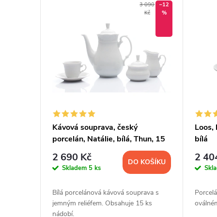
V
n
3 090
–12
Kč
%
ý
í
p
p
i
r
s
o
p
d
Kávová souprava, český
Loos, 
porcelán, Natálie, bílá, Thun, 15
bílá
r
u
d.
2 690 Kč
2 40
DO KOŠÍKU
o
k
Skladem
5 ks
Skl
d
t
Bílá porcelánová kávová souprava s
Porcel
jemným reliéfem. Obsahuje 15 ks
oválném
nádobí.