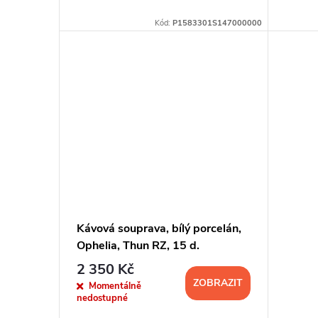
u
ů
Kód:
P1583301S147000000
k
t
ů
Kávová souprava, bílý porcelán,
Ophelia, Thun RZ, 15 d.
2 350 Kč
ZOBRAZIT
Momentálně
nedostupné