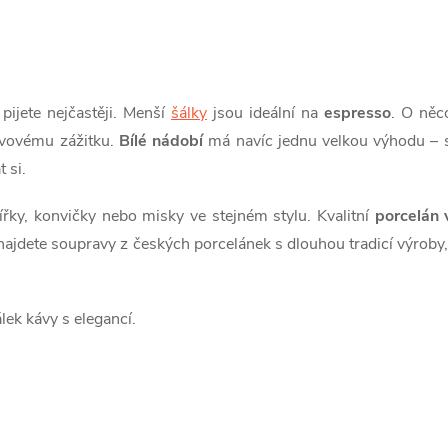
pijete nejčastěji. Menší
šálky
jsou ideální na
espresso
. O něc
ávovému zážitku.
Bílé nádobí
má navíc jednu velkou výhodu – sn
 si.
lířky, konvičky nebo misky ve stejném stylu. Kvalitní
porcelán 
najdete soupravy z českých porcelánek s dlouhou tradicí výroby
lek kávy s elegancí.