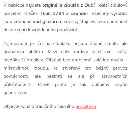
V nabídce najdete
originální cibulák z Dubí
i další cibulový
u
porcelán značek
Thun 1794
a
Leander
. Všechny výrobky
jsou zdobené
pod glazurou
, což zajišťuje vysokou odolnost
dekoru i při každodenním používání.
Zajímavostí je, že na cibuláku nejsou žádné cibule, ale
granátová jablíčka. Mezi další motivy patří květ astry,
pivoňka či broskev.
Cibulák bez problémů zvládne myčku i
mikrovlnnou troubu. Je stvořený pro běžný provoz
domácnosti, ale neztratí se ani při slavnostních
příležitostech. Právě proto je tak oblíbený napříč
generacemi.
Objevte kouzlo tradičního českého
porcelánu
.