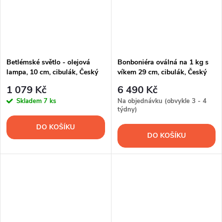
Betlémské světlo - olejová
Bonboniéra oválná na 1 kg s
lampa, 10 cm, cibulák, Český
víkem 29 cm, cibulák, Český
porcelán
porcelán
1 079 Kč
6 490 Kč
Skladem
7 ks
Na objednávku (obvykle 3 - 4
týdny)
DO KOŠÍKU
DO KOŠÍKU