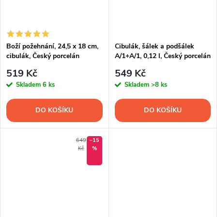
Boží požehnání, 24,5 x 18 cm,
Cibulák, šálek a podšálek
cibulák, Český porcelán
A/1+A/1, 0,12 l, Český porcelán
Dubí
519 Kč
549 Kč
Skladem
6 ks
Skladem
>8 ks
DO KOŠÍKU
DO KOŠÍKU
649
–15
Kč
%