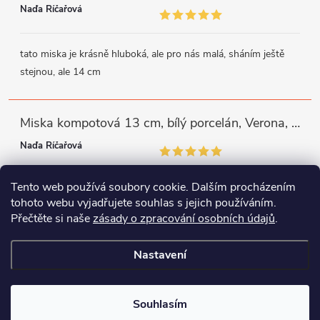
Naďa Říčařová
tato miska je krásně hluboká, ale pro nás malá, sháním ještě
stejnou, ale 14 cm
Miska kompotová 13 cm, bílý porcelán, Verona, G. Benedikt
Naďa Říčařová
Tento web používá soubory cookie. Dalším procházením
miska je trochu mělká, ale využiji
tohoto webu vyjadřujete souhlas s jejich používáním.
Přečtěte si naše
zásady o zpracování osobních údajů
.
Instagram
Facebook
WhatsApp
Nastavení
Copyright 2026
Porcelánový svět
. Všechna práva vyhrazena.
Souhlasím
Vytvořil Shoptet