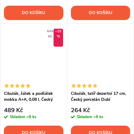
DO KOŠÍKU
DO KOŠÍKU
579
–15
Kč
%
Cibulák, šálek a podšálek
Cibulák, talíř dezertní 17 cm,
mokka A+A, 0,08 l, Český
Český porcelán Dubí
porcelán Dubí
489 Kč
264 Kč
Skladem
>8 ks
Skladem
>8 ks
DO KOŠÍKU
DO KOŠÍKU