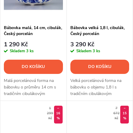
ů
Bábovka malá, 14 cm, cibulák,
Bábovka velká 1,8 l, cibulák,
Český porcelán
Český porcelán
1 290 Kč
3 290 Kč
Skladem
3 ks
Skladem
3 ks
DO KOŠÍKU
DO KOŠÍKU
Malá porcelánová forma na
Velká porcelánová forma na
bábovku o průměru 14 cm s
bábovku o objemu 1,8 l s
tradičním cibulákovým
tradičním cibulákovým
dekorem. Ideální pro menší
dekorem. Ideální pro rodinné
moučníky a domácí pečení.
pečení i slavnostní příležitosti.
1
–
7
–
299
16
672
15
Kč
%
Kč
%