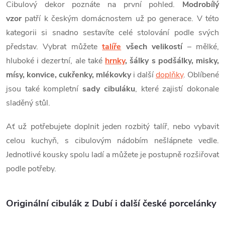
c
Cibulový dekor poznáte na první pohled.
Modrobílý
o
í
vzor
patří k českým domácnostem už po generace. V této
v
kategorii si snadno sestavíte celé stolování podle svých
á
p
představ. Vybrat můžete
talíře
všech velikostí
– mělké,
n
r
hluboké i dezertní, ale také
hrnky
, šálky s podšálky, misky,
í
mísy, konvice, cukřenky, mlékovky
i další
doplňky
. Oblíbené
v
jsou také kompletní
sady cibuláku
, které zajistí dokonale
k
sladěný stůl.
y
Ať už potřebujete doplnit jeden rozbitý talíř, nebo vybavit
v
celou kuchyň, s cibulovým nádobím nešlápnete vedle.
Jednotlivé kousky spolu ladí a můžete je postupně rozšiřovat
ý
podle potřeby.
p
i
Originální cibulák z Dubí i další české porcelánky
s