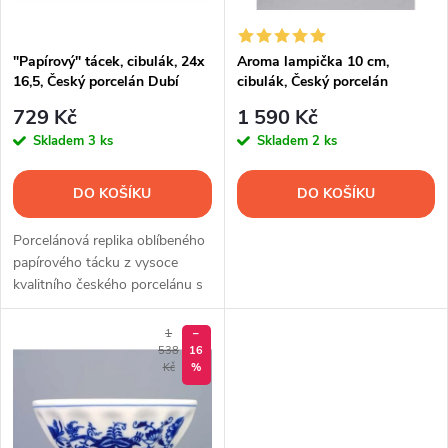
i
í
s
p
"Papírový" tácek, cibulák, 24x
Aroma lampička 10 cm,
16,5, Český porcelán Dubí
cibulák, Český porcelán
p
r
729 Kč
1 590 Kč
r
Skladem
3 ks
Skladem
2 ks
o
o
DO KOŠÍKU
DO KOŠÍKU
d
d
Porcelánová replika oblíbeného
u
papírového tácku z vysoce
kvalitního českého porcelánu s
u
cibulákovým motivem.
k
k
1
–
538
16
t
Kč
%
t
ů