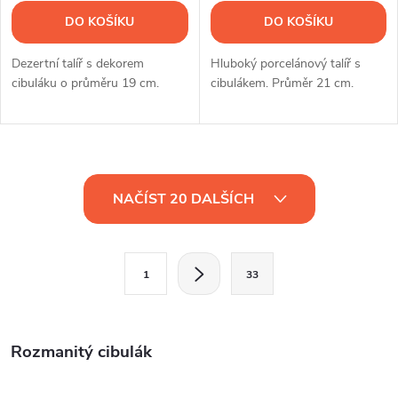
DO KOŠÍKU
DO KOŠÍKU
Dezertní talíř s dekorem
Hluboký porcelánový talíř s
cibuláku o průměru 19 cm.
cibulákem. Průměr 21 cm.
O
NAČÍST 20 DALŠÍCH
v
l
S
1
33
t
á
r
d
á
Rozmanitý cibulák
a
n
k