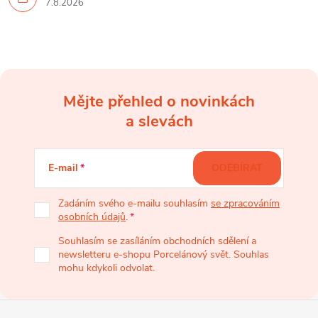
7.8.2026
Mějte přehled o novinkách
Z
a slevách
á
E-mail
ODEBÍRAT
p
Zadáním svého e-mailu souhlasím
se zpracováním
osobních údajů
.
a
Souhlasím se zasíláním obchodních sdělení a
newsletteru e-shopu Porcelánový svět. Souhlas
t
mohu kdykoli odvolat.
í