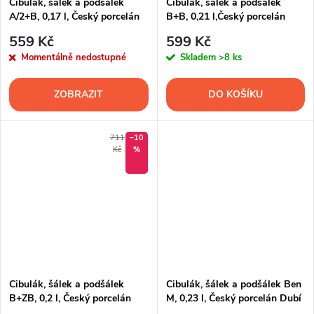
Cibulák, šálek a podšálek
Cibulák, šálek a podšálek
A/2+B, 0,17 l, Český porcelán
B+B, 0,21 l,Český porcelán
Dubí
Dubí
559 Kč
599 Kč
Momentálně nedostupné
Skladem
>8 ks
ZOBRAZIT
DO KOŠÍKU
711
–10
Kč
%
Cibulák, šálek a podšálek
Cibulák, šálek a podšálek Ben
B+ZB, 0,2 l, Český porcelán
M, 0,23 l, Český porcelán Dubí
Dubí