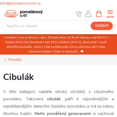
info@porcelanovysvet.cz
Přejít
NÁKUPNÍ
KOŠÍK
na
obsah
HLEDAT
✨Kolekce Husy a Jahody v akci: Získejte slevu 10 % při nákupu nad 600 Kč s
kódem JAHU (na Slovensko nad 25 € s kódem JAHU1). Sleva platí i na již
zlevněné produkty, nelze ji však kombinovat s jinou slevovou akcí nebo
slevovým kódem. Užijte si stolování...🍽️
Porcelán
Cibulák
V této kategorii najdete stovky výrobků z cibulového
porcelánu. Takzvaný
cibulák
patří k nejznámějším a
nejoblíbenějším dekorům českého porcelánu a má za sebou
dlouhou tradici.
Motiv prověřený generacemi
si zachoval