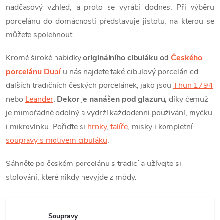
nadčasový vzhled, a proto se vyrábí dodnes. Při výběru
porcelánu do domácnosti představuje jistotu, na kterou se
můžete spolehnout.
Kromě široké nabídky
originálního cibuláku od
Českého
porcelánu Dubí
u nás najdete také cibulový porcelán od
dalších tradičních českých porcelánek, jako jsou
Thun 1794
nebo
Leander
.
Dekor je nanášen pod glazuru,
díky čemuž
je mimořádně odolný a vydrží každodenní používání, myčku
i mikrovlnku. Pořiďte si
hrnky
,
talíře
, misky i kompletní
soupravy s motivem cibuláku
.
Sáhněte po českém porcelánu s tradicí a užívejte si
stolování, které nikdy nevyjde z módy.
Soupravy