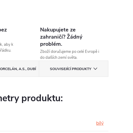
bez
Nakupujete ze
zahraničí? Žádný
problém.
k, aby k
ořádku.
Zboží doručujeme po celé Evropě i
do dalších zemí světa.
ORCELÁN, A.S., DUBÍ
SOUVISEJÍCÍ PRODUKTY
etry produktu:
bílý