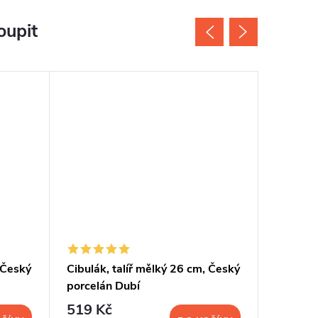
oupit
 Český
Cibulák, talíř mělký 26 cm, Český
Cibulák,
porcelán Dubí
Český p
519 Kč
264 K