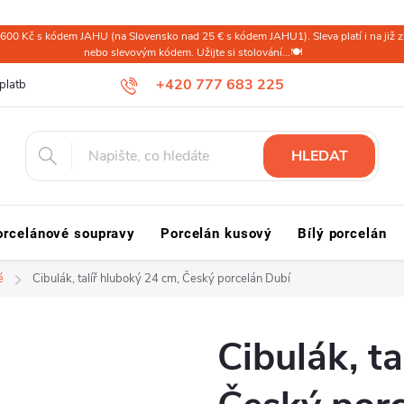
600 Kč s kódem JAHU (na Slovensko nad 25 € s kódem JAHU1). Sleva platí i na již zl
nebo slevovým kódem. Užijte si stolování...🍽️
+420 777 683 225
platba ČR
Doprava a platba Slovensko a svět
Reklamace a vrácení
HLEDAT
orcelánové soupravy
Porcelán kusový
Bílý porcelán
é
Cibulák, talíř hluboký 24 cm, Český porcelán Dubí
Cibulák, t