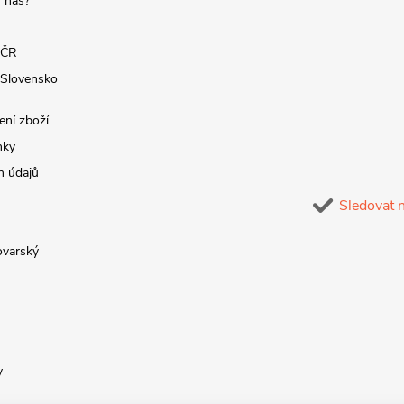
 nás?
 ČR
 Slovensko
ení zboží
nky
h údajů
Sledovat 
lovarský
y