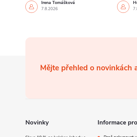
Irena Tomášková
H
7.8.2026
7.
Z
Mějte přehled o novinkách
á
p
a
t
Novinky
Informace pr