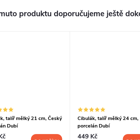
muto produktu doporučujeme ještě dok
k, talíř mělký 21 cm, Český
Cibulák, talíř mělký 24 cm,
lán Dubí
porcelán Dubí
Kč
449 Kč