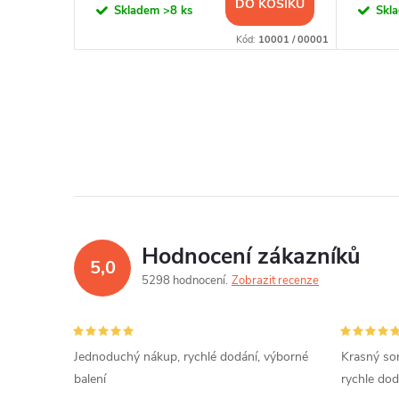
KOŠÍKU
DO KOŠÍKU
Skladem
>8 ks
Skl
10009 / 00001
Kód:
10001 / 00001
Hodnocení zákazníků
5,0
5298 hodnocení
Zobrazit recenze
Jednoduchý nákup, rychlé dodání, výborné
Krasný sor
balení
rychle dod