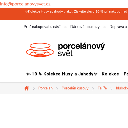
info@porcelanovysvet.cz
Přejít
✨Kolekce Husy a Jahody v akci: Získejte slevu 10 % při nákupu nad 
na
Proč nakupovat u nás?
Dárkové poukazy
Doprava a 
obsah
✨-10 % Kolekce Husy a Jahody✨
Kolekce
P
Porcelán
Porcelán kusový
Talíře
hlubok
Domů