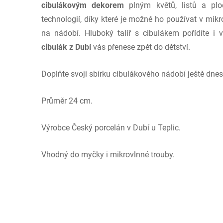
cibulákovým dekorem
plným květů, listů a plod
technologií, díky které je možné ho používat v mik
na nádobí. Hluboký talíř s cibulákem pořídíte i
cibulák z Dubí
vás přenese zpět do dětství.
Doplňte svoji sbírku cibulákového nádobí ještě dnes
Průměr 24 cm.
Výrobce Český porcelán v Dubí u Teplic.
Vhodný do myčky i mikrovlnné trouby.