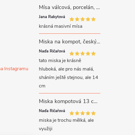
Mísa válcová, porcelán, růžové kytičky, 26 cm, G. Benedikt
Jana Rakytová
krásná masivní mísa
Miska na kompot, český porcelán, Rona, 12,5 cm, bílý, G. Benedikt
Naďa Říčařová
tato miska je krásně
na Instagramu
hluboká, ale pro nás malá,
sháním ještě stejnou, ale 14
cm
Miska kompotová 13 cm, bílý porcelán, Verona, G. Benedikt
Naďa Říčařová
miska je trochu mělká, ale
využiji