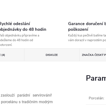
Rychlé odeslání
Garance doručení 
objednávky do 48 hodin
poškození
aši objednávku připravíme a
Každý kus pečlivě balíme ta
dešleme do 48 hodin od
vám dorazil v naprostém p
otvrzení.
 (4)
DISKUZE
ZNAČKA
ČESKÝ P
Param
zaslouží parádní servírování!
Porcelán
:
o porcelánu s tradičním modrým