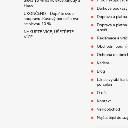
í
Proč nakupovat u
Sleva 10 % na kolekce Jahody a
Husy
Dárkové poukazy
UKONČENO - Doplňte svou
Doprava a platba
soupravu. Kusový porcelán nyní
se slevou 10 %
Doprava a platba
a svět
NAKUPTE VÍCE, UŠETŘETE
VÍCE
Reklamace a vrác
Obchodní podmí
Ochrana osobníc
Kariéra
Blog
Jak se vyrábí kar
porcelán
O nás
Kontakt
Velkoobchod
Nejčastější dotaz