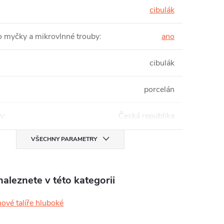
cibulák
 myčky a mikrovlnné trouby
:
ano
cibulák
porcelán
v
:
Česká republika
VŠECHNY PARAMETRY
aleznete v této kategorii
ové talíře hluboké