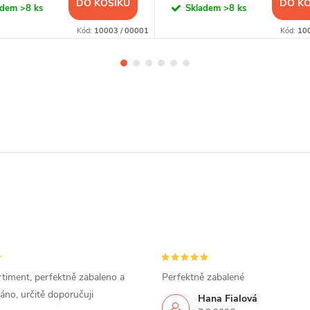
DO KOŠÍKU
DO KO
adem
>8 ks
Skladem
>8 ks
Kód:
10003 / 00001
Kód:
10
timent, perfektně zabaleno a
Perfektně zabalené
áno, určitě doporučuji
Hana Fialová