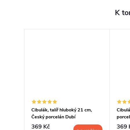
K to
 cm,
Cibulák, talíř hluboký 21 cm,
Cibulá
Český porcelán Dubí
porce
369 Kč
369 