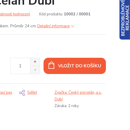
celán Dubí
obnosti hodnocení
Kód produktu:
10002 / 00001
ulákem. Průměr 24 cm
Detailní informace
VLOŽIT DO KOŠÍKU
dací pes
Sdílet
Značka:
Český porcelán, a.s.,
Dubí
Záruka
:
2 roky