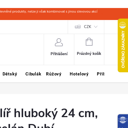
evněné produkty, nelze ji však kombinovat s jinou slevovou akcí
 zboží
Obchodní podmínky
Ochrana osobních údajů
CZK
Kariéra
NÁKUPNÍ
KOŠÍK
Prázdný košík
Přihlášení
Dětský
Cibulák
Růžový
Hotelový
Příbory
Sklo
alíř hluboký 24 cm,