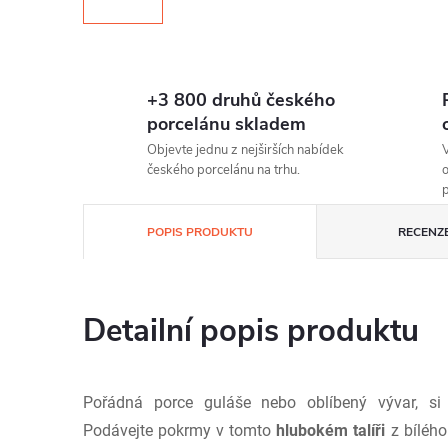
+3 800 druhů českého
porcelánu skladem
Objevte jednu z nejširších nabídek
V
českého porcelánu na trhu.
o
p
POPIS PRODUKTU
RECENZE
Detailní popis produktu
Pořádná porce guláše nebo oblíbený vývar, si 
Podávejte pokrmy v tomto
hlubokém talíři
z bíléh