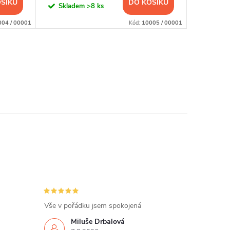
ŠÍKU
DO KOŠÍKU
Skladem
>8 ks
Sklad
004 / 00001
Kód:
10005 / 00001
Vše v pořádku jsem spokojená
Miluše Drbalová