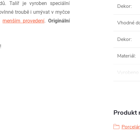
ů. Talíř je vyroben speciální
Dekor
:
rovlnné troubě i umývat v myčce
 v
menším provedení
.
Originální
Vhodné do
Dekor
:
!
Materiál
:
Vyrobeno 
Produkt n
Porcelán