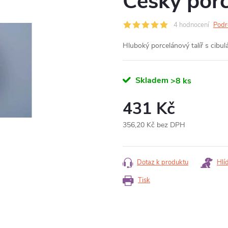
Český por
4 hodnocení
Podr
Hluboký porcelánový talíř s cib
Skladem
>8 ks
431 Kč
356,20 Kč bez DPH
Měrná
cena:
Dotaz k produktu
Hlí
Tisk