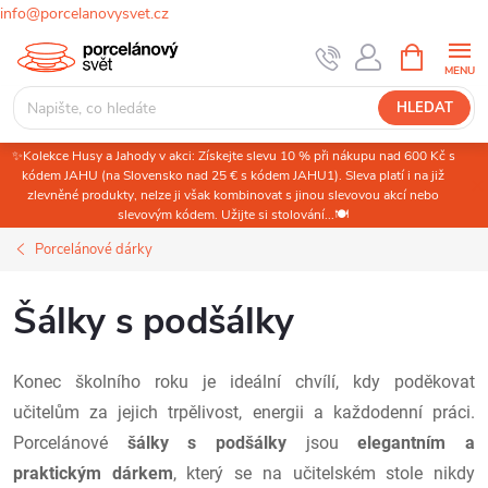
info@porcelanovysvet.cz
Přejít
NÁKUPNÍ
KOŠÍK
na
obsah
HLEDAT
✨Kolekce Husy a Jahody v akci: Získejte slevu 10 % při nákupu nad 600 Kč s
kódem JAHU (na Slovensko nad 25 € s kódem JAHU1). Sleva platí i na již
zlevněné produkty, nelze ji však kombinovat s jinou slevovou akcí nebo
slevovým kódem. Užijte si stolování...🍽️
Porcelánové dárky
Šálky s podšálky
Konec školního roku je ideální chvílí, kdy poděkovat
učitelům za jejich trpělivost, energii a každodenní práci.
Porcelánové
šálky s podšálky
jsou
elegantním a
praktickým dárkem
, který se na učitelském stole nikdy