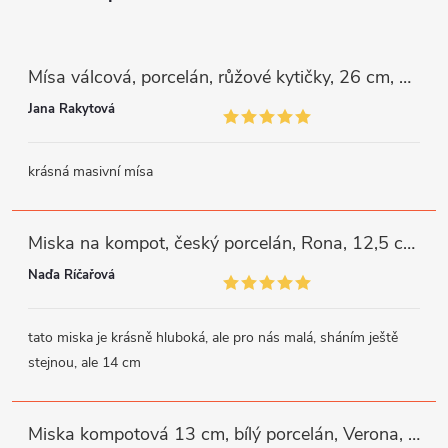
Mísa válcová, porcelán, růžové kytičky, 26 cm, G. Benedikt
Jana Rakytová
krásná masivní mísa
Miska na kompot, český porcelán, Rona, 12,5 cm, bílý, G. Benedikt
Naďa Říčařová
tato miska je krásně hluboká, ale pro nás malá, sháním ještě
stejnou, ale 14 cm
Miska kompotová 13 cm, bílý porcelán, Verona, G. Benedikt