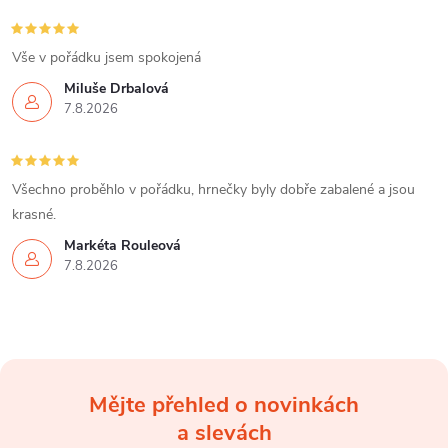
r
í
v
Vše v pořádku jsem spokojená
k
Miluše Drbalová
7.8.2026
y
v
Všechno proběhlo v pořádku, hrnečky byly dobře zabalené a jsou
ý
krasné.
p
Markéta Rouleová
7.8.2026
i
s
u
Mějte přehled o novinkách
Z
a slevách