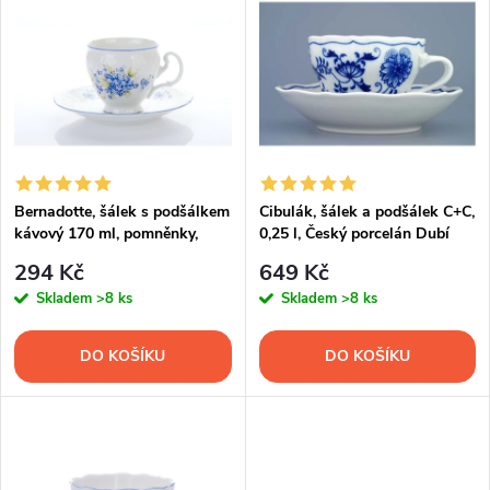
z
ý
Nejprodávanější
e
p
Abecedně
n
i
í
s
p
Bernadotte, šálek s podšálkem
Cibulák, šálek a podšálek C+C,
kávový 170 ml, pomněnky,
0,25 l, Český porcelán Dubí
p
Thun
r
294 Kč
649 Kč
r
Skladem
>8 ks
Skladem
>8 ks
o
o
DO KOŠÍKU
DO KOŠÍKU
d
d
u
u