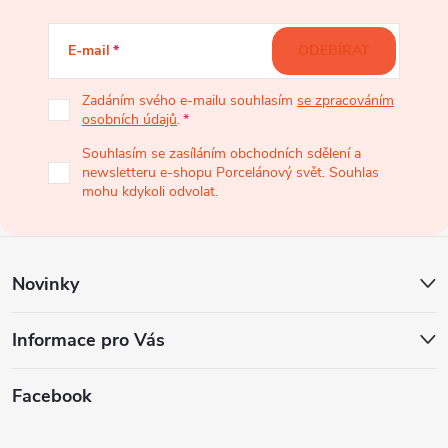
á
E-mail
ODEBÍRAT
p
Zadáním svého e-mailu souhlasím
se zpracováním
osobních údajů
.
a
Souhlasím se zasíláním obchodních sdělení a
newsletteru e-shopu Porcelánový svět. Souhlas
t
mohu kdykoli odvolat.
í
Novinky
Informace pro Vás
Facebook