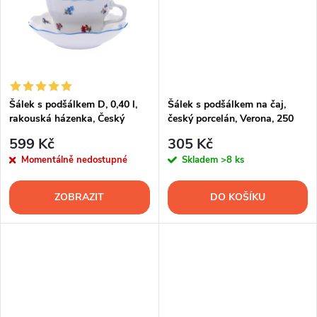
k
k
t
t
ů
ů
Šálek s podšálkem D, 0,40 l,
Šálek s podšálkem na čaj,
rakouská házenka, Český
český porcelán, Verona, 250
porcelán
ml, modrá valbella, G.
599 Kč
305 Kč
Benedikt
Momentálně nedostupné
Skladem
>8 ks
ZOBRAZIT
DO KOŠÍKU