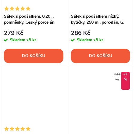
Šálek s podšálkem, 0,20 l,
Šálek s podšálkem nízký,
pomněnky, Český porcelán
kytičky, 250 ml, porcelán, G.
Benedikt
279 Kč
286 Kč
Skladem
>8 ks
Skladem
>8 ks
DO KOŠÍKU
DO KOŠÍKU
344
–7
Kč
%