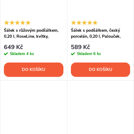
Šálek s růžovým podšálkem,
Šálek s podšálkem, český
0,20 l, RoseLine, kvítky,
porcelán, 0,20 l, Palouček,
Leander, český porcelán
Leander
649 Kč
589 Kč
Skladem
4 ks
Skladem
6 ks
DO KOŠÍKU
DO KOŠÍKU