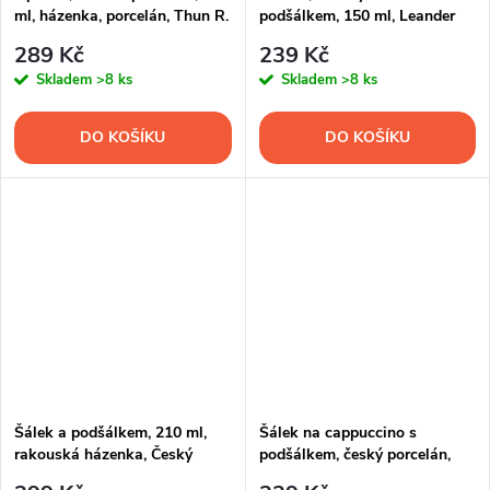
ml, házenka, porcelán, Thun R.
podšálkem, 150 ml, Leander
Z.
289 Kč
239 Kč
Skladem
>8 ks
Skladem
>8 ks
DO KOŠÍKU
DO KOŠÍKU
Šálek a podšálkem, 210 ml,
Šálek na cappuccino s
rakouská házenka, Český
podšálkem, český porcelán,
porcelán
270 ml, Optimo, G. Benedikt