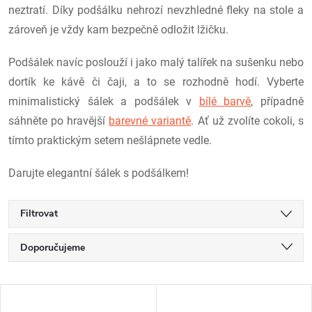
neztratí.
Díky podšálku nehrozí nevzhledné fleky na stole a
zároveň je vždy kam bezpečně odložit lžičku.
Podšálek navíc poslouží i jako malý talířek na sušenku nebo
dortík ke kávě či čaji, a to se rozhodně hodí.
Vyberte
minimalistický šálek a podšálek v
bílé barvě
, případně
sáhněte po hravější
barevné variantě
. Ať už zvolíte cokoli, s
tímto praktickým setem nešlápnete vedle.
Darujte elegantní šálek s podšálkem!
Filtrovat
Ř
Doporučujeme
a
Nejlevnější
V
Nejdražší