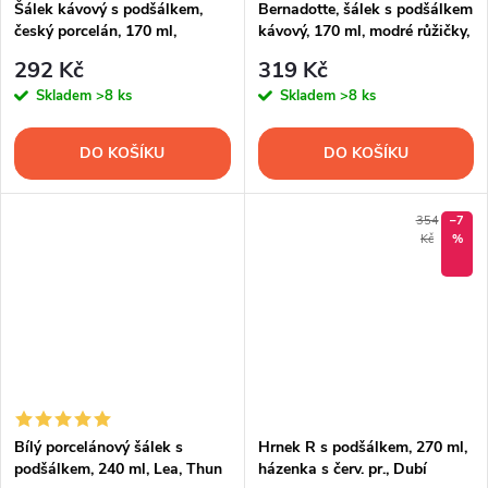
Šálek kávový s podšálkem,
Bernadotte, šálek s podšálkem
český porcelán, 170 ml,
kávový, 170 ml, modré růžičky,
Saphyr, cibulák, Thun
Thun
292 Kč
319 Kč
Skladem
>8 ks
Skladem
>8 ks
DO KOŠÍKU
DO KOŠÍKU
354
–7
Kč
%
Bílý porcelánový šálek s
Hrnek R s podšálkem, 270 ml,
podšálkem, 240 ml, Lea, Thun
házenka s červ. pr., Dubí