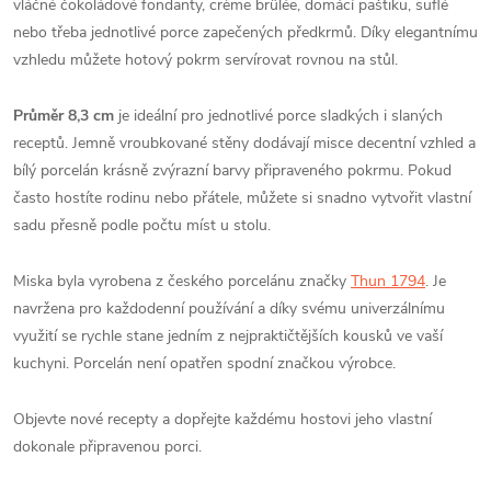
vláčné čokoládové fondanty, crème brûlée, domácí paštiku, suflé
nebo třeba jednotlivé porce zapečených předkrmů. Díky elegantnímu
vzhledu můžete hotový pokrm servírovat rovnou na stůl.
Průměr 8,3 cm
je ideální pro jednotlivé porce sladkých i slaných
receptů. Jemně vroubkované stěny dodávají misce decentní vzhled a
bílý porcelán krásně zvýrazní barvy připraveného pokrmu. Pokud
často hostíte rodinu nebo přátele, můžete si snadno vytvořit vlastní
sadu přesně podle počtu míst u stolu.
Miska byla vyrobena z českého porcelánu značky
Thun 1794
. Je
navržena pro každodenní používání a díky svému univerzálnímu
využití se rychle stane jedním z nejpraktičtějších kousků ve vaší
kuchyni. Porcelán není opatřen spodní značkou výrobce.
Objevte nové recepty a dopřejte každému hostovi jeho vlastní
dokonale připravenou porci.