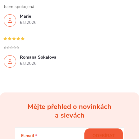
Jsem spokojená
Marie
6.8.2026
⭐⭐⭐⭐⭐
Romana Sokalova
6.8.2026
Mějte přehled o novinkách
Z
a slevách
á
E-mail
ODEBÍRAT