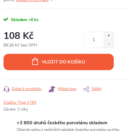
Skladem
>8 ks
108 Kč
89,26 Kč bez DPH
Měrná
cena:
VLOŽIT DO KOŠÍKU
Dotaz k produktu
Hlídací pes
Sdílet
Značka:
Thun 1794
Záruka
:
2 roky
+3 800 druhů českého porcelánu skladem
Objevte jednu z nejširších nabídek českého porcelánu na trhu.