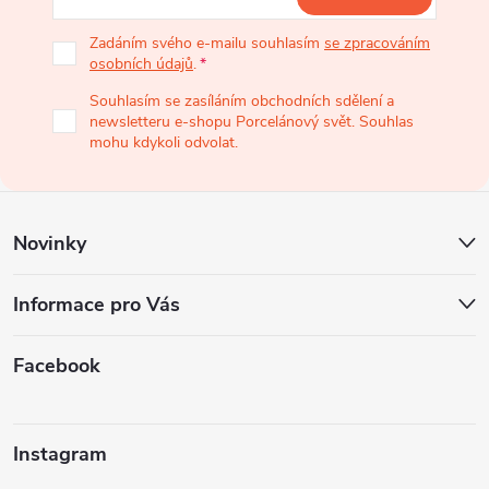
p
Zadáním svého e-mailu souhlasím
se zpracováním
osobních údajů
.
a
Souhlasím se zasíláním obchodních sdělení a
newsletteru e-shopu Porcelánový svět. Souhlas
t
mohu kdykoli odvolat.
í
Novinky
Informace pro Vás
Facebook
Instagram