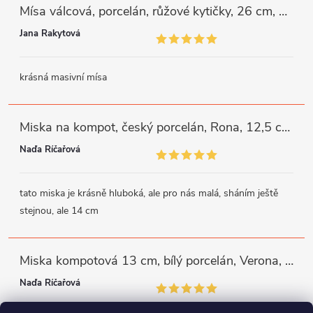
Mísa válcová, porcelán, růžové kytičky, 26 cm, G. Benedikt
Jana Rakytová
krásná masivní mísa
Miska na kompot, český porcelán, Rona, 12,5 cm, bílý, G. Benedikt
Naďa Říčařová
tato miska je krásně hluboká, ale pro nás malá, sháním ještě
stejnou, ale 14 cm
Miska kompotová 13 cm, bílý porcelán, Verona, G. Benedikt
Naďa Říčařová