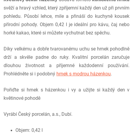
svěží a hravý vzhled, který zpříjemní každý den už při prvním
pohledu. Působí lehce, mile a přináší do kuchyně kousek
přírodní pohody.
Objem 0,42 l je ideální pro kávu, čaj nebo
horké kakao, které si můžete vychutnat bez spěchu.
Díky velkému a dobře tvarovanému uchu se hrnek pohodlně
drží a skvěle padne do ruky.
Kvalitní porcelán zaručuje
dlouhou životnost a příjemné každodenní používání.
Prohlédněte si i podobný
hrnek s modrou házenkou
.
Pořiďte si hrnek s házenkou i vy a užijte si každý den v
květinové pohodě
Vyrábí Český porcelán, a.s., Dubí.
Objem: 0,42 l