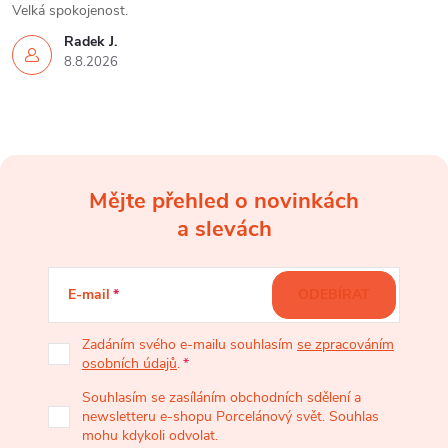
Velká spokojenost.
Radek J.
8.8.2026
Mějte přehled o novinkách
Z
a slevách
á
E-mail
ODEBÍRAT
p
Zadáním svého e-mailu souhlasím
se zpracováním
osobních údajů
.
a
Souhlasím se zasíláním obchodních sdělení a
newsletteru e-shopu Porcelánový svět. Souhlas
t
mohu kdykoli odvolat.