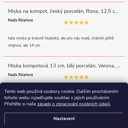
Miska na kompot, český porcelán, Rona, 12,5 cm, bílý, G. Benedikt
Naďa Říčařová
tato miska je krásně hluboká, ale pro nás malá, sháním ještě
stejnou, ale 14 cm
Miska kompotová 13 cm, bílý porcelán, Verona, G. Benedikt
Naďa Říčařová
Tento web používá soubory cookie. Dalším procházením
miska je trochu mělká, ale využiji
tohoto webu vyjadřujete souhlas s jejich používáním.
Přečtěte si naše
zásady o zpracování osobních údajů
.
Instagram
Facebook
WhatsApp
Nastavení