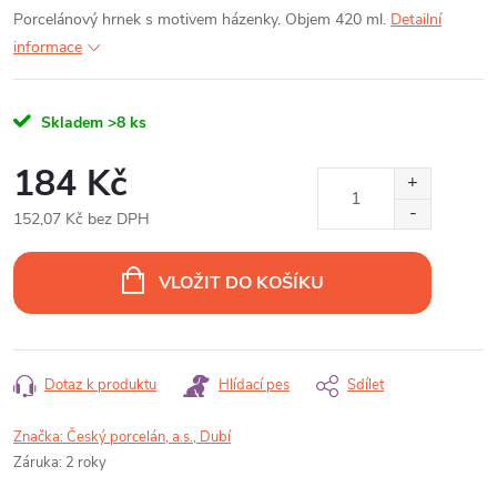
Porcelánový hrnek s motivem házenky. Objem 420 ml.
Detailní
informace
Skladem
>8 ks
184 Kč
152,07 Kč bez DPH
Měrná
cena:
VLOŽIT DO KOŠÍKU
Dotaz k produktu
Hlídací pes
Sdílet
Značka:
Český porcelán, a.s., Dubí
Záruka
:
2 roky