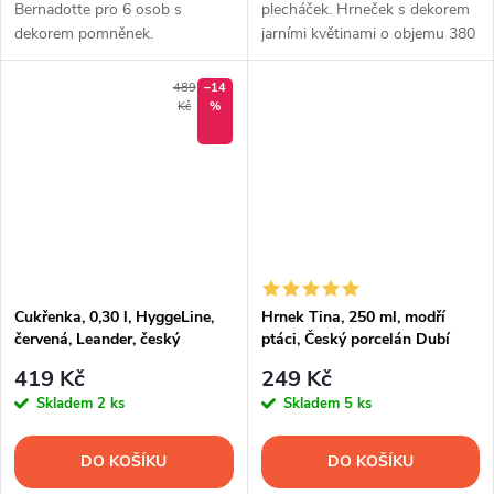
Bernadotte pro 6 osob s
plecháček. Hrneček s dekorem
dekorem pomněnek.
jarními květinami o objemu 380
ml.
489
–14
Kč
%
Cukřenka, 0,30 l, HyggeLine,
Hrnek Tina, 250 ml, modří
červená, Leander, český
ptáci, Český porcelán Dubí
porcelán
419 Kč
249 Kč
Skladem
2 ks
Skladem
5 ks
DO KOŠÍKU
DO KOŠÍKU