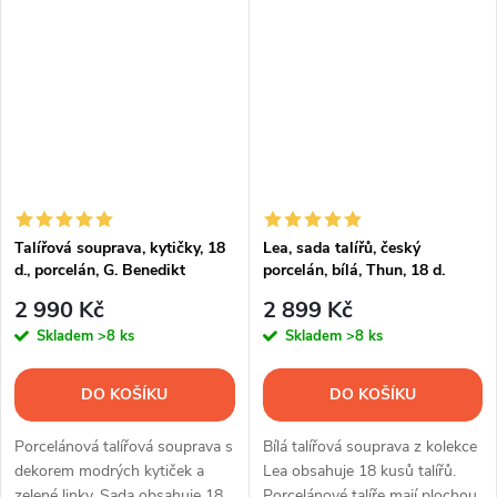
Talířová souprava, kytičky, 18
Lea, sada talířů, český
d., porcelán, G. Benedikt
porcelán, bílá, Thun, 18 d.
2 990 Kč
2 899 Kč
Skladem
>8 ks
Skladem
>8 ks
DO KOŠÍKU
DO KOŠÍKU
Porcelánová talířová souprava s
Bílá talířová souprava z kolekce
dekorem modrých kytiček a
Lea obsahuje 18 kusů talířů.
zelené linky. Sada obsahuje 18
Porcelánové talíře mají plochou