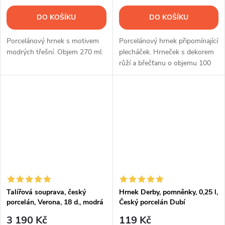
DO KOŠÍKU
DO KOŠÍKU
Porcelánový hrnek s motivem
Porcelánový hrnek připomínající
modrých třešní. Objem 270 ml.
plecháček. Hrneček s dekorem
růží a břečťanu o objemu 100
ml.
Talířová souprava, český
Hrnek Derby, pomněnky, 0,25 l,
porcelán, Verona, 18 d., modrá
Český porcelán Dubí
valbella, G. Benedikt
3 190 Kč
119 Kč