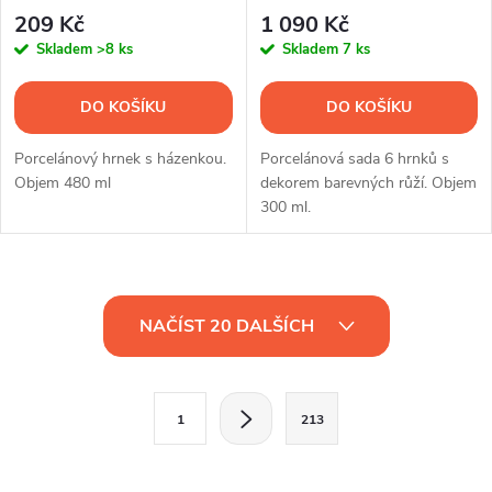
ks
209 Kč
1 090 Kč
Skladem
>8 ks
Skladem
7 ks
DO KOŠÍKU
DO KOŠÍKU
Porcelánový hrnek s házenkou.
Porcelánová sada 6 hrnků s
Objem 480 ml
dekorem barevných růží. Objem
300 ml.
O
NAČÍST 20 DALŠÍCH
v
l
S
1
213
t
á
r