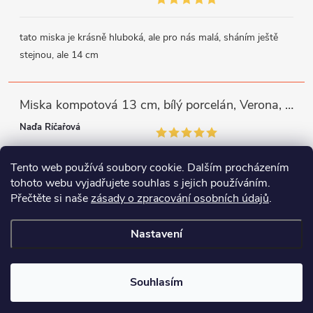
tato miska je krásně hluboká, ale pro nás malá, sháním ještě
stejnou, ale 14 cm
Miska kompotová 13 cm, bílý porcelán, Verona, G. Benedikt
Naďa Říčařová
Tento web používá soubory cookie. Dalším procházením
miska je trochu mělká, ale využiji
tohoto webu vyjadřujete souhlas s jejich používáním.
Přečtěte si naše
zásady o zpracování osobních údajů
.
Instagram
Facebook
WhatsApp
Nastavení
Copyright 2026
Porcelánový svět
. Všechna práva vyhrazena.
Souhlasím
Vytvořil Shoptet