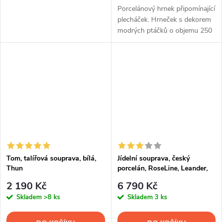
Porcelánový hrnek připomínající
plecháček. Hrneček s dekorem
modrých ptáčků o objemu 250
ml.
Tom, talířová souprava, bílá,
Jídelní souprava, český
Thun
porcelán, RoseLine, Leander,
20 d.
2 190 Kč
6 790 Kč
Skladem
>8 ks
Skladem
3 ks