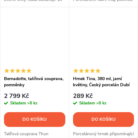
ks talířů.
základnu a jemně vroubkované
okraje.
Bernadotte, talířová souprava,
Hrnek Tina, 380 ml, jarní
pomněnky
květiny, Český porcelán Dubí
2 799 Kč
289 Kč
Skladem
>8 ks
Skladem
>8 ks
DO KOŠÍKU
DO KOŠÍKU
Talířová souprava Thun
Porcelánový hrnek připomínající