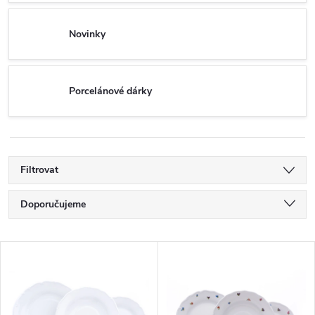
Novinky
Porcelánové dárky
Filtrovat
Ř
Doporučujeme
a
Nejlevnější
V
Nejdražší
z
ý
Nejprodávanější
e