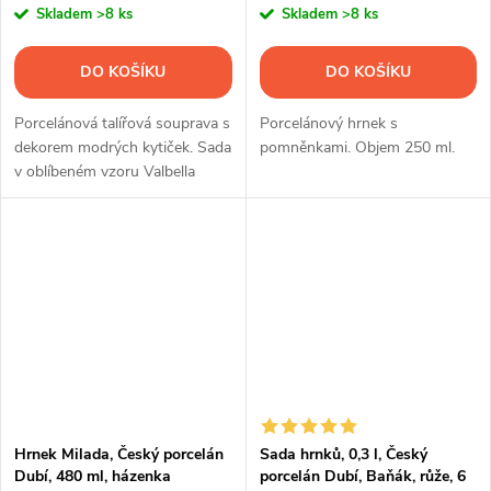
Skladem
>8 ks
Skladem
>8 ks
DO KOŠÍKU
DO KOŠÍKU
Porcelánová talířová souprava s
Porcelánový hrnek s
dekorem modrých kytiček. Sada
pomněnkami. Objem 250 ml.
v oblíbeném vzoru Valbella
obsahuje 18 ks nádobí.
Hrnek Milada, Český porcelán
Sada hrnků, 0,3 l, Český
Dubí, 480 ml, házenka
porcelán Dubí, Baňák, růže, 6