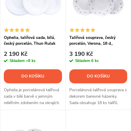
p
Abecedně
n
i
í
s
p
Ophelia, talířová sada, bílá,
Talířová souprava, český
český porcelán, Thun Rulak
porcelán, Verona, 18 d.,
p
Zettlitz
házenka, G. Benedikt
r
2 190 Kč
3 190 Kč
r
Skladem
>8 ks
Skladem
6 ks
o
o
DO KOŠÍKU
DO KOŠÍKU
d
d
Ophelia je porcelánová talířová
Porcelánová talířová souprava s
u
sada v bílé barvě s jemným
dekorem barevné házenky.
reliéfním zdobením na okrajích.
Sada obsahuje 18 ks talířů.
u
Souprava obsahuje 18 ks talířů.
k
k
t