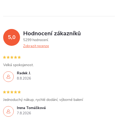
d
á
a
n
k
c
o
í
v
Hodnocení zákazníků
5,0
á
p
5299 hodnocení
n
Zobrazit recenze
r
í
v
Velká spokojenost.
k
Radek J.
8.8.2026
y
v
Jednoduchý nákup, rychlé dodání, výborné balení
ý
Irena Tomášková
p
7.8.2026