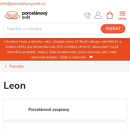
info@porcelanovysvet.cz
Přejít
NÁKUPNÍ
KOŠÍK
na
obsah
HLEDAT
✨Kolekce Husy a Jahody v akci: Získejte slevu 10 % při nákupu nad 600 Kč s
kódem JAHU (na Slovensko nad 25 € s kódem JAHU1). Sleva platí i na již
zlevněné produkty, nelze ji však kombinovat s jinou slevovou akcí nebo
slevovým kódem. Užijte si stolování...🍽️
Porcelán
Leon
Porcelánové soupravy