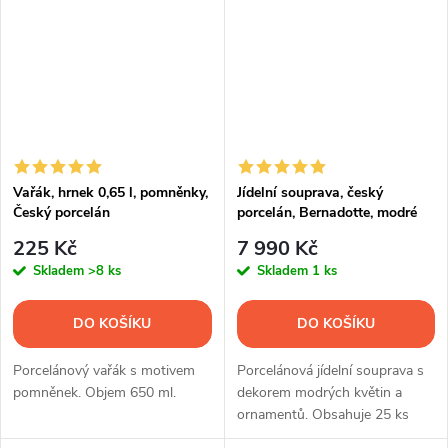
Vařák, hrnek 0,65 l, pomněnky,
Jídelní souprava, český
Český porcelán
porcelán, Bernadotte, modré
květy, 25 d., Thun 1794
225 Kč
7 990 Kč
Skladem
>8 ks
Skladem
1 ks
DO KOŠÍKU
DO KOŠÍKU
Porcelánový vařák s motivem
Porcelánová jídelní souprava s
pomněnek. Objem 650 ml.
dekorem modrých květin a
ornamentů. Obsahuje 25 ks
nádobí.