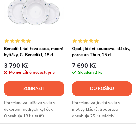
t
ů
ů
Benedikt, talířová sada, modré
Opal, jídelní souprava, klásky,
kytičky, G. Benedikt, 18 d.
porcelán Thun, 25 d.
3 790 Kč
7 690 Kč
Momentálně nedostupné
Skladem
2 ks
ZOBRAZIT
DO KOŠÍKU
Porcelánová talířová sada s
Porcelánová jídelní sada s
dekorem modrých kytiček.
motivy klásků. Souprava
Obsahuje 18 ks talířů.
obsahuje 25 ks nádobí.