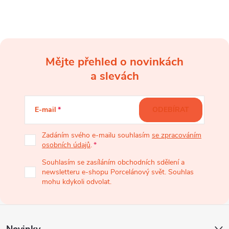
i
s
u
Mějte přehled o novinkách
Z
a slevách
á
E-mail
ODEBÍRAT
p
Zadáním svého e-mailu souhlasím
se zpracováním
osobních údajů
.
a
Souhlasím se zasíláním obchodních sdělení a
newsletteru e-shopu Porcelánový svět. Souhlas
t
mohu kdykoli odvolat.
í