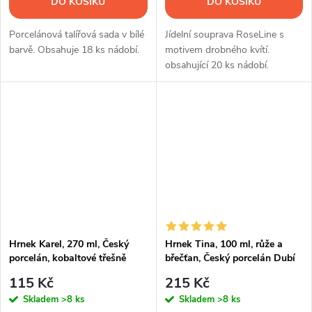
DO KOŠÍKU
DO KOŠÍKU
Porcelánová talířová sada v bílé
Jídelní souprava RoseLine s
barvě. Obsahuje 18 ks nádobí.
motivem drobného kvítí.
obsahující 20 ks nádobí.
Hrnek Karel, 270 ml, Český
Hrnek Tina, 100 ml, růže a
porcelán, kobaltové třešně
břečťan, Český porcelán Dubí
115 Kč
215 Kč
Skladem
>8 ks
Skladem
>8 ks