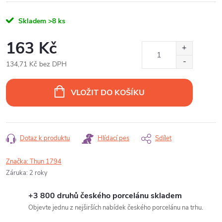
Skladem
>8 ks
163 Kč
134,71 Kč bez DPH
Měrná
cena:
VLOŽIT DO KOŠÍKU
Dotaz k produktu
Hlídací pes
Sdílet
Značka:
Thun 1794
Záruka
:
2 roky
+3 800 druhů českého porcelánu skladem
Objevte jednu z nejširších nabídek českého porcelánu na trhu.