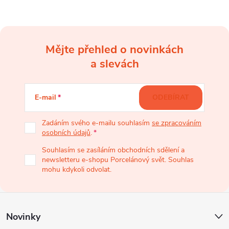
Mějte přehled o novinkách
Z
a slevách
á
E-mail
ODEBÍRAT
p
Zadáním svého e-mailu souhlasím
se zpracováním
osobních údajů
.
a
Souhlasím se zasíláním obchodních sdělení a
newsletteru e-shopu Porcelánový svět. Souhlas
t
mohu kdykoli odvolat.
í
Novinky