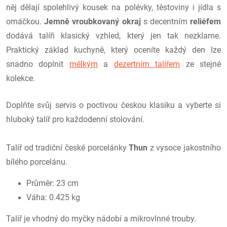
něj dělají spolehlivý kousek na polévky, těstoviny i jídla s
omáčkou.
Jemně vroubkovaný okraj
s decentním
reliéfem
dodává talíři klasický vzhled, který jen tak nezklame.
Praktický základ kuchyně, který oceníte každý den lze
snadno doplnit
mělkým
a
dezertním talířem
ze stejné
kolekce.
Doplňte svůj servis o poctivou českou klasiku a vyberte si
hluboký talíř pro každodenní stolování.
Talíř od tradiční české porcelánky
Thun
z vysoce jakostního
bílého porcelánu.
Průměr: 23 cm
Váha: 0.425 kg
Talíř je vhodný do myčky nádobí a mikrovlnné trouby.