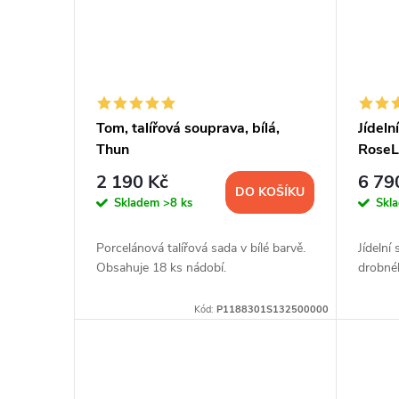
Tom, talířová souprava, bílá,
Jídeln
Thun
RoseLi
2 190 Kč
6 79
DO KOŠÍKU
Skladem
>8 ks
Skl
Porcelánová talířová sada v bílé barvě.
Jídeln
Obsahuje 18 ks nádobí.
drobnéh
Kód:
P1188301S132500000