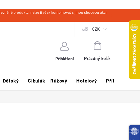
evněné produkty, nelze ji však kombinovat s jinou slevovou akcí
 zboží
Obchodní podmínky
Ochrana osobních údajů
CZK
Kariéra
NÁKUPNÍ
KOŠÍK
Prázdný košík
Přihlášení
Dětský
Cibulák
Růžový
Hotelový
Příbory
Sklo