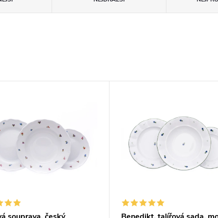
vá souprava, český
Benedikt, talířová sada, m