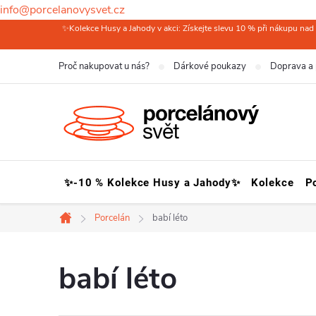
info@porcelanovysvet.cz
Přejít
✨Kolekce Husy a Jahody v akci: Získejte slevu 10 % při nákupu nad 
na
Proč nakupovat u nás?
Dárkové poukazy
Doprava a 
obsah
✨-10 % Kolekce Husy a Jahody✨
Kolekce
P
Porcelán
babí léto
Domů
babí léto