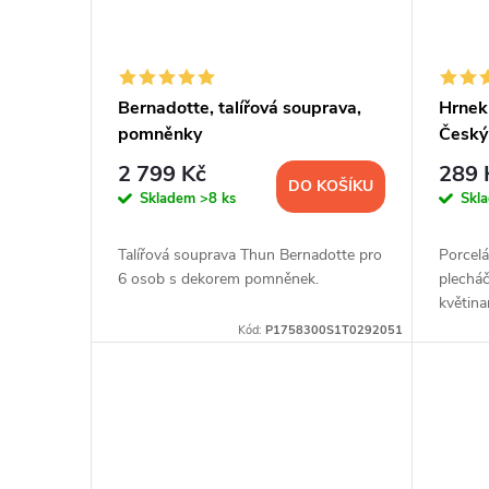
Bernadotte, talířová souprava,
Hrnek 
pomněnky
Český
2 799 Kč
289 
DO KOŠÍKU
Skladem
>8 ks
Skl
Talířová souprava Thun Bernadotte pro
Porcelá
6 osob s dekorem pomněnek.
plecháč
květin
Kód:
P1758300S1T0292051