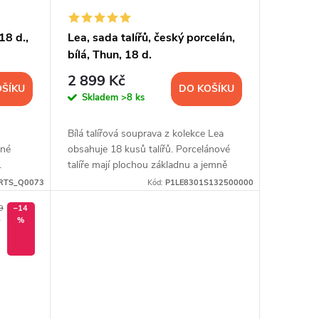
18 d.,
Lea, sada talířů, český porcelán,
bílá, Thun, 18 d.
2 899 Kč
OŠÍKU
DO KOŠÍKU
Skladem
>8 ks
Bílá talířová souprava z kolekce Lea
ené
obsahuje 18 kusů talířů. Porcelánové
.
talíře mají plochou základnu a jemně
vroubkované okraje.
RTS_Q0073
Kód:
P1LE8301S132500000
9
–14
č
%