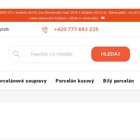
600 Kč s kódem JAHU (na Slovensko nad 25 € s kódem JAHU1). Sleva platí i na již zl
nebo slevovým kódem. Užijte si stolování...🍽️
+420 777 683 225
platba ČR
Doprava a platba Slovensko a svět
Reklamace a vrácení
HLEDAT
orcelánové soupravy
Porcelán kusový
Bílý porcelán