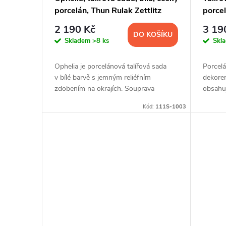
porcelán, Thun Rulak Zettlitz
porcel
r
u
G. Be
2 190 Kč
3 19
DO KOŠÍKU
o
k
Skladem
>8 ks
Skl
d
t
Ophelia je porcelánová talířová sada
Porcelá
v bílé barvě s jemným reliéfním
dekore
u
zdobením na okrajích. Souprava
obsahuj
ů
obsahuje 18 ks talířů.
Kód:
111S-1003
k
t
ů