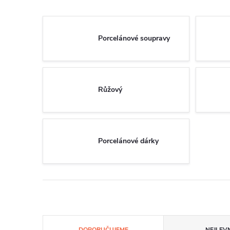
Porcelánové soupravy
Růžový
Porcelánové dárky
Ř
DOPORUČUJEME
NEJLEVN