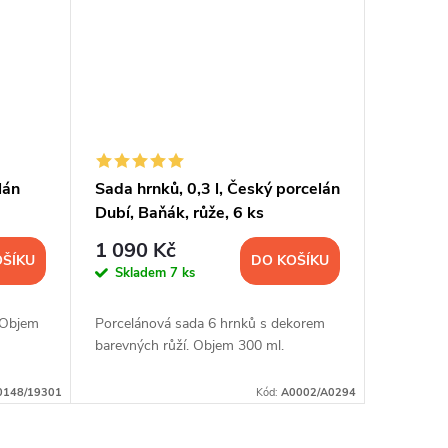
lán
Sada hrnků, 0,3 l, Český porcelán
Dubí, Baňák, růže, 6 ks
1 090 Kč
OŠÍKU
DO KOŠÍKU
Skladem
7 ks
 Objem
Porcelánová sada 6 hrnků s dekorem
barevných růží. Objem 300 ml.
0148/19301
Kód:
A0002/A0294