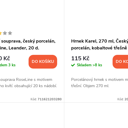
í souprava, český porcelán,
Hrnek Karel, 270 ml, Česk
ne, Leander, 20 d.
porcelán, kobaltové třešně
0 Kč
115 Kč
DO KOŠÍKU
DO K
adem
3 ks
Skladem
>8 ks
í souprava RoseLine s motivem
Porcelánový hrnek s motivem 
o kvítí. obsahující 20 ks nádobí.
třešní. Objem 270 ml.
Kód:
711621203280
Kód:
2