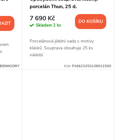
porcelán Thun, 25 d.
7 690 Kč
DO KOŠÍKU
AZIT
Skladem
2 ks
Porcelánová jídelní sada s motivy
korem
klásků. Souprava obsahuje 25 ks
s
nádobí.
SBENMODRY
Kód:
P1662325S138021500