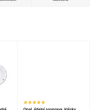
odré
Opal, jídelní souprava, klásky,