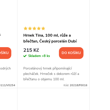
ý
Hrnek Tina, 100 ml, růže a
břečťan, Český porcelán Dubí
215 Kč
OŠÍKU
DO KOŠÍKU
Skladem
>8 ks
modrých
Porcelánový hrnek připomínající
plecháček. Hrneček s dekorem růží a
břečťanu o objemu 100 ml.
0111/V0254
Kód:
20218/F0016