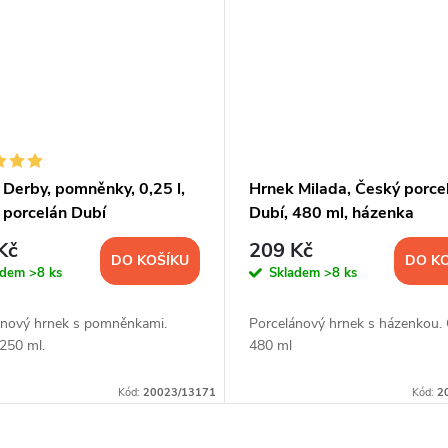
 Derby, pomněnky, 0,25 l,
Hrnek Milada, Český porce
 porcelán Dubí
Dubí, 480 ml, házenka
Kč
209 Kč
DO KOŠÍKU
DO K
adem
>8 ks
Skladem
>8 ks
ánový hrnek s pomněnkami.
Porcelánový hrnek s házenkou.
250 ml.
480 ml
Kód:
20023/13171
Kód:
2