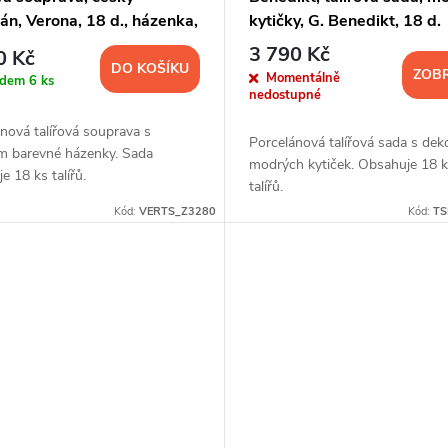
án, Verona, 18 d., házenka,
kytičky, G. Benedikt, 18 d.
nedikt
3 790 Kč
0 Kč
DO KOŠÍKU
ZOBR
Momentálně
adem
6 ks
nedostupné
nová talířová souprava s
Porcelánová talířová sada s de
m barevné házenky. Sada
modrých kytiček. Obsahuje 18 k
e 18 ks talířů.
talířů.
Kód:
VERTS_Z3280
Kód:
T