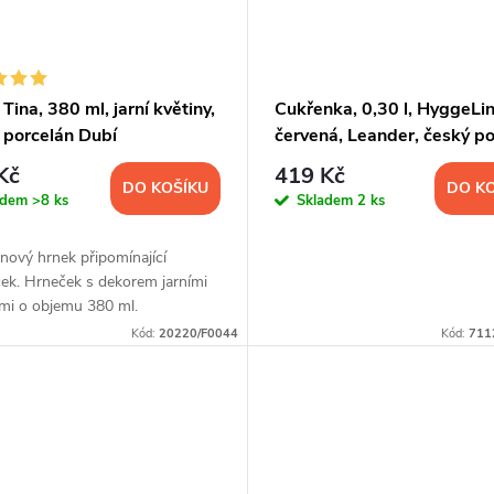
Tina, 380 ml, jarní květiny,
Cukřenka, 0,30 l, HyggeLin
 porcelán Dubí
červená, Leander, český po
Kč
419 Kč
DO KOŠÍKU
DO K
adem
>8 ks
Skladem
2 ks
nový hrnek připomínající
ek. Hrneček s dekorem jarními
ami o objemu 380 ml.
Kód:
20220/F0044
Kód:
711