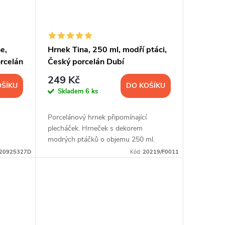
e,
Hrnek Tina, 250 ml, modří ptáci,
rcelán
Český porcelán Dubí
249 Kč
OŠÍKU
DO KOŠÍKU
Skladem
6 ks
Porcelánový hrnek připomínající
plecháček. Hrneček s dekorem
modrých ptáčků o objemu 250 ml.
20925327D
Kód:
20219/F0011