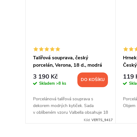
Talířová souprava, český
Hrnek
porcelán, Verona, 18 d., modrá
Český
valbella, G. Benedikt
3 190 Kč
119 
DO KOŠÍKU
Skladem
>8 ks
Skl
Porcelánová talířová souprava s
Porcel
dekorem modrých kytiček. Sada
Objem 
v oblíbeném vzoru Valbella obsahuje 18
ks nádobí.
Kód:
VERTS_9417