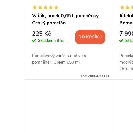
Vařák, hrnek 0,65 l, pomněnky,
Jídeln
Český porcelán
Bernad
Thun 
225 Kč
7 99
DO KOŠÍKU
Skladem
>8 ks
Skl
Porcelánový vařák s motivem
Porcelá
pomněnek. Objem 650 ml.
modrýc
25 ks n
Kód:
20064/13171