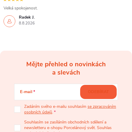
Velká spokojenost.
Radek J.
8.8.2026
Mějte přehled o novinkách
Z
a slevách
á
E-mail
ODEBÍRAT
p
Zadáním svého e-mailu souhlasím
se zpracováním
osobních údajů
.
a
Souhlasím se zasíláním obchodních sdělení a
newsletteru e-shopu Porcelánový svět. Souhlas