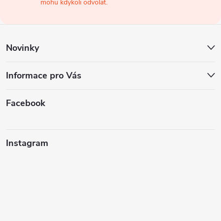
t
mohu kdykoli odvolat.
í
Novinky
Informace pro Vás
Facebook
Instagram