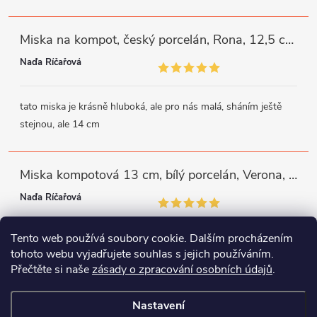
Miska na kompot, český porcelán, Rona, 12,5 cm, bílý, G. Benedikt
Naďa Říčařová
tato miska je krásně hluboká, ale pro nás malá, sháním ještě
stejnou, ale 14 cm
Miska kompotová 13 cm, bílý porcelán, Verona, G. Benedikt
Naďa Říčařová
Tento web používá soubory cookie. Dalším procházením
miska je trochu mělká, ale využiji
tohoto webu vyjadřujete souhlas s jejich používáním.
Přečtěte si naše
zásady o zpracování osobních údajů
.
Instagram
Facebook
WhatsApp
Nastavení