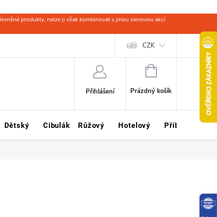
evněné produkty, nelze ji však kombinovat s jinou slevovou akcí
 zboží
Obchodní podmínky
Ochrana osobních údajů
CZK
Kariéra
NÁKUPNÍ
KOŠÍK
Prázdný košík
Přihlášení
Dětský
Cibulák
Růžový
Hotelový
Příbory
Sklo