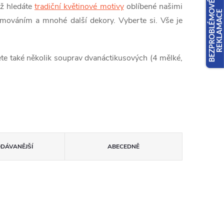
už hledáte
tradiční květinové motivy
oblíbené našimi
emováním a mnohé další dekory. Vyberte si. Vše je
ete také několik souprav dvanáctikusových (4 mělké,
ODÁVANĚJŠÍ
ABECEDNĚ