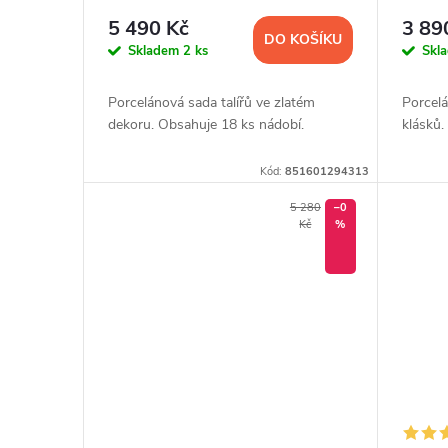
5 490 Kč
3 89
DO KOŠÍKU
Skladem
2 ks
Skl
Porcelánová sada talířů ve zlatém
Porcelá
dekoru. Obsahuje 18 ks nádobí.
klásků.
Kód:
851601294313
5 280
–0
Kč
%