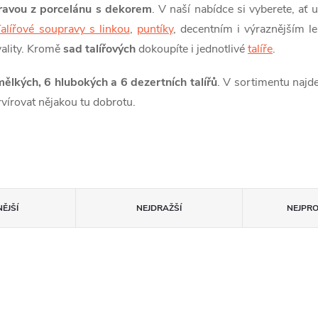
pravou z porcelánu s dekorem
. V naší nabídce si vyberete, ať 
alířové soupravy s linkou
,
puntíky
, decentním i výraznějším l
ality. Kromě
sad talířových
dokoupíte i jednotlivé
talíře
.
mělkých, 6 hlubokých a 6 dezertních talířů
. V sortimentu najd
rvírovat nějakou tu dobrotu.
ĚJŠÍ
NEJDRAŽŠÍ
NEJPR