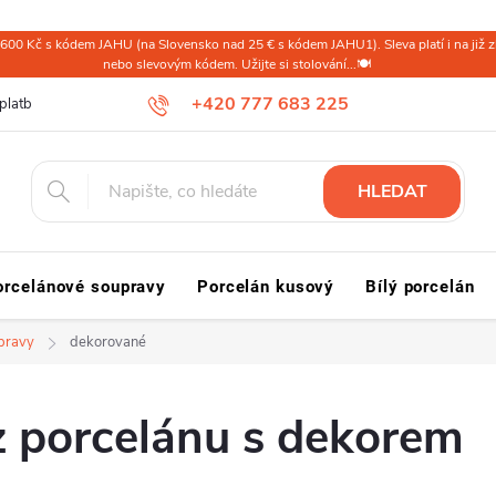
600 Kč s kódem JAHU (na Slovensko nad 25 € s kódem JAHU1). Sleva platí i na již zl
nebo slevovým kódem. Užijte si stolování...🍽️
+420 777 683 225
platba ČR
Doprava a platba Slovensko a svět
Reklamace a vrácení
HLEDAT
orcelánové soupravy
Porcelán kusový
Bílý porcelán
upravy
dekorované
z porcelánu s dekorem