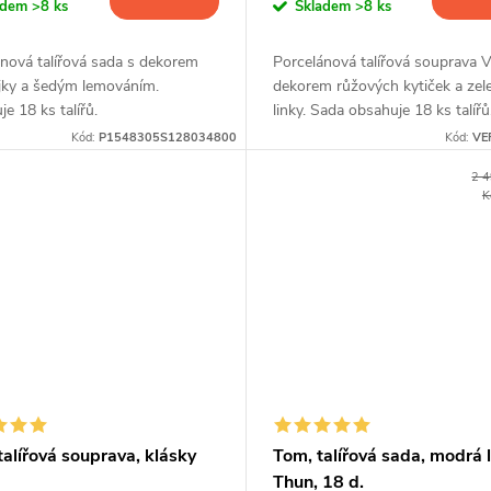
adem
>8 ks
Skladem
>8 ks
nová talířová sada s dekorem
Porcelánová talířová souprava 
ajky a šedým lemováním.
dekorem růžových kytiček a zel
e 18 ks talířů.
linky. Sada obsahuje 18 ks talířů
Kód:
P1548305S128034800
Kód:
VE
2 
K
talířová souprava, klásky
Tom, talířová sada, modrá l
Thun, 18 d.