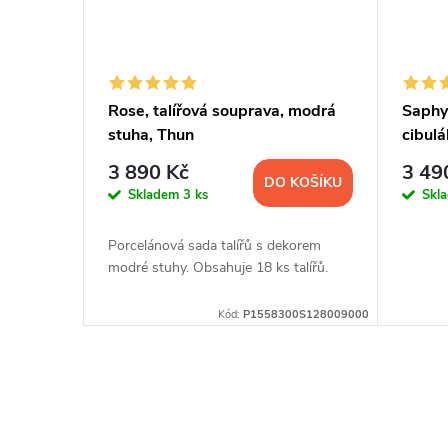
Rose, talířová souprava, modrá
Saphyr
stuha, Thun
cibul
3 890 Kč
3 49
DO KOŠÍKU
Skladem
3 ks
Skl
Porcelánová sada talířů s dekorem
modré stuhy. Obsahuje 18 ks talířů.
Kód:
P1558300S128009000
O
v