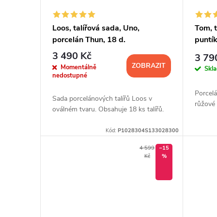
Loos, talířová sada, Uno,
Tom, t
porcelán Thun, 18 d.
puntík
Thun, 
3 490 Kč
3 79
ZOBRAZIT
Momentálně
Skl
nedostupné
Porcelá
Sada porcelánových talířů Loos v
růžové 
oválném tvaru. Obsahuje 18 ks talířů.
Kód:
P1028304S133028300
4 599
–15
Kč
%