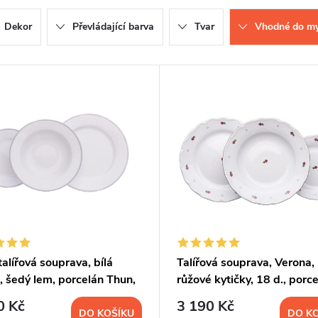
Dekor
Převládající barva
Tvar
Vhodné do my
talířová souprava, bílá
Talířová souprava, Verona,
, šedý lem, porcelán Thun,
růžové kytičky, 18 d., porce
Benedikt
0 Kč
3 190 Kč
DO KOŠÍKU
DO K