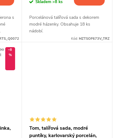
Skladem
>8 ks
Verona s
Porcelánová talířová sada s dekorem
ené
modré házenky. Obsahuje 18 ks
.
nádobí.
RTS_Q0072
Kód:
MZTSOF673V_TRZ
490
–8
č
%
inka,
Tom, talířová sada, modré
puntíky, karlovarský porcelán,