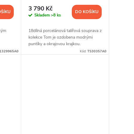
Thun, 18 d.
3 790 Kč
OŠÍKU
DO KOŠÍKU
Skladem
>8 ks
nkým
18dílná porcelánová talířová souprava z
kolekce Tom je ozdobena modrými
puntíky a okrajovou krajkou.
1329965A0
Kód:
TS30357A0