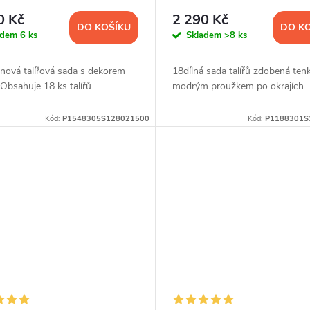
0 Kč
2 290 Kč
DO KOŠÍKU
DO K
adem
6 ks
Skladem
>8 ks
nová talířová sada s dekorem
18dílná sada talířů zdobená te
 Obsahuje 18 ks talířů.
modrým proužkem po okrajích
Kód:
P1548305S128021500
Kód:
P1188301S