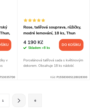
rský
Rose, talířová souprava, růžičky,
 Thun,
modré lemování, 18 ks, Thun
4 190 Kč
OŠÍKU
DO KOŠÍKU
Skladem
>8 ks
íky v
Porcelánová talířová sada s květinovým
ks
dekorem. Obsahuje 18 ks nádobí.
TS30357D0
Kód:
P1558300S128028300
1
6