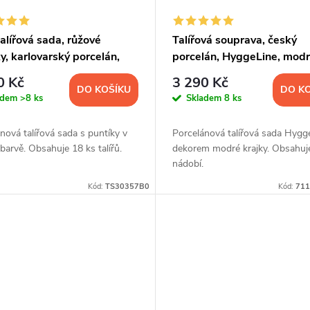
alířová sada, růžové
Talířová souprava, český
y, karlovarský porcelán,
porcelán, HyggeLine, modr
18 d.
Leander, 12 d.
0 Kč
3 290 Kč
DO KOŠÍKU
DO K
adem
>8 ks
Skladem
8 ks
nová talířová sada s puntíky v
Porcelánová talířová sada Hygg
barvě. Obsahuje 18 ks talířů.
dekorem modré krajky. Obsahuj
nádobí.
Kód:
TS30357B0
Kód:
711