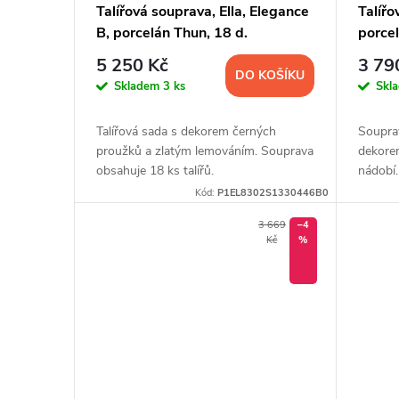
Talířová souprava, Ella, Elegance
Talířo
B, porcelán Thun, 18 d.
porce
5 250 Kč
3 79
DO KOŠÍKU
Skladem
3 ks
Skl
Talířová sada s dekorem černých
Souprav
proužků a zlatým lemováním. Souprava
dekorem
obsahuje 18 ks talířů.
nádobí.
Kód:
P1EL8302S1330446B0
3 669
–4
Kč
%