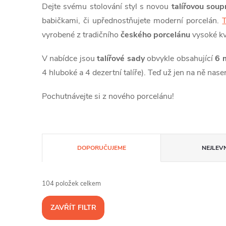
Dejte svému stolování styl s novou
talířovou sou
babičkami, či upřednostňujete moderní porcelán.
T
vyrobené z tradičního
českého porcelánu
vysoké kv
V nabídce jsou
talířové sady
obvykle obsahující
6 
4 hluboké a 4 dezertní talíře). Teď už jen na ně nase
Pochutnávejte si z nového porcelánu!
Ř
DOPORUČUJEME
NEJLEVN
a
104
položek celkem
z
ZAVŘÍT FILTR
e