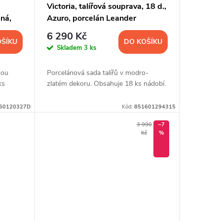
Victoria, talířová souprava, 18 d.,
ná,
Azuro, porcelán Leander
6 290 Kč
OŠÍKU
DO KOŠÍKU
Skladem
3 ks
nou
Porcelánová sada talířů v modro-
ks
zlatém dekoru. Obsahuje 18 ks nádobí.
60120327D
Kód:
851601294315
3 990
–7
Kč
%