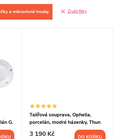
čky a mikrovlnné trouby
Zrušit filtry
Talířová souprava, Ophelia,
lán G.
porcelán, modré házenky, Thun
R. Z., 18 d.
3 190 Kč
OŠÍKU
DO KOŠÍKU