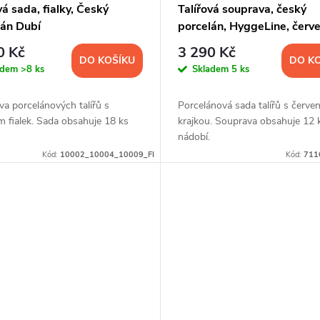
vá sada, fialky, Český
Talířová souprava, český
lán Dubí
porcelán, HyggeLine, červe
Leander, 12 d.
0 Kč
3 290 Kč
DO KOŠÍKU
DO K
adem
>8 ks
Skladem
5 ks
a porcelánových talířů s
Porcelánová sada talířů s červe
 fialek. Sada obsahuje 18 ks
krajkou. Souprava obsahuje 12 
nádobí.
Kód:
10002_10004_10009_FI
Kód:
711