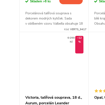
o
Skladem
>8 ks
Skl
ů
d
Porcelánová talířová souprava s
Porcelá
dekorem modrých kytiček. Sada
bílé kr
u
v oblíbeném vzoru Valbella obsahuje 18
Obsahuj
ks nádobí.
Kód:
VERTS_9417
k
6 290
–12
Kč
%
t
ů
Victoria, talířová souprava, 18 d.,
Opal, 
Aurum, porcelán Leander