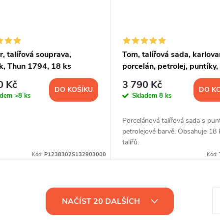
, talířová souprava,
Tom, talířová sada, karlova
ák, Thun 1794, 18 ks
porcelán, petrolej, puntíky,
18 d.
0 Kč
3 790 Kč
DO KOŠÍKU
DO K
adem
>8 ks
Skladem
8 ks
Porcelánová talířová sada s punt
petrolejové barvě. Obsahuje 18 
talířů.
Kód:
P1238302S132903000
Kód:
S
NAČÍST 20 DALŠÍCH
t