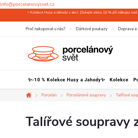
info@porcelanovysvet.cz
Přejít
✨Kolekce Husy a Jahody v akci: Získejte slevu 10 % při nákupu nad 
na
Proč nakupovat u nás?
Dárkové poukazy
Doprava a 
obsah
✨-10 % Kolekce Husy a Jahody✨
Kolekce
P
Porcelán
Porcelánové soupravy
Talířové so
Domů
Talířové soupravy 