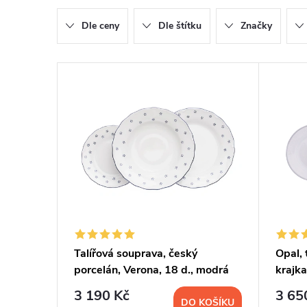
n
Dle ceny
Dle štítku
Značky
í
V
p
ý
r
p
o
i
d
s
u
p
Talířová souprava, český
Opal, 
k
porcelán, Verona, 18 d., modrá
krajka
r
valbella, G. Benedikt
18 d.
t
3 190 Kč
3 65
DO KOŠÍKU