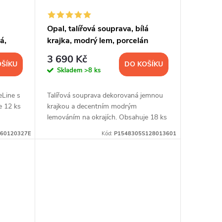
Opal, talířová souprava, bílá
á,
krajka, modrý lem, porcelán
Thun, 18 d.
3 690 Kč
OŠÍKU
DO KOŠÍKU
Skladem
>8 ks
eLine s
Talířová souprava dekorovaná jemnou
e 12 ks
krajkou a decentním modrým
lemováním na okrajích. Obsahuje 18 ks
talířů.
60120327E
Kód:
P1548305S128013601