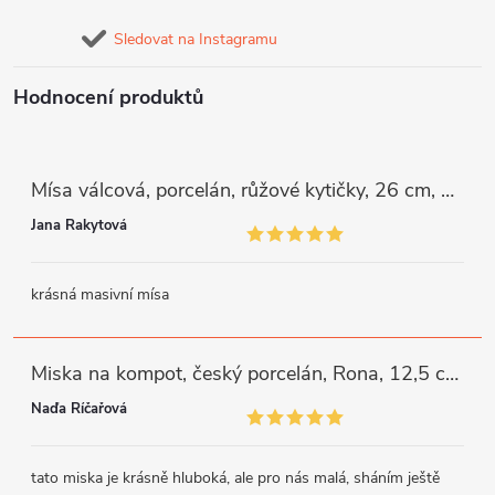
Sledovat na Instagramu
Hodnocení produktů
Mísa válcová, porcelán, růžové kytičky, 26 cm, G. Benedikt
Jana Rakytová
krásná masivní mísa
Miska na kompot, český porcelán, Rona, 12,5 cm, bílý, G. Benedikt
Naďa Říčařová
tato miska je krásně hluboká, ale pro nás malá, sháním ještě