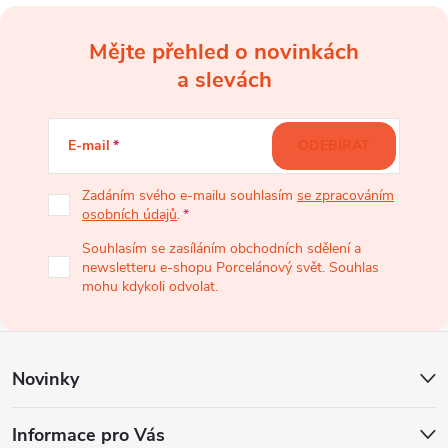
Mějte přehled o novinkách
Z
a slevách
á
E-mail
ODEBÍRAT
p
Zadáním svého e-mailu souhlasím
se zpracováním
osobních údajů
.
a
Souhlasím se zasíláním obchodních sdělení a
newsletteru e-shopu Porcelánový svět. Souhlas
t
mohu kdykoli odvolat.
í
Novinky
Informace pro Vás