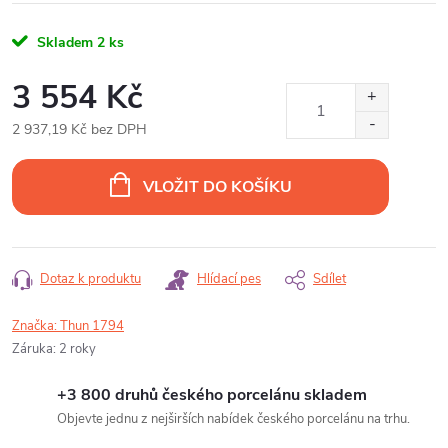
Skladem
2 ks
3 554 Kč
2 937,19 Kč bez DPH
Měrná
cena:
VLOŽIT DO KOŠÍKU
Dotaz k produktu
Hlídací pes
Sdílet
Značka:
Thun 1794
Záruka
:
2 roky
+3 800 druhů českého porcelánu skladem
Objevte jednu z nejširších nabídek českého porcelánu na trhu.