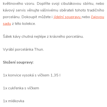
květinového vzoru. Doplňte svoji cibulákovou sbírku, nebo
kávový servis věnujte vášnivému sběrateli tohoto tradičního
porcelánu. Dokoupit můžete i
jídelní soupravu
nebo
čajovou
sadu
z této kolekce.
Šálek kávy chutná nejlépe z krásného porcelánu.
Vyrábí porcelánka Thun.
Složení soupravy:
1x konvice vysoká s víčkem 1,35 l
1x cukřenka s víčkem
1x mlékovka