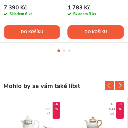
7 d.
7 390 Kč
1 783 Kč
Skladem
6 ks
Skladem
3 ks
DO KOŠÍKU
DO KOŠÍKU
3
–6
6
–8
090
%
544
%
Kč
Kč