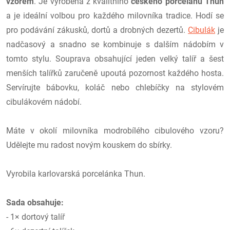
vzorem
. Je vyrobena z kvalitního
českého porcelánu Thun
a je ideální volbou pro každého milovníka tradice. Hodí se
pro podávání zákusků, dortů a drobných dezertů.
Cibulák
je
nadčasový a snadno se kombinuje s dalším nádobím v
tomto stylu. Souprava obsahující jeden velký talíř a šest
menších talířků zaručeně upoutá pozornost každého hosta.
Servírujte bábovku, koláč nebo chlebíčky na stylovém
cibulákovém nádobí.
Máte v okolí milovníka modrobílého cibulového vzoru?
Udělejte mu radost novým kouskem do sbírky.
Vyrobila karlovarská porcelánka Thun.
Sada obsahuje:
- 1× dortový talíř