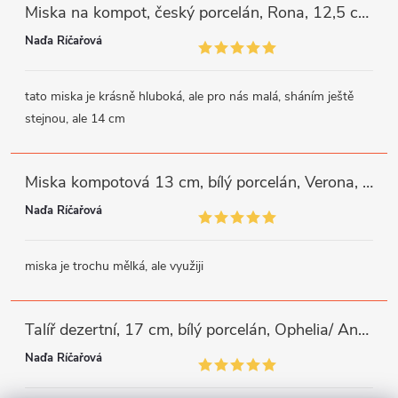
Miska na kompot, český porcelán, Rona, 12,5 cm, bílý, G. Benedikt
Naďa Říčařová
tato miska je krásně hluboká, ale pro nás malá, sháním ještě
stejnou, ale 14 cm
Miska kompotová 13 cm, bílý porcelán, Verona, G. Benedikt
Naďa Říčařová
miska je trochu mělká, ale využiji
Talíř dezertní, 17 cm, bílý porcelán, Ophelia/ Angelina, Thun Rulak Zettlitz
Naďa Říčařová