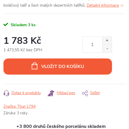
koláčový talíř a šest malých dezertních talířků.
Detailní informace
Skladem
3 ks
1 783 Kč
1 473,55 Kč bez DPH
Měrná
cena:
VLOŽIT DO KOŠÍKU
Dotaz k produktu
Hlídací pes
Sdílet
Značka:
Thun 1794
Záruka
:
3 roky
+3 800 druhů českého porcelánu skladem