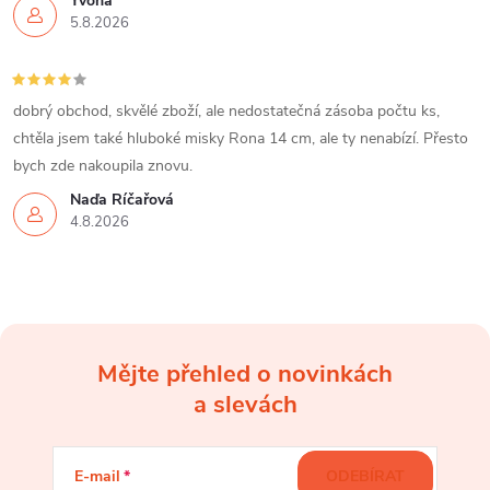
Yvona
5.8.2026
dobrý obchod, skvělé zboží, ale nedostatečná zásoba počtu ks,
chtěla jsem také hluboké misky Rona 14 cm, ale ty nenabízí. Přesto
bych zde nakoupila znovu.
Naďa Říčařová
4.8.2026
Mějte přehled o novinkách
Z
a slevách
á
E-mail
ODEBÍRAT