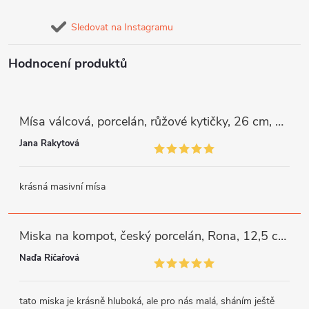
Sledovat na Instagramu
Hodnocení produktů
Mísa válcová, porcelán, růžové kytičky, 26 cm, G. Benedikt
Jana Rakytová
krásná masivní mísa
Miska na kompot, český porcelán, Rona, 12,5 cm, bílý, G. Benedikt
Naďa Říčařová
tato miska je krásně hluboká, ale pro nás malá, sháním ještě