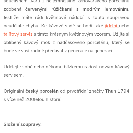
současném tvaru z nejjemnějšího karlovarského porcelánu
zdobená
červenými růžičkami s modrým lemováním
.
Jestliže máte rádi květinové nádobí, s touto soupravou
neuděláte chybu. Ke kávové sadě se hodí také
jídelní
nebo
talířový servis
s tímto krásným květinovým vzorem. Užijte si
oblíbený kávový mok z nadčasového porcelánu, který se
bude ve vaší rodině předávat z generace na generaci.
Udělejte sobě nebo někomu blízkému radost novým kávový
servisem.
Originální
český porcelán
od prvotřídní značky
Thun
1794
s více než 200letou historií.
Složení soupravy: