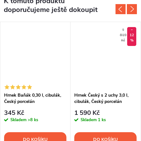
K tomuto produktu
doporučujeme ještě dokoupit
1
–
819
12
Kč
%
Hrnek Baňák 0,30 l, cibulák,
Hrnek Český s 2 uchy 3,0 l,
Český porcelán
cibulák, Český porcelán
345 Kč
1 590 Kč
Skladem
>8 ks
Skladem
1 ks
DO KOŠÍKU
DO KOŠÍKU