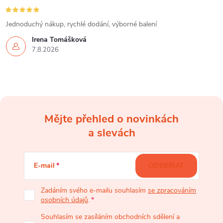
Jednoduchý nákup, rychlé dodání, výborné balení
Irena Tomášková
7.8.2026
Mějte přehled o novinkách
Z
a slevách
á
E-mail
ODEBÍRAT
p
Zadáním svého e-mailu souhlasím
se zpracováním
osobních údajů
.
a
Souhlasím se zasíláním obchodních sdělení a