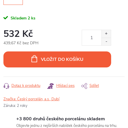
Skladem
2 ks
532 Kč
439,67 Kč bez DPH
Měrná
cena:
VLOŽIT DO KOŠÍKU
Dotaz k produktu
Hlídací pes
Sdílet
Značka:
Český porcelán, a.s., Dubí
Záruka
:
2 roky
+3 800 druhů českého porcelánu skladem
Objevte jednu z nejširších nabídek českého porcelánu na trhu.