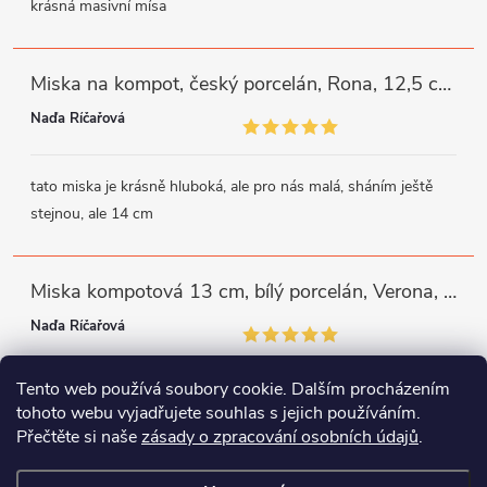
krásná masivní mísa
Miska na kompot, český porcelán, Rona, 12,5 cm, bílý, G. Benedikt
Naďa Říčařová
tato miska je krásně hluboká, ale pro nás malá, sháním ještě
stejnou, ale 14 cm
Miska kompotová 13 cm, bílý porcelán, Verona, G. Benedikt
Naďa Říčařová
Tento web používá soubory cookie. Dalším procházením
miska je trochu mělká, ale využiji
tohoto webu vyjadřujete souhlas s jejich používáním.
Přečtěte si naše
zásady o zpracování osobních údajů
.
Instagram
Facebook
WhatsApp