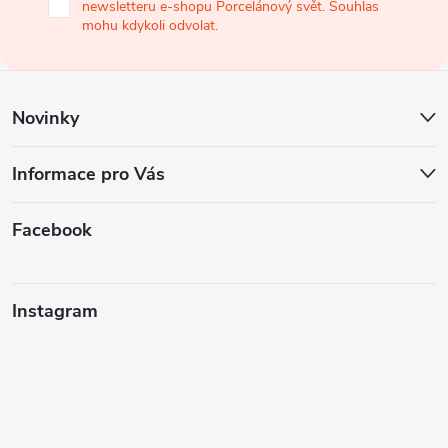
newsletteru e-shopu Porcelánový svět. Souhlas
t
mohu kdykoli odvolat.
í
Novinky
Informace pro Vás
Facebook
Instagram