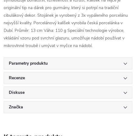
symbolizuje bohatství, vznešenost a vzrůst. Kalíšek na vejce je
originální tip na dárek pro gurmány, který si potrpí na tradiční
cibulákový dekor. Stojánek je vyrobený z 3x vypáleného porcelánu
nejvyšší kvality. Porcelánový kalíšek vyrobila česká porcelánka v
Dubí. Průměr: 13 cm Váha: 110 g Speciální technologie výrobce,
vkládání vzoru pod svrchní glazuru, umožňuje nádobí používat v
mikrovlnné troubě i umývat v myčce na nádobí.
Parametry produktu
Recenze
Diskuse
Značka