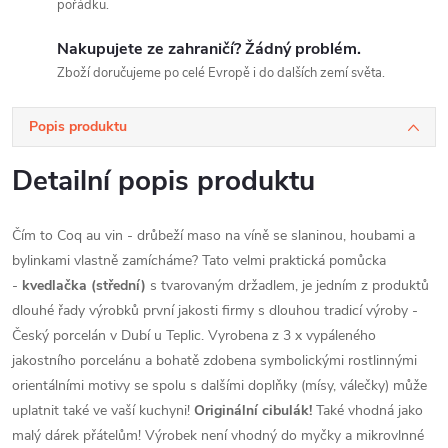
pořádku.
Nakupujete ze zahraničí? Žádný problém.
Zboží doručujeme po celé Evropě i do dalších zemí světa.
Popis produktu
Detailní popis produktu
Čím to Coq au vin - drůbeží maso na víně se slaninou, houbami a
bylinkami vlastně zamícháme? Tato velmi praktická pomůcka
-
kvedlačka (střední)
s tvarovaným držadlem, je j
edním z produktů
dlouhé řady výrobků první jakosti firmy s dlouhou tradicí výroby -
Český porcelán v Dubí u Teplic. Vy
robena z 3 x vypáleného
jakostního porcelánu a bohatě zdobena symbolickými rostlinnými
orientálními motivy se spolu s dalšími doplňky (mísy, válečky) může
uplatnit také ve vaší kuchyni!
Originální cibulák!
Také vhodná jako
malý dárek přátelům!
Výrobek není vhodný do myčky a mikrovlnné