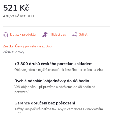
521 Kč
430,58 Kč bez DPH
Měrná
cena:
Dotaz k produktu
Hlídací pes
Sdílet
Značka:
Český porcelán, a.s., Dubí
Záruka
:
2 roky
+3 800 druhů českého porcelánu skladem
Objevte jednu z nejširších nabídek českého porcelánu na trhu.
Rychlé odeslání objednávky do 48 hodin
Vaši objednávku připravíme a odešleme do 48 hodin od
potvrzení.
Garance doručení bez poškození
Každý kus pečlivě balíme tak, aby k vám dorazil v naprostém