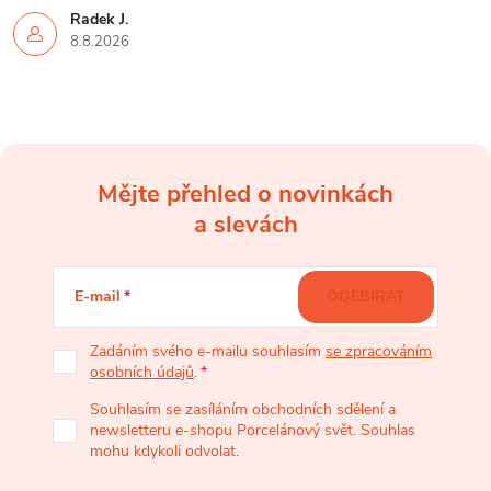
Radek J.
8.8.2026
Mějte přehled o novinkách
Z
a slevách
á
E-mail
ODEBÍRAT
p
Zadáním svého e-mailu souhlasím
se zpracováním
osobních údajů
.
a
Souhlasím se zasíláním obchodních sdělení a
newsletteru e-shopu Porcelánový svět. Souhlas
t
mohu kdykoli odvolat.