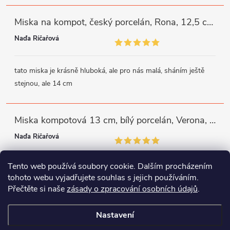
Miska na kompot, český porcelán, Rona, 12,5 cm, bílý, G. Benedikt
Naďa Říčařová
tato miska je krásně hluboká, ale pro nás malá, sháním ještě
stejnou, ale 14 cm
Miska kompotová 13 cm, bílý porcelán, Verona, G. Benedikt
Naďa Říčařová
Tento web používá soubory cookie. Dalším procházením
miska je trochu mělká, ale využiji
tohoto webu vyjadřujete souhlas s jejich používáním.
Přečtěte si naše
zásady o zpracování osobních údajů
.
Instagram
Facebook
WhatsApp
Nastavení