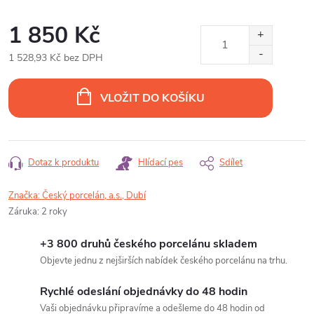
1 850 Kč
1 528,93 Kč bez DPH
Měrná
cena:
VLOŽIT DO KOŠÍKU
Dotaz k produktu
Hlídací pes
Sdílet
Značka:
Český porcelán, a.s., Dubí
Záruka
:
2 roky
+3 800 druhů českého porcelánu skladem
Objevte jednu z nejširších nabídek českého porcelánu na trhu.
Rychlé odeslání objednávky do 48 hodin
Vaši objednávku připravíme a odešleme do 48 hodin od