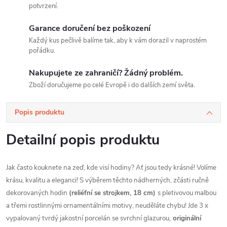
potvrzení.
Garance doručení bez poškození
Každý kus pečlivě balíme tak, aby k vám dorazil v naprostém
pořádku.
Nakupujete ze zahraničí? Žádný problém.
Zboží doručujeme po celé Evropě i do dalších zemí světa.
Popis produktu
Detailní popis produktu
Jak často kouknete na zeď, kde visí hodiny? Ať jsou tedy krásné! Volíme
krásu, kvalitu a eleganci! S v
ýběrem těchto nádherných, zčásti ručně
dekorovaných hodin
(reliéfní se strojkem, 18 cm)
s pletivovou malbou
a třemi rostlinnými ornamentálními motivy, neuděláte chybu! Jde 3 x
vypalovaný tvrdý jakostní porcelán se svrchní glazurou,
originální