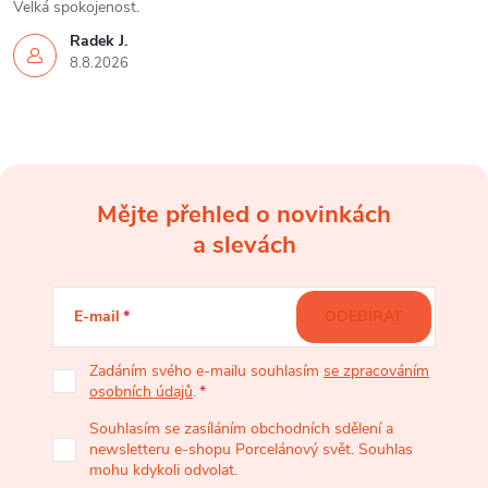
Velká spokojenost.
Radek J.
8.8.2026
Mějte přehled o novinkách
Z
a slevách
á
E-mail
ODEBÍRAT
p
Zadáním svého e-mailu souhlasím
se zpracováním
osobních údajů
.
a
Souhlasím se zasíláním obchodních sdělení a
newsletteru e-shopu Porcelánový svět. Souhlas
t
mohu kdykoli odvolat.