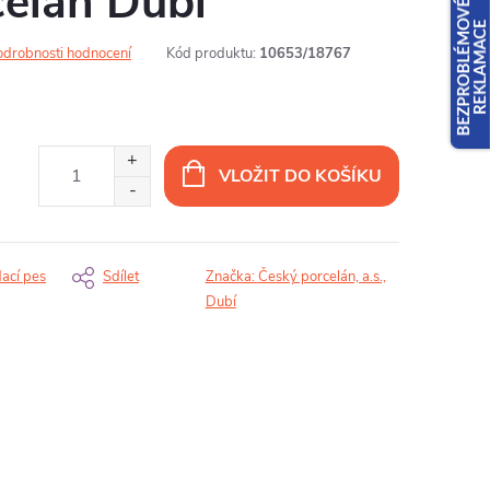
celán Dubí
odrobnosti hodnocení
Kód produktu:
10653/18767
VLOŽIT DO KOŠÍKU
dací pes
Sdílet
Značka:
Český porcelán, a.s.,
Dubí