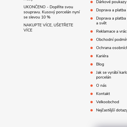
Dárkové poukazy
UKONČENO - Doplňte svou
Doprava a platba
soupravu. Kusový porcelán nyní
se slevou 10 %
Doprava a platba
a svět
NAKUPTE VÍCE, UŠETŘETE
VÍCE
Reklamace a vrác
Obchodní podmí
Ochrana osobníc
Kariéra
Blog
Jak se vyrábí kar
porcelán
O nás
Kontakt
Velkoobchod
Nejčastější dotaz