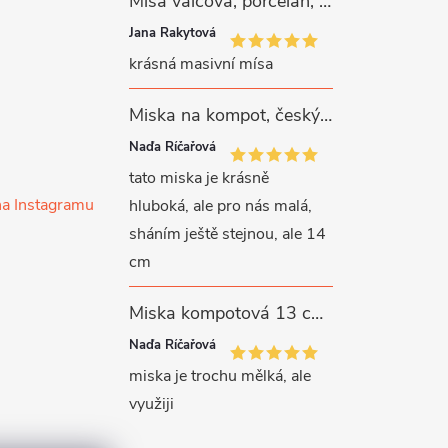
Mísa válcová, porcelán, růžové kytičky, 26 cm, G. Benedikt
Jana Rakytová
krásná masivní mísa
Miska na kompot, český porcelán, Rona, 12,5 cm, bílý, G. Benedikt
Naďa Říčařová
tato miska je krásně
na Instagramu
hluboká, ale pro nás malá,
sháním ještě stejnou, ale 14
cm
Miska kompotová 13 cm, bílý porcelán, Verona, G. Benedikt
Naďa Říčařová
miska je trochu mělká, ale
využiji