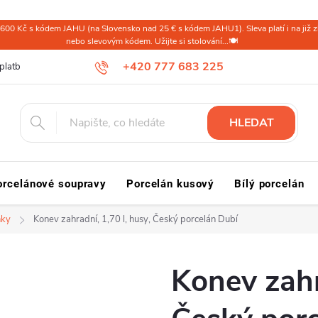
600 Kč s kódem JAHU (na Slovensko nad 25 € s kódem JAHU1). Sleva platí i na již zl
nebo slevovým kódem. Užijte si stolování...🍽️
+420 777 683 225
platba ČR
Doprava a platba Slovensko a svět
Reklamace a vrácení
HLEDAT
orcelánové soupravy
Porcelán kusový
Bílý porcelán
ňky
Konev zahradní, 1,70 l, husy, Český porcelán Dubí
Konev zahr