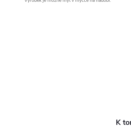
Výrobek je možné mýt v myčce na nádobí.
K to