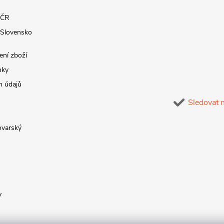
 ČR
 Slovensko
ení zboží
nky
h údajů
Sledovat 
lovarský
y