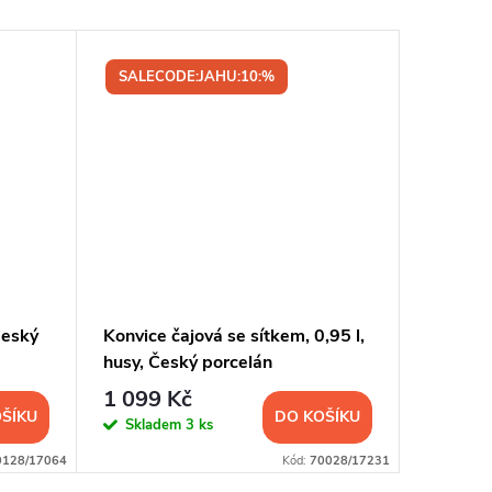
SALECODE:JAHU:10:%
SALEC
Český
Konvice čajová se sítkem, 0,95 l,
Květináč
husy, Český porcelán
Český p
1 099 Kč
549 K
ŠÍKU
DO KOŠÍKU
Skladem
3 ks
Sklad
0128/17064
Kód:
70028/17231