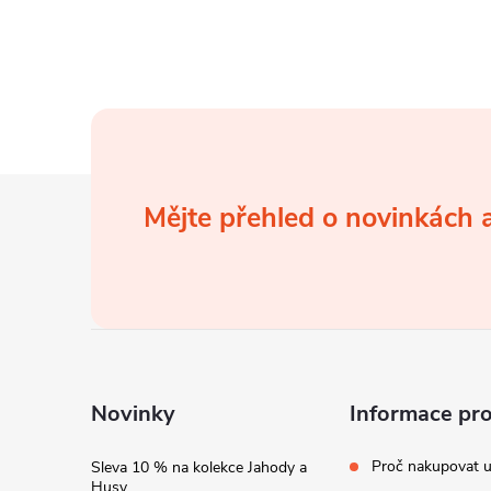
Z
Mějte přehled o novinkách
á
p
a
t
Novinky
Informace pr
í
Proč nakupovat u
Sleva 10 % na kolekce Jahody a
Husy