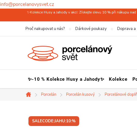
info@porcelanovysvet.cz
Přejít
✨Kolekce Husy a Jahody v akci: Získejte slevu 10 % při nákupu nad 
na
Proč nakupovat u nás?
Dárkové poukazy
Doprava a 
obsah
✨-10 % Kolekce Husy a Jahody✨
Kolekce
P
Porcelán
Porcelán kusový
Porcelánové dopl
Domů
SALECODE:JAHU:10:%