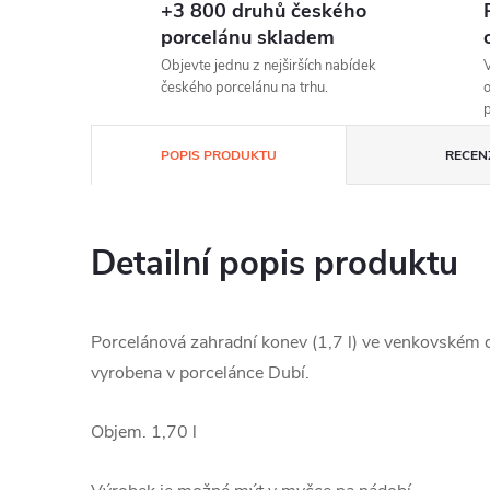
+3 800 druhů českého
porcelánu skladem
Objevte jednu z nejširších nabídek
V
českého porcelánu na trhu.
o
p
POPIS PRODUKTU
RECEN
Detailní popis produktu
Porcelánová zahradní konev (1,7 l) ve venkovském 
vyrobena v porcelánce Dubí.
Objem. 1,70 l