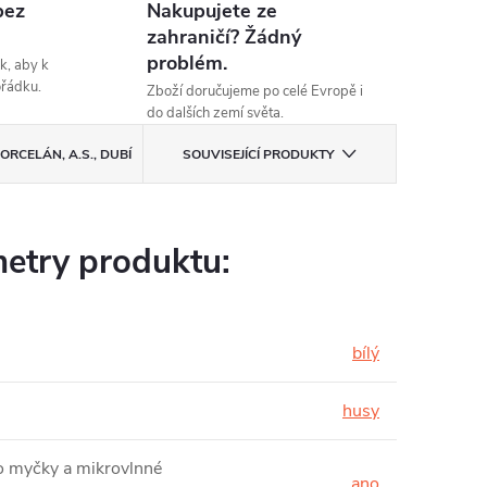
bez
Nakupujete ze
zahraničí? Žádný
problém.
k, aby k
ořádku.
Zboží doručujeme po celé Evropě i
do dalších zemí světa.
ORCELÁN, A.S., DUBÍ
SOUVISEJÍCÍ PRODUKTY
etry produktu:
bílý
husy
 myčky a mikrovlnné
ano