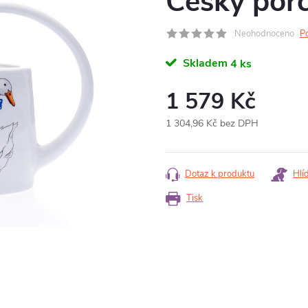
Český por
Neohodnoceno
P
Skladem
4 ks
1 579 Kč
1 304,96 Kč bez DPH
Měrná
cena:
Dotaz k produktu
Hlí
Tisk