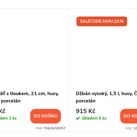
SALECODE:JAHU:10:%
íř s tloukem, 21 cm, husy,
Džbán vysoký, 1,5 l, husy, 
 porcelán
porcelán
Kč
915 Kč
DO KOŠÍKU
DO KO
adem
3 ks
Skladem
6 ks
Kód:
70626/18057
Kód:
1