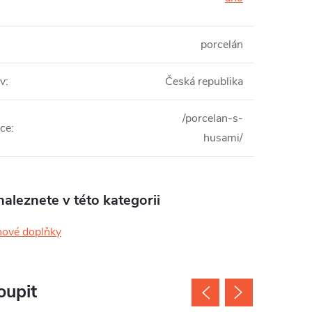
porcelán
v
:
Česká republika
/porcelan-s-
ce
:
husami/
aleznete v této kategorii
nové doplňky
oupit