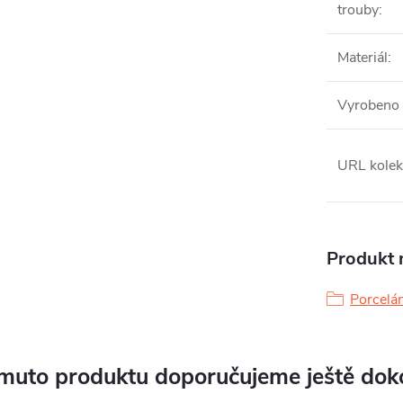
trouby
:
Materiál
:
Vyrobeno 
URL kolek
Produkt n
Porcelá
muto produktu doporučujeme ještě dok