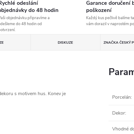
Rychlé odeslání
Garance doručení 
objednávky do 48 hodin
poškození
aši objednávku připravíme a
Každý kus pečlivě balíme ta
dešleme do 48 hodin od
vám dorazil v naprostém p
otvrzení.
ZE
DISKUZE
ZNAČKA
ČESKÝ P
Param
dekoru s motivem hus. Konev je
Porcelán
:
Dekor
:
Vhodné do