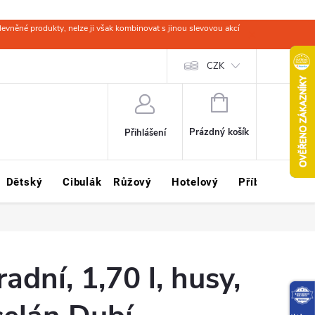
evněné produkty, nelze ji však kombinovat s jinou slevovou akcí
 zboží
Obchodní podmínky
Ochrana osobních údajů
CZK
Kariéra
NÁKUPNÍ
KOŠÍK
Prázdný košík
Přihlášení
Dětský
Cibulák
Růžový
Hotelový
Příbory
Sklo
adní, 1,70 l, husy,