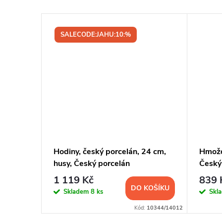
SALECODE:JAHU:10:%
husy,
Hodiny, český porcelán, 24 cm,
Hmožd
husy, Český porcelán
Český
1 119 Kč
839 
KOŠÍKU
DO KOŠÍKU
Skladem
8 ks
Skl
:
10627/19254
Kód:
10344/14012