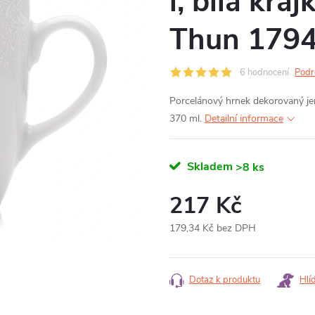
l, bílá kra
Thun 179
6 hodnocení
Podr
Porcelánový hrnek dekorovaný j
370 ml.
Detailní informace
Skladem
>8 ks
217 Kč
179,34 Kč bez DPH
Měrná
cena:
Dotaz k produktu
Hlí