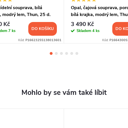
jídelní souprava, bílá
Opal, čajová souprava, por
, modrý lem, Thun, 25 d.
bílá krajka, modrý lem, Thu
d.
0 Kč
3 490 Kč
DO KOŠÍKU
DO KO
adem
7 ks
Skladem
4 ks
Kód:
P1662325S138013601
Kód:
P1664300S