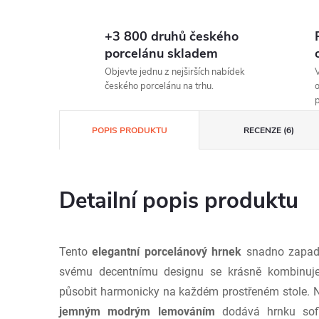
+3 800 druhů českého
porcelánu skladem
Objevte jednu z nejširších nabídek
V
českého porcelánu na trhu.
o
p
POPIS PRODUKTU
RECENZE (6)
Detailní popis produktu
Tento
elegantní porcelánový hrnek
snadno zapadn
svému decentnímu designu se krásně kombinuj
působit harmonicky na každém prostřeném stole.
jemným modrým lemováním
dodává hrnku sofis