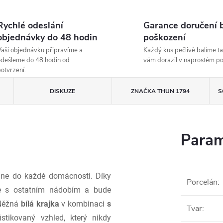
Rychlé odeslání
Garance doručení 
objednávky do 48 hodin
poškození
aši objednávku připravíme a
Každý kus pečlivě balíme ta
dešleme do 48 hodin od
vám dorazil v naprostém p
otvrzení.
DISKUZE
ZNAČKA
THUN 1794
S
Param
e do každé domácnosti. Díky
Porcelán
:
e s ostatním nádobím a bude
 Něžná
bílá krajka
v kombinaci
s
Tvar
:
tikovaný vzhled, který nikdy