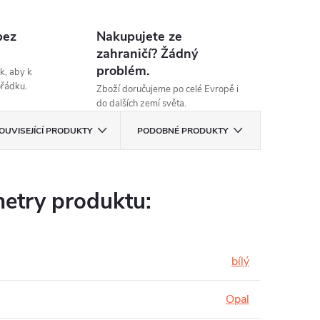
bez
Nakupujete ze
zahraničí? Žádný
problém.
k, aby k
ořádku.
Zboží doručujeme po celé Evropě i
do dalších zemí světa.
OUVISEJÍCÍ PRODUKTY
PODOBNÉ PRODUKTY
etry produktu:
bílý
Opal