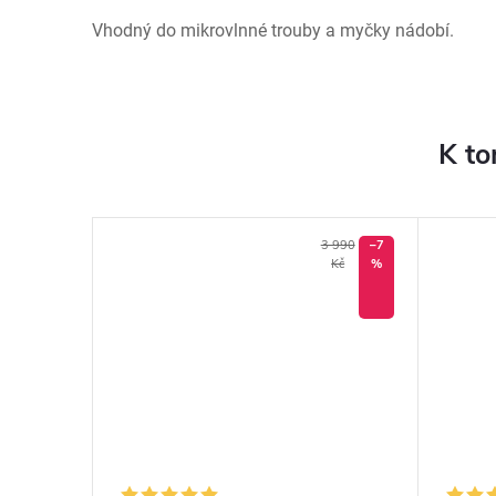
Vhodný do mikrovlnné trouby a myčky nádobí.
K to
3 990
–7
Kč
%