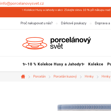
info@porcelanovysvet.cz
Přejít
✨Kolekce Husy a Jahody v akci: Získejte slevu 10 % při nákupu nad 
na
Proč nakupovat u nás?
Dárkové poukazy
Doprava a 
obsah
✨-10 % Kolekce Husy a Jahody✨
Kolekce
P
Porcelán
Porcelán kusový
Hrnky
Hrnky
Domů