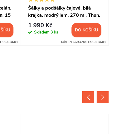
celán,
Šálky a podšálky čajové, bílá
Sada šá
n, 15
krajka, modrý lem, 270 ml, Thun,
bílá kra
6 ks
ks
1 990 Kč
1 790
ŠÍKU
DO KOŠÍKU
Skladem
3 ks
Sklad
158013601
Kód:
P1669320S1K8013601