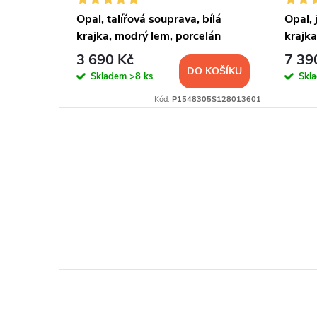
 280 ml,
Opal, talířová souprava, bílá
Opal, 
hun, 6
krajka, modrý lem, porcelán
krajka
Thun, 18 d.
3 690 Kč
7 39
KOŠÍKU
DO KOŠÍKU
Skladem
>8 ks
Skl
9S1D8013601
Kód:
P1548305S128013601