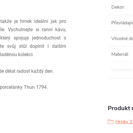
Dekor
:
akže je hrnek ideální jak pro
Převládají
le. Vychutnejte si ranní kávu,
který spojuje jednoduchost s
Vhodné do
e svůj stůl doplnit i dalším
Materiál
:
laděnou kolekci.
Vyrobeno 
e dělat radost každý den.
 porcelánky Thun 1794.
Produkt n
Hrnky 2