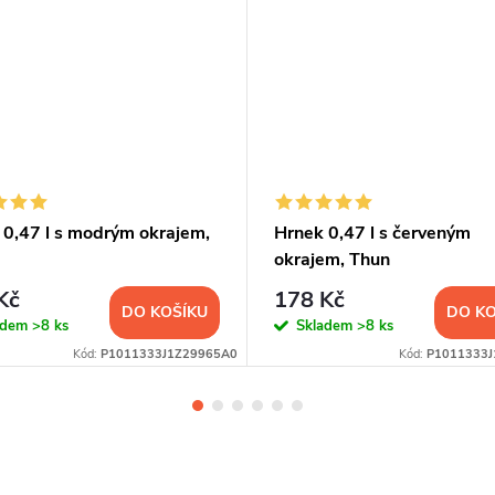
 0,47 l s modrým okrajem,
Hrnek 0,47 l s červeným
okrajem, Thun
Kč
178 Kč
DO KOŠÍKU
DO KO
adem
>8 ks
Skladem
>8 ks
Kód:
P1011333J1Z29965A0
Kód:
P1011333J