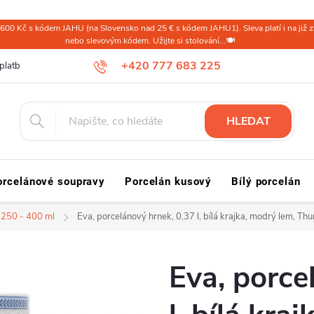
600 Kč s kódem JAHU (na Slovensko nad 25 € s kódem JAHU1). Sleva platí i na již zl
nebo slevovým kódem. Užijte si stolování...🍽️
+420 777 683 225
platba ČR
Doprava a platba Slovensko a svět
Reklamace a vrácení
HLEDAT
orcelánové soupravy
Porcelán kusový
Bílý porcelán
 250 - 400 ml
Eva, porcelánový hrnek, 0,37 l, bílá krajka, modrý lem, Th
Eva, porce