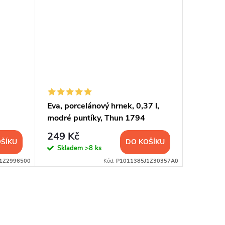
Eva, porcelánový hrnek, 0,37 l,
Eva, por
modré puntíky, Thun 1794
šedá kr
249 Kč
269 K
ŠÍKU
DO KOŠÍKU
Skladem
>8 ks
Sklad
1Z2996500
Kód:
P1011385J1Z30357A0