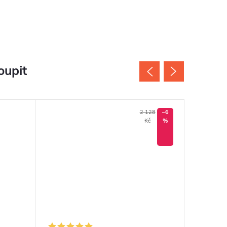
oupit
2 128
–6
Kč
%