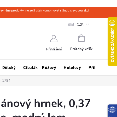
evněné produkty, nelze ji však kombinovat s jinou slevovou akcí
 zboží
Obchodní podmínky
Ochrana osobních údajů
CZK
Kariéra
NÁKUPNÍ
KOŠÍK
Prázdný košík
Přihlášení
Dětský
Cibulák
Růžový
Hotelový
Příbory
Sklo
un 1794
lánový hrnek, 0,37