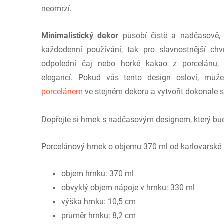
neomrzí.
Minimalistický dekor
působí čistě a nadčasově, t
každodenní používání, tak pro slavnostnější chví
odpolední čaj nebo horké kakao z porcelánu, 
elegancí.
Pokud vás tento design osloví, můžet
porcelánem
ve stejném dekoru a vytvořit dokonale s
Dopřejte si hrnek s nadčasovým designem, který bud
Porcelánový hrnek o objemu 370 ml od karlovarské
objem hrnku: 370 ml
obvyklý objem nápoje v hrnku: 330 ml
výška hrnku: 10,5 cm
průměr hrnku: 8,2 cm