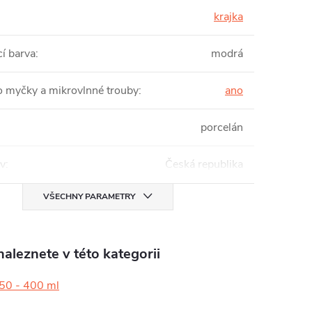
krajka
cí barva
:
modrá
 myčky a mikrovlnné trouby
:
ano
porcelán
v
:
Česká republika
VŠECHNY PARAMETRY
aleznete v této kategorii
50 - 400 ml