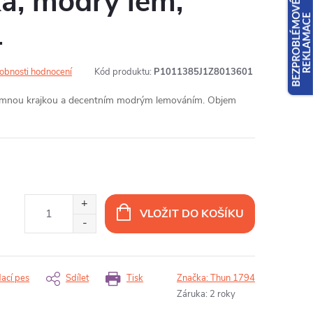
jka, modrý lem,
4
obnosti hodnocení
Kód produktu:
P1011385J1Z8013601
emnou krajkou a decentním modrým lemováním. Objem
VLOŽIT DO KOŠÍKU
dací pes
Sdílet
Tisk
Značka:
Thun 1794
Záruka
:
2 roky