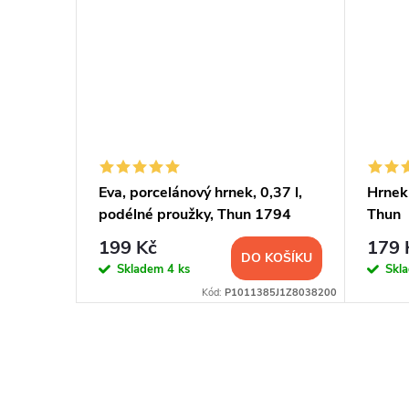
,37 l,
Eva, porcelánový hrnek, 0,37 l,
Hrnek
94
podélné proužky, Thun 1794
Thun
199 Kč
179 
KOŠÍKU
DO KOŠÍKU
Skladem
4 ks
Skl
5J1Z30357B0
Kód:
P1011385J1Z8038200