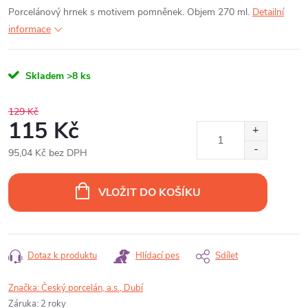
Porcelánový hrnek s motivem pomněnek. Objem 270 ml.
Detailní
informace
Skladem
>8 ks
129 Kč
115 Kč
95,04 Kč bez DPH
Měrná
cena:
VLOŽIT DO KOŠÍKU
Dotaz k produktu
Hlídací pes
Sdílet
Značka:
Český porcelán, a.s., Dubí
Záruka
:
2 roky