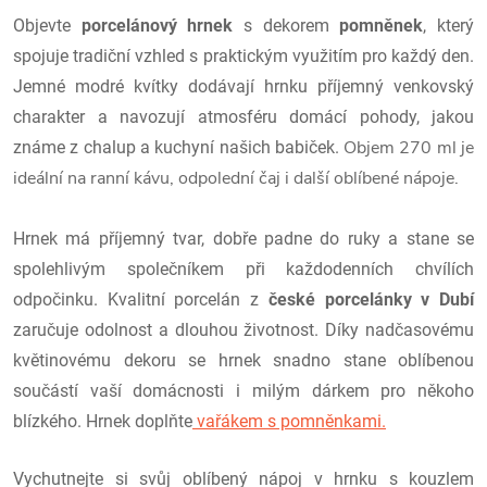
Objevte
porcelánový hrnek
s dekorem
pomněnek
, který
spojuje tradiční vzhled s praktickým využitím pro každý den.
Jemné modré kvítky dodávají hrnku příjemný venkovský
charakter a navozují atmosféru domácí pohody, jakou
Objem 270 ml je
známe z chalup a kuchyní našich babiček.
ideální na ranní kávu, odpolední čaj i další oblíbené nápoje.
Hrnek má příjemný tvar, dobře padne do ruky a stane se
spolehlivým společníkem při každodenních chvílích
odpočinku.
Kvalitní porcelán z
české porcelánky v Dubí
zaručuje odolnost a dlouhou životnost. Díky nadčasovému
květinovému dekoru se hrnek snadno stane oblíbenou
součástí vaší domácnosti i milým dárkem pro někoho
blízkého. Hrnek doplňte
vařákem s pomněnkami.
Vychutnejte si svůj oblíbený nápoj v hrnku s kouzlem