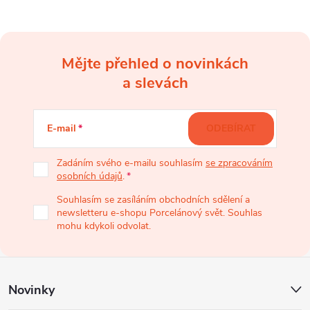
Mějte přehled o novinkách
Z
a slevách
á
E-mail
ODEBÍRAT
p
Zadáním svého e-mailu souhlasím
se zpracováním
osobních údajů
.
a
Souhlasím se zasíláním obchodních sdělení a
newsletteru e-shopu Porcelánový svět. Souhlas
t
mohu kdykoli odvolat.
í
Novinky