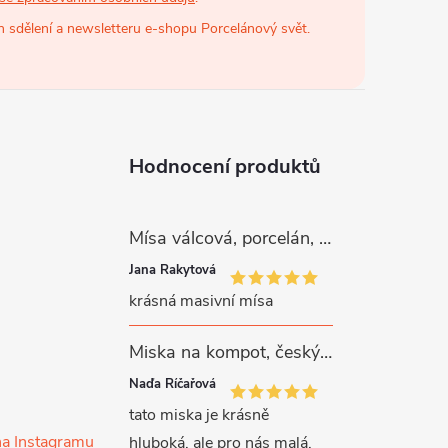
 sdělení a newsletteru e-shopu Porcelánový svět.
Hodnocení produktů
Mísa válcová, porcelán, růžové kytičky, 26 cm, G. Benedikt
Jana Rakytová
krásná masivní mísa
Miska na kompot, český porcelán, Rona, 12,5 cm, bílý, G. Benedikt
Naďa Říčařová
tato miska je krásně
na Instagramu
hluboká, ale pro nás malá,