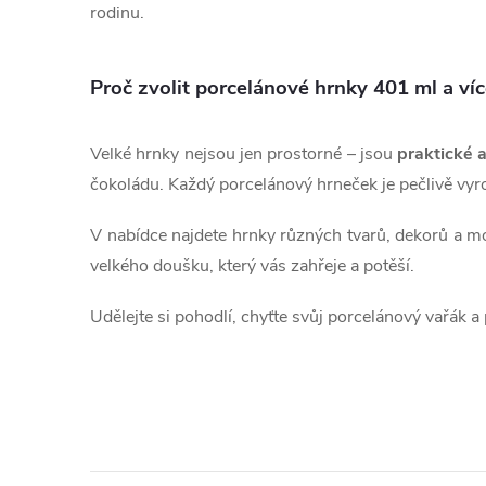
í
rodinu.
p
Proč zvolit porcelánové hrnky 401 ml a ví
r
v
Velké hrnky nejsou jen prostorné – jsou
praktické 
k
čokoládu. Každý porcelánový hrneček je pečlivě vyr
y
V nabídce najdete hrnky různých tvarů, dekorů a mo
v
velkého doušku, který vás zahřeje a potěší.
ý
Udělejte si pohodlí, chyťte svůj porcelánový vařák 
p
i
s