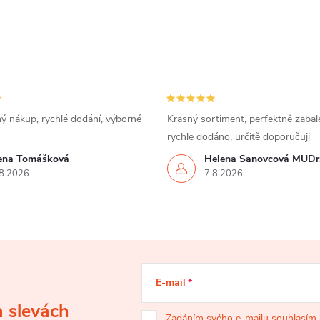
ý nákup, rychlé dodání, výborné
Krasný sortiment, perfektně zabal
rychle dodáno, určitě doporučuji
rena Tomášková
Helena Šanovcová MUDr
8.2026
7.8.2026
E-mail
a slevách
Zadáním svého e-mailu souhlasím