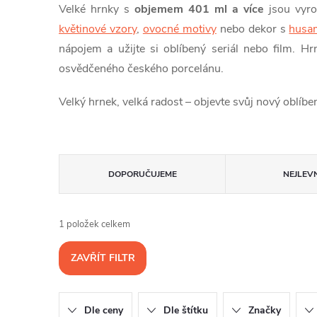
Velké hrnky s
objemem 401 ml a více
jsou vyr
květinové vzory
,
ovocné motivy
nebo dekor s
husa
nápojem a užijte si oblíbený seriál nebo film. H
osvědčeného českého porcelánu.
Velký hrnek, velká radost – objevte svůj nový oblíbe
Ř
DOPORUČUJEME
NEJLEVN
a
1
položek celkem
z
ZAVŘÍT FILTR
e
n
Dle ceny
Dle štítku
Značky