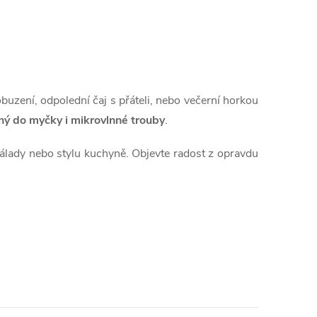
obuzení, odpolední čaj s přáteli, nebo večerní horkou
ý do myčky i mikrovlnné trouby
.
nálady nebo stylu kuchyně. Objevte radost z opravdu