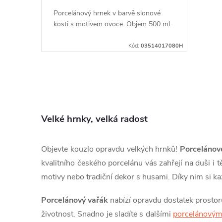
d
Porcelánový hrnek v barvě slonové
kosti s motivem ovoce. Objem 500 ml.
u
Kód:
03514017080H
k
t
O
ů
v
Velké hrnky, velká radost
l
á
Objevte kouzlo opravdu velkých hrnků!
Porcelánov
d
kvalitního českého porcelánu vás zahřejí na duši i 
motivy nebo tradiční dekor s husami. Díky nim si ka
a
Porcelánový vařák
nabízí opravdu dostatek prostor
c
životnost. Snadno je sladíte s dalšími
porcelánovým