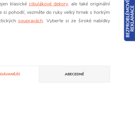
ejen klasické
cibulákové dekory
, ale také originální
te si pohodlí, vezměte do ruky velký hrnek s horkým
ktických
soupravách
. Vyberte si ze široké nabídky
ODÁVANĚJŠÍ
ABECEDNĚ