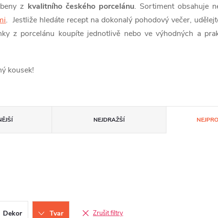
obeny z
kvalitního českého porcelánu
. Sortiment obsahuje n
mi
. Jestliže hledáte recept na dokonalý pohodový večer, udělej
rnky z porcelánu koupíte jednotlivě nebo ve výhodných a pra
ný kousek!
ĚJŠÍ
NEJDRAŽŠÍ
NEJPR
Dekor
Tvar
Zrušit filtry