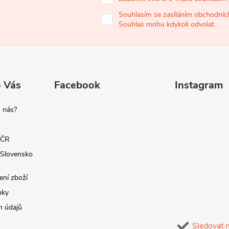
Souhlasím se zasíláním obchodních
Souhlas mohu kdykoli odvolat.
o Vás
Facebook
Instagram
 nás?
 ČR
 Slovensko
ení zboží
nky
h údajů
Sledovat 