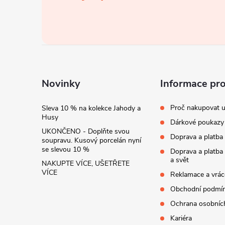
á
p
a
t
Novinky
Informace pr
í
Proč nakupovat u
Sleva 10 % na kolekce Jahody a
Husy
Dárkové poukazy
UKONČENO - Doplňte svou
Doprava a platba
soupravu. Kusový porcelán nyní
se slevou 10 %
Doprava a platba
a svět
NAKUPTE VÍCE, UŠETŘETE
VÍCE
Reklamace a vrác
Obchodní podmí
Ochrana osobníc
Kariéra