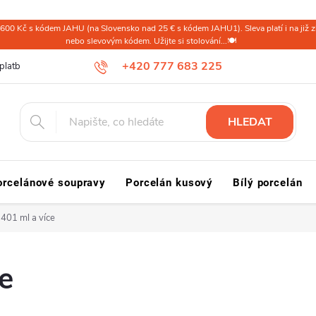
600 Kč s kódem JAHU (na Slovensko nad 25 € s kódem JAHU1). Sleva platí i na již zl
nebo slevovým kódem. Užijte si stolování...🍽️
+420 777 683 225
platba ČR
Doprava a platba Slovensko a svět
Reklamace a vrácení
HLEDAT
orcelánové soupravy
Porcelán kusový
Bílý porcelán
401 ml a více
e