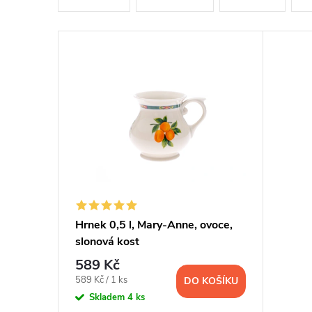
í
V
p
ý
r
p
o
i
d
s
u
p
Hrnek 0,5 l, Mary-Anne, ovoce,
k
slonová kost
r
t
589 Kč
o
Měrná
589 Kč / 1 ks
DO KOŠÍKU
cena:
ů
Skladem
4 ks