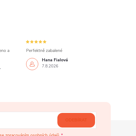
eno a
Perfektně zabalené
Hana Fialová
7.8.2026
.
ODEBÍRAT
se zpracováním osobních údajů
.