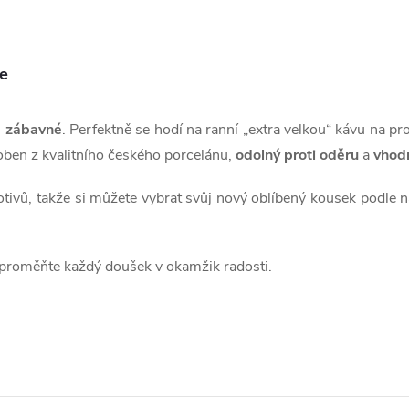
ce
a zábavné
. Perfektně se hodí na ranní „extra velkou“ kávu na pr
oben z kvalitního českého porcelánu,
odolný proti oděru
a
vhodn
tivů, takže si můžete vybrat svůj nový oblíbený kousek podle 
a proměňte každý doušek v okamžik radosti.