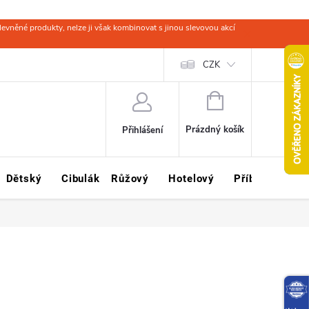
evněné produkty, nelze ji však kombinovat s jinou slevovou akcí
 zboží
Obchodní podmínky
Ochrana osobních údajů
CZK
Kariéra
NÁKUPNÍ
KOŠÍK
Prázdný košík
Přihlášení
Dětský
Cibulák
Růžový
Hotelový
Příbory
Sklo