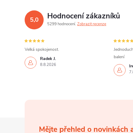
u
Hodnocení zákazníků
5,0
5299 hodnocení
Zobrazit recenze
Velká spokojenost.
Jednoduch
balení
Radek J.
8.8.2026
I
7.
Z
Mějte přehled o novinkách