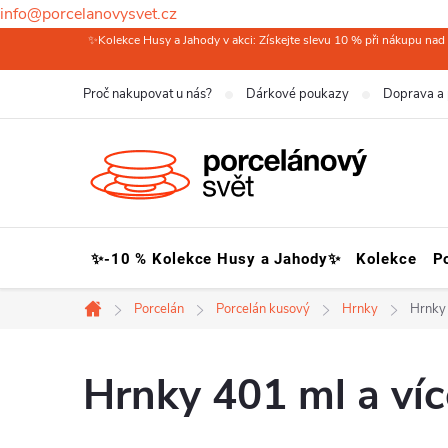
info@porcelanovysvet.cz
Přejít
✨Kolekce Husy a Jahody v akci: Získejte slevu 10 % při nákupu nad 
na
Proč nakupovat u nás?
Dárkové poukazy
Doprava a 
obsah
✨-10 % Kolekce Husy a Jahody✨
Kolekce
P
Porcelán
Porcelán kusový
Hrnky
Hrnky 
Domů
Hrnky 401 ml a víc