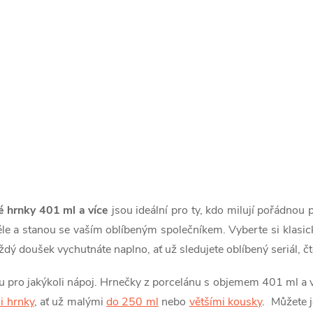
é hrnky 401 ml a více
jsou ideální pro ty, kdo milují pořádnou 
těle a stanou se vaším oblíbeným společníkem. Vyberte si klasi
ždý doušek vychutnáte naplno, ať už sledujete oblíbený seriál, č
u pro jakýkoli nápoj. Hrnečky z porcelánu s objemem 401 ml a 
i hrnky
, ať už malými
do 250 ml
nebo
většími kousky
. Můžete j