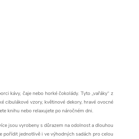
porci kávy, čaje nebo horké čokolády. Tyto „vařáky“ z
cké cibulákové vzory, květinové dekory, hravé ovocné
tete knihu nebo relaxujete po náročném dni.
více jsou vyrobeny s důrazem na odolnost a dlouhou
e pořídit jednotlivě i ve výhodných sadách pro celou