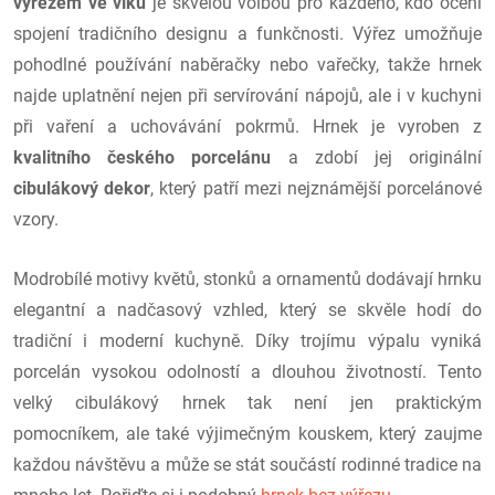
výřezem ve víku
je skvělou volbou pro každého, kdo ocení
spojení tradičního designu a funkčnosti. Výřez umožňuje
pohodlné používání naběračky nebo vařečky, takže hrnek
najde uplatnění nejen při servírování nápojů, ale i v kuchyni
při vaření a uchovávání pokrmů.
Hrnek je vyroben z
kvalitního českého porcelánu
a zdobí jej originální
cibulákový dekor
, který patří mezi nejznámější porcelánové
vzory.
Modrobílé motivy květů, stonků a ornamentů dodávají hrnku
elegantní a nadčasový vzhled, který se skvěle hodí do
tradiční i moderní kuchyně.
Díky trojímu výpalu vyniká
porcelán vysokou odolností a dlouhou životností. Tento
velký cibulákový hrnek tak není jen praktickým
pomocníkem, ale také výjimečným kouskem, který zaujme
každou návštěvu a může se stát součástí rodinné tradice na