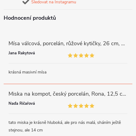
Sledovat na Instagramu
Hodnocení produktů
Mísa válcová, porcelán, růžové kytičky, 26 cm, G. Benedikt
Jana Rakytová
krásná masivní mísa
Miska na kompot, český porcelán, Rona, 12,5 cm, bílý, G. Benedikt
Naďa Říčařová
tato miska je krásně hluboká, ale pro nás malá, sháním ještě
stejnou, ale 14 cm