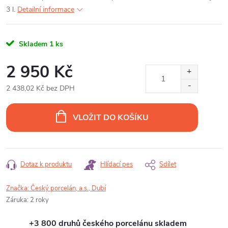
3 l.
Detailní informace
Skladem
1 ks
2 950 Kč
2 438,02 Kč bez DPH
Měrná
cena:
VLOŽIT DO KOŠÍKU
Dotaz k produktu
Hlídací pes
Sdílet
Značka:
Český porcelán, a.s., Dubí
Záruka
:
2 roky
+3 800 druhů českého porcelánu skladem