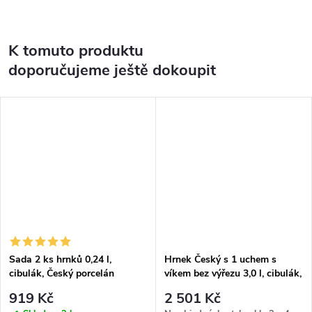
K tomuto produktu
doporučujeme ještě dokoupit
Sada 2 ks hrnků 0,24 l,
Hrnek Český s 1 uchem s
cibulák, Český porcelán
víkem bez výřezu 3,0 l, cibulák,
Český porcelán
919 Kč
2 501 Kč