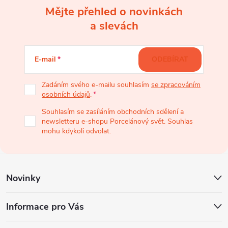
Mějte přehled o novinkách
Z
a slevách
á
E-mail
ODEBÍRAT
p
Zadáním svého e-mailu souhlasím
se zpracováním
osobních údajů
.
a
Souhlasím se zasíláním obchodních sdělení a
newsletteru e-shopu Porcelánový svět. Souhlas
t
mohu kdykoli odvolat.
í
Novinky
Informace pro Vás