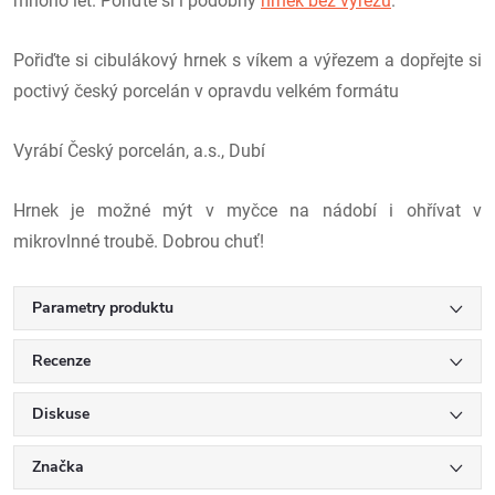
mnoho let. Pořiďte si i podobný
hrnek bez výřezu
.
Pořiďte si cibulákový hrnek s víkem a výřezem a dopřejte si
poctivý český porcelán v opravdu velkém formátu
Vyrábí Český porcelán, a.s., Dubí
Hrnek je možné mýt v myčce na nádobí i ohřívat v
mikrovlnné troubě. Dobrou chuť!
Parametry produktu
Recenze
Diskuse
Značka