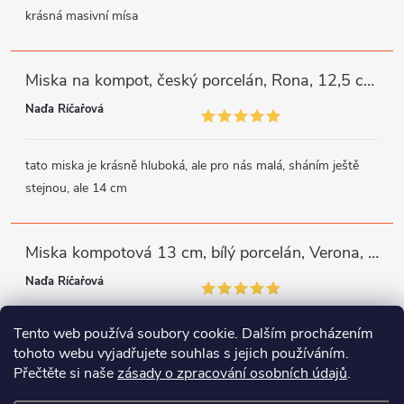
krásná masivní mísa
Miska na kompot, český porcelán, Rona, 12,5 cm, bílý, G. Benedikt
Naďa Říčařová
tato miska je krásně hluboká, ale pro nás malá, sháním ještě
stejnou, ale 14 cm
Miska kompotová 13 cm, bílý porcelán, Verona, G. Benedikt
Naďa Říčařová
Tento web používá soubory cookie. Dalším procházením
miska je trochu mělká, ale využiji
tohoto webu vyjadřujete souhlas s jejich používáním.
Přečtěte si naše
zásady o zpracování osobních údajů
.
Instagram
Facebook
WhatsApp