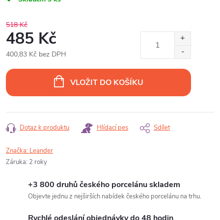
518 Kč
485 Kč
400,83 Kč bez DPH
Měrná
cena:
VLOŽIT DO KOŠÍKU
Dotaz k produktu
Hlídací pes
Sdílet
Značka:
Leander
Záruka
:
2 roky
+3 800 druhů českého porcelánu skladem
Objevte jednu z nejširších nabídek českého porcelánu na trhu.
Rychlé odeslání objednávky do 48 hodin