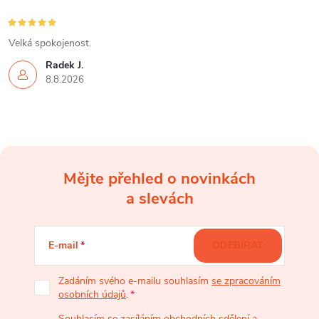
Velká spokojenost.
Radek J.
8.8.2026
Mějte přehled o novinkách
Z
a slevách
á
E-mail
ODEBÍRAT
p
Zadáním svého e-mailu souhlasím
se zpracováním
osobních údajů
.
a
Souhlasím se zasíláním obchodních sdělení a