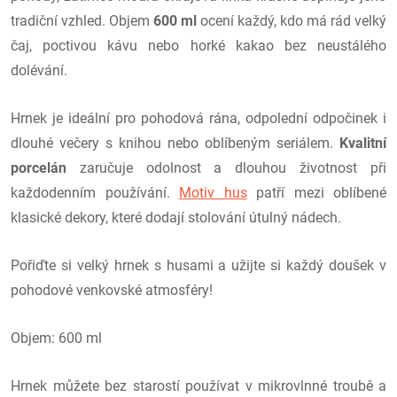
tradiční vzhled.
Objem
600 ml
ocení každý, kdo má rád velký
čaj, poctivou kávu nebo horké kakao bez neustálého
dolévání.
Hrnek je ideální pro pohodová rána, odpolední odpočinek i
dlouhé večery s knihou nebo oblíbeným seriálem.
Kvalitní
porcelán
zaručuje odolnost a dlouhou životnost při
každodenním používání.
Motiv hus
patří mezi oblíbené
klasické dekory, které dodají stolování útulný nádech.
Pořiďte si velký hrnek s husami a užijte si každý doušek v
pohodové venkovské atmosféry
!
Objem: 600 ml
Hrnek můžete bez starostí používat v mikrovlnné troubě a