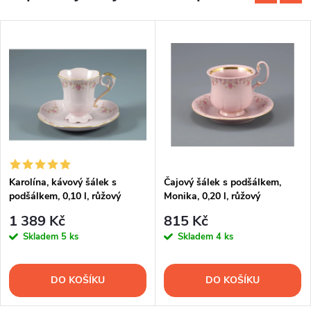
Karolína, kávový šálek s
Čajový šálek s podšálkem,
podšálkem, 0,10 l, růžový
Monika, 0,20 l, růžový
porcelán, kytičky, Leander
porcelán, kytičky, Leander
1 389 Kč
815 Kč
Skladem
5 ks
Skladem
4 ks
DO KOŠÍKU
DO KOŠÍKU