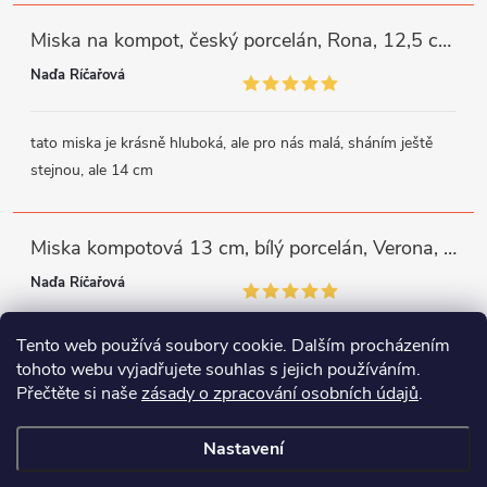
Miska na kompot, český porcelán, Rona, 12,5 cm, bílý, G. Benedikt
Naďa Říčařová
tato miska je krásně hluboká, ale pro nás malá, sháním ještě
stejnou, ale 14 cm
Miska kompotová 13 cm, bílý porcelán, Verona, G. Benedikt
Naďa Říčařová
Tento web používá soubory cookie. Dalším procházením
miska je trochu mělká, ale využiji
tohoto webu vyjadřujete souhlas s jejich používáním.
Přečtěte si naše
zásady o zpracování osobních údajů
.
Instagram
Facebook
WhatsApp
Nastavení