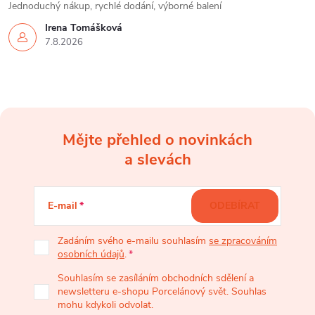
Jednoduchý nákup, rychlé dodání, výborné balení
Irena Tomášková
7.8.2026
Mějte přehled o novinkách
Z
a slevách
á
E-mail
ODEBÍRAT
p
Zadáním svého e-mailu souhlasím
se zpracováním
osobních údajů
.
a
Souhlasím se zasíláním obchodních sdělení a
newsletteru e-shopu Porcelánový svět. Souhlas
t
mohu kdykoli odvolat.