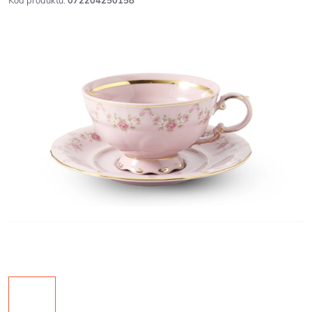
Kód produktu:
072204250158