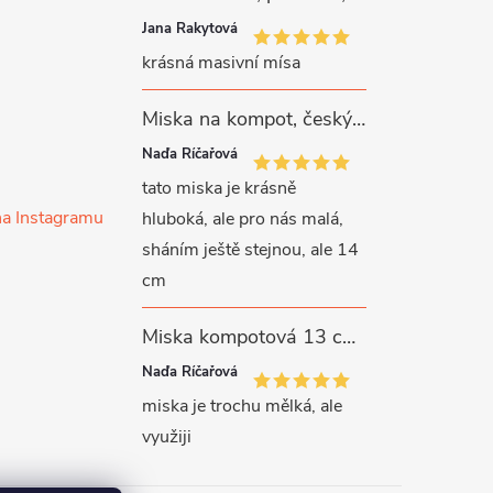
Jana Rakytová
krásná masivní mísa
Miska na kompot, český porcelán, Rona, 12,5 cm, bílý, G. Benedikt
Naďa Říčařová
tato miska je krásně
na Instagramu
hluboká, ale pro nás malá,
sháním ještě stejnou, ale 14
cm
Miska kompotová 13 cm, bílý porcelán, Verona, G. Benedikt
Naďa Říčařová
miska je trochu mělká, ale
využiji