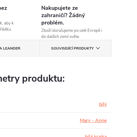
bez
Nakupujete ze
zahraničí? Žádný
problém.
k, aby k
ořádku.
Zboží doručujeme po celé Evropě i
do dalších zemí světa.
A
LEANDER
SOUVISEJÍCÍ PRODUKTY
etry produktu:
bílý
Mary - Anne
bílá krajka