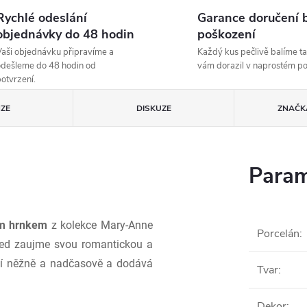
Rychlé odeslání
Garance doručení 
objednávky do 48 hodin
poškození
aši objednávku připravíme a
Každý kus pečlivě balíme ta
dešleme do 48 hodin od
vám dorazil v naprostém p
otvrzení.
ZE
DISKUZE
ZNAČK
Param
ým hrnkem
z kolekce Mary-Anne
Porcelán
:
hled zaujme svou romantickou a
obí něžně a nadčasově a dodává
Tvar
:
Dekor
: