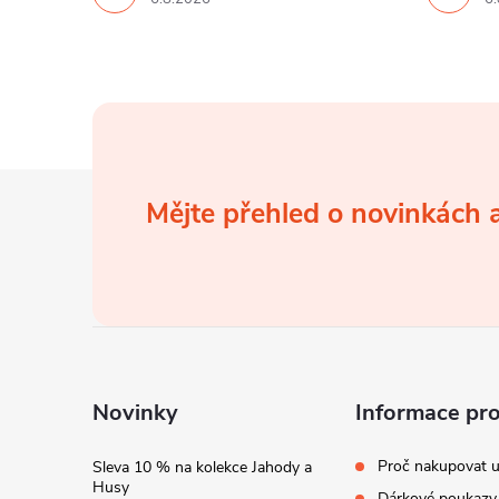
Z
Mějte přehled o novinkách
á
p
a
t
Novinky
Informace pr
í
Proč nakupovat u
Sleva 10 % na kolekce Jahody a
Husy
Dárkové poukazy