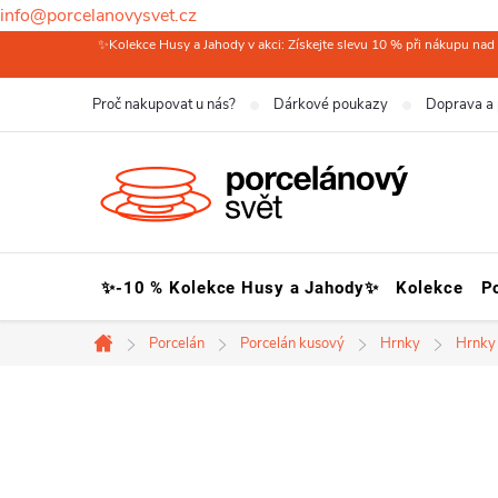
info@porcelanovysvet.cz
Přejít
✨Kolekce Husy a Jahody v akci: Získejte slevu 10 % při nákupu nad 
na
Proč nakupovat u nás?
Dárkové poukazy
Doprava a 
obsah
✨-10 % Kolekce Husy a Jahody✨
Kolekce
P
Porcelán
Porcelán kusový
Hrnky
Hrnky
Domů