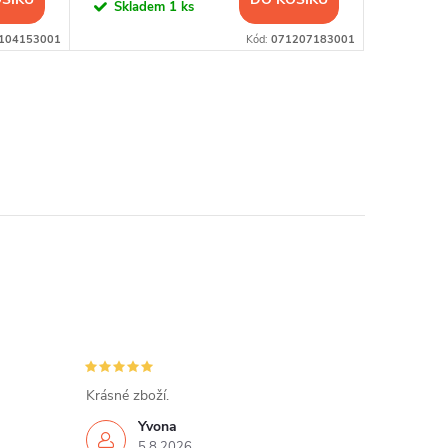
Skladem
1 ks
Sklad
104153001
Kód:
071207183001
Krásné zboží.
Yvona
5.8.2026