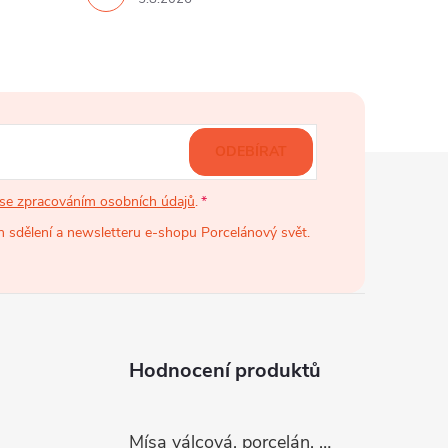
ODEBÍRAT
se zpracováním osobních údajů
.
 sdělení a newsletteru e-shopu Porcelánový svět.
Hodnocení produktů
Mísa válcová, porcelán, růžové kytičky, 26 cm, G. Benedikt