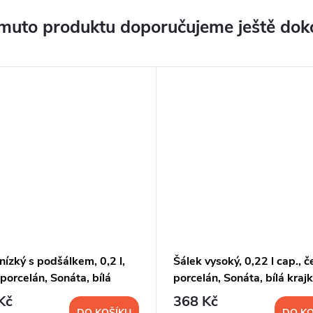
muto produktu doporučujeme ještě dok
nízký s podšálkem, 0,2 l,
Šálek vysoký, 0,22 l cap., 
porcelán, Sonáta, bílá
porcelán, Sonáta, bílá krajk
, Leander
Leander
Kč
368 Kč
DO KOŠÍKU
DO KO