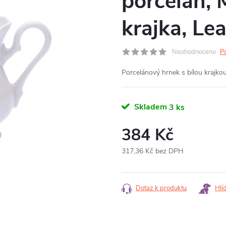
porcelán, 
krajka, Le
Neohodnoceno
P
Porcelánový hrnek s bílou krajko
Skladem
3 ks
384 Kč
317,36 Kč bez DPH
Měrná
cena:
Dotaz k produktu
Hlí