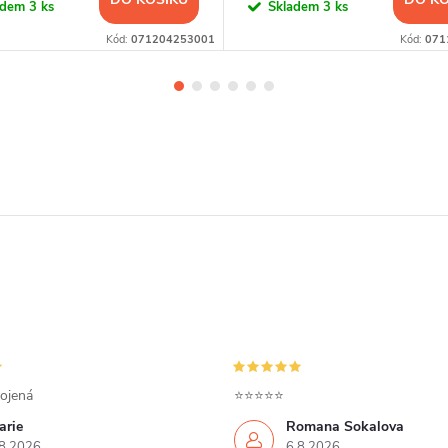
adem
3 ks
Skladem
3 ks
Kód:
071204253001
Kód:
071
ojená
⭐⭐⭐⭐⭐
arie
Romana Sokalova
8.2026
6.8.2026