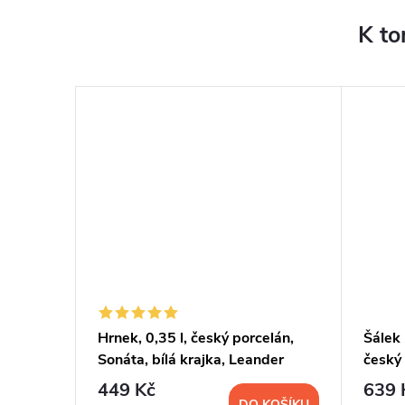
K to
 český
Hrnek, 0,35 l, český porcelán,
Šálek 
jka,
Sonáta, bílá krajka, Leander
český 
krajka
449 Kč
639 
KOŠÍKU
DO KOŠÍKU