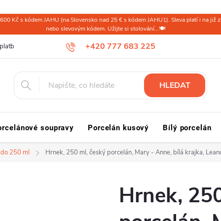
600 Kč s kódem JAHU (na Slovensko nad 25 € s kódem JAHU1). Sleva platí i na již zl
nebo slevovým kódem. Užijte si stolování...🍽️
+420 777 683 225
platba ČR
Doprava a platba Slovensko a svět
Reklamace a vrácení
HLEDAT
orcelánové soupravy
Porcelán kusový
Bílý porcelán
 do 250 ml
Hrnek, 250 ml, český porcelán, Mary - Anne, bílá krajka, Lean
Hrnek, 250