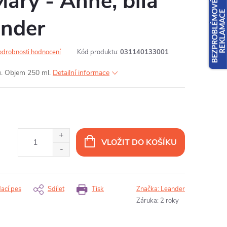
Mary - Anne, bílá
ander
odrobnosti hodnocení
Kód produktu:
031140133001
u. Objem 250 ml.
Detailní informace
VLOŽIT DO KOŠÍKU
dací pes
Sdílet
Tisk
Značka:
Leander
Záruka
:
2 roky