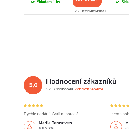
Skladem
1 ks
Skl
71108143001
Kód:
071140143001
Hodnocení zákazníků
5,0
5293 hodnocení
Zobrazit recenze
Rychle dodání. Kvalitní porcelán
Jsem spok
Mariia Tarasovets
M
6.8.2026
6.