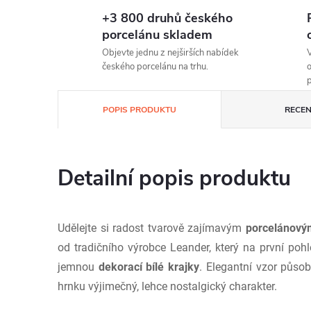
+3 800 druhů českého
porcelánu skladem
Objevte jednu z nejširších nabídek
V
českého porcelánu na trhu.
o
p
POPIS PRODUKTU
RECEN
Detailní popis produktu
Udělejte si radost tvarově zajímavým
porcelánov
od tradičního výrobce Leander, který na první po
jemnou
dekorací bílé krajky
. Elegantní vzor půs
hrnku výjimečný, lehce nostalgický charakter.