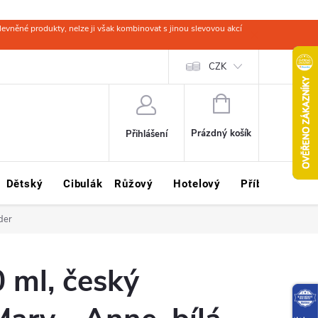
evněné produkty, nelze ji však kombinovat s jinou slevovou akcí
 zboží
Obchodní podmínky
Ochrana osobních údajů
CZK
Kariéra
NÁKUPNÍ
KOŠÍK
Prázdný košík
Přihlášení
Dětský
Cibulák
Růžový
Hotelový
Příbory
Sklo
der
 ml, český