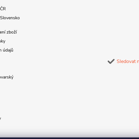
 ČR
 Slovensko
ení zboží
nky
h údajů
Sledovat 
lovarský
y