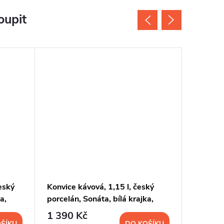
oupit
český
Konvice kávová, 1,15 l, český
Omáčník
a,
porcelán, Sonáta, bílá krajka,
l, český
Leander
krajka,
1 390 Kč
836 K
ŠÍKU
DO KOŠÍKU