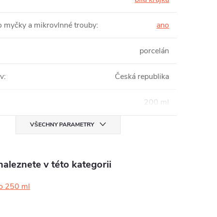
 myčky a mikrovlnné trouby
:
ano
porcelán
v
:
Česká republika
200 ml
VŠECHNY PARAMETRY
aleznete v této kategorii
o 250 ml