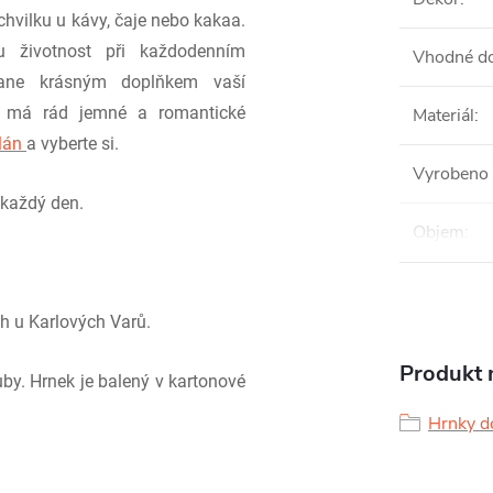
chvilku u kávy, čaje nebo kakaa.
 životnost při každodenním
Vhodné do
tane krásným doplňkem vaší
 má rád jemné a romantické
Materiál
:
elán
a vyberte si.
Vyrobeno 
 každý den.
Objem
:
h u Karlových Varů.
Produkt n
by. Hrnek je balený v kartonové
Hrnky d