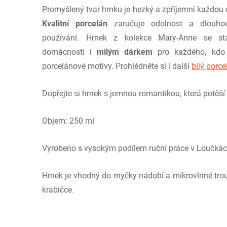
Promyšlený tvar hrnku je hezký a zpříjemní každou 
Kvalitní porcelán
zaručuje odolnost a dlouhou
používání. Hrnek z kolekce Mary-Anne se s
domácnosti i
milým dárkem
pro každého, kdo
porcelánové motivy. Prohlédněte si i další
bílý porc
Dopřejte si hrnek s jemnou romantikou, která potěší
Objem: 250 ml
Vyrobeno s vysokým podílem ruční práce v Loučkác
Hrnek je vhodný do myčky nádobí a mikrovlnné trou
krabičce.