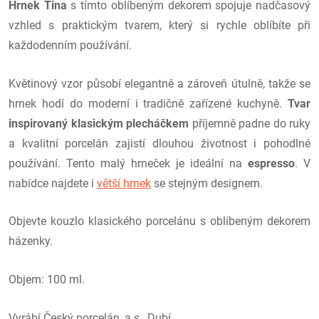
Hrnek Tina
s tímto oblíbeným dekorem spojuje nadčasový
vzhled s praktickým tvarem, který si rychle oblíbíte při
každodenním používání.
Květinový vzor působí elegantně a zároveň útulně, takže se
hrnek hodí do moderní i tradičně zařízené kuchyně.
Tvar
inspirovaný klasickým plecháčkem
příjemně padne do ruky
a kvalitní porcelán zajistí dlouhou životnost i pohodlné
používání. Tento malý hrneček je ideální na
espresso
. V
nabídce najdete i
větší hrnek
se stejným designem.
Objevte kouzlo klasického porcelánu s oblíbeným dekorem
házenky.
Objem: 100 ml.
Vyrábí Český porcelán, a.s., Dubí.