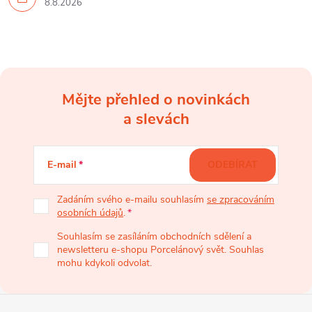
8.8.2026
Mějte přehled o novinkách
Z
a slevách
á
E-mail
ODEBÍRAT
p
Zadáním svého e-mailu souhlasím
se zpracováním
osobních údajů
.
a
Souhlasím se zasíláním obchodních sdělení a
newsletteru e-shopu Porcelánový svět. Souhlas
t
mohu kdykoli odvolat.
í