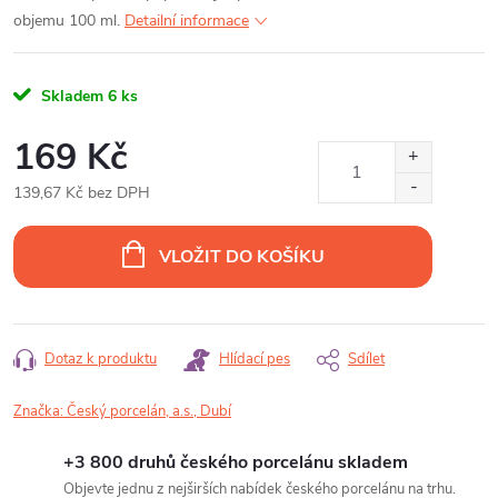
objemu 100 ml.
Detailní informace
Skladem
6 ks
169 Kč
139,67 Kč bez DPH
Měrná
cena:
VLOŽIT DO KOŠÍKU
Dotaz k produktu
Hlídací pes
Sdílet
Značka:
Český porcelán, a.s., Dubí
+3 800 druhů českého porcelánu skladem
Objevte jednu z nejširších nabídek českého porcelánu na trhu.