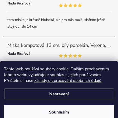
Naďa Říčařová
tato miska je krásně hluboká, ale pro nás malá, sháním ještě
stejnou, ale 14 cm
Miska kompotová 13 cm, bílý porcelán, Verona, G. Benedikt
Naďa Říčařová
Tento web používá soubory cookie. Dalším procházením
miska je trochu mělká, ale využiji
tohoto webu vyjadřujete souhlas s jejich používáním.
Přečtěte si naše
zásady o zpracování osobních údajů
.
Instagram
Facebook
WhatsApp
Nastavení
Copyright 2026
Porcelánový svět
. Všechna práva vyhrazena.
Souhlasím
Vytvořil Shoptet