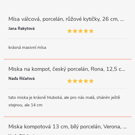
Mísa válcová, porcelán, růžové kytičky, 26 cm, G. Benedikt
Jana Rakytová
krásná masivní mísa
Miska na kompot, český porcelán, Rona, 12,5 cm, bílý, G. Benedikt
Naďa Říčařová
tato miska je krásně hluboká, ale pro nás malá, sháním ještě
stejnou, ale 14 cm
Miska kompotová 13 cm, bílý porcelán, Verona, G. Benedikt