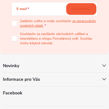
á
E-mail
ODEBÍRAT
p
Zadáním svého e-mailu souhlasím
se zpracováním
osobních údajů
.
a
Souhlasím se zasíláním obchodních sdělení a
newsletteru e-shopu Porcelánový svět. Souhlas
t
mohu kdykoli odvolat.
í
Novinky
Informace pro Vás
Facebook