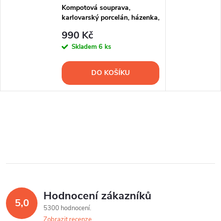
Kompotová souprava,
karlovarský porcelán, házenka,
Thun R. Z., 7 d.
990 Kč
Skladem
6 ks
DO KOŠÍKU
Hodnocení zákazníků
5,0
5300 hodnocení
Zobrazit recenze