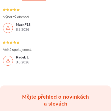
Výborný obchod
MackF13
8.8.2026
Velká spokojenost.
Radek J.
8.8.2026
Mějte přehled o novinkách
Z
a slevách