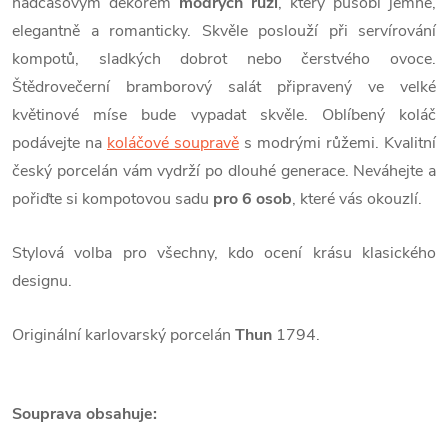
nadčasovým dekorem
modrých růží
, který působí jemně,
elegantně a romanticky. Skvěle poslouží při servírování
kompotů, sladkých dobrot nebo čerstvého ovoce.
Štědrovečerní bramborový salát připravený ve velké
květinové míse bude vypadat skvěle. Oblíbený koláč
podávejte na
koláčové soupravě
s modrými růžemi. Kvalitní
český porcelán vám vydrží po dlouhé generace. Neváhejte a
pořiďte si kompotovou sadu
pro 6 osob
, které vás okouzlí.
Stylová volba pro všechny, kdo ocení krásu klasického
designu.
Originální karlovarský porcelán
Thun
1794.
Souprava obsahuje: