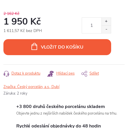
2 162 Kč
1 950 Kč
1 611,57 Kč bez DPH
Měrná
cena:
VLOŽIT DO KOŠÍKU
Dotaz k produktu
Hlídací pes
Sdílet
Značka:
Český porcelán, a.s., Dubí
Záruka
:
2 roky
+3 800 druhů českého porcelánu skladem
Objevte jednu z nejširších nabídek českého porcelánu na trhu.
Rychlé odeslání objednávky do 48 hodin