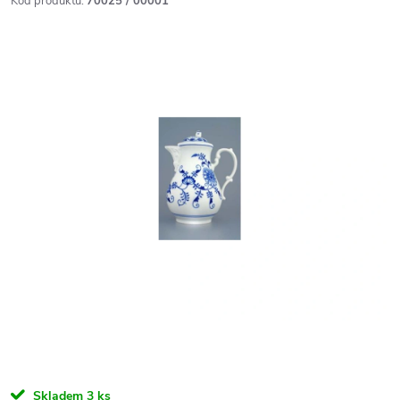
Kód produktu:
70025 / 00001
Skladem
3 ks