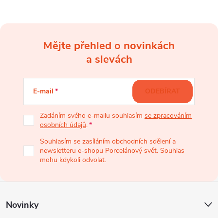
Mějte přehled o novinkách
Z
a slevách
á
E-mail
ODEBÍRAT
p
Zadáním svého e-mailu souhlasím
se zpracováním
osobních údajů
.
a
Souhlasím se zasíláním obchodních sdělení a
newsletteru e-shopu Porcelánový svět. Souhlas
t
mohu kdykoli odvolat.
í
Novinky