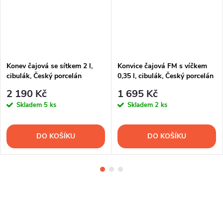
Konev čajová se sítkem 2 l,
Konvice čajová FM s víčkem
cibulák, Český porcelán
0,35 l, cibulák, Český porcelán
2 190 Kč
1 695 Kč
Skladem
5 ks
Skladem
2 ks
DO KOŠÍKU
DO KOŠÍKU