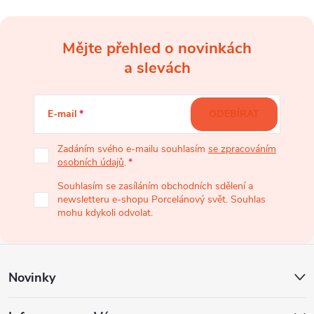
Mějte přehled o novinkách
Z
a slevách
á
E-mail
ODEBÍRAT
p
Zadáním svého e-mailu souhlasím
se zpracováním
osobních údajů
.
a
Souhlasím se zasíláním obchodních sdělení a
newsletteru e-shopu Porcelánový svět. Souhlas
t
mohu kdykoli odvolat.
í
Novinky