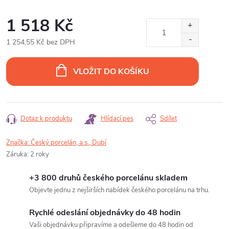
1 518 Kč
1 254,55 Kč bez DPH
Měrná
cena:
VLOŽIT DO KOŠÍKU
Dotaz k produktu
Hlídací pes
Sdílet
Značka:
Český porcelán, a.s., Dubí
Záruka
:
2 roky
+3 800 druhů českého porcelánu skladem
Objevte jednu z nejširších nabídek českého porcelánu na trhu.
Rychlé odeslání objednávky do 48 hodin
Vaši objednávku připravíme a odešleme do 48 hodin od