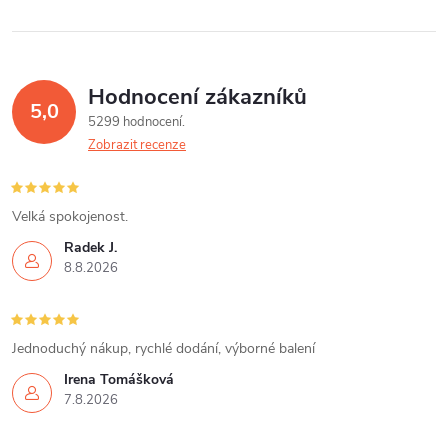
t
l
t
ů
á
ů
Hodnocení zákazníků
d
5,0
5299 hodnocení
a
Zobrazit recenze
c
í
Velká spokojenost.
Radek J.
p
8.8.2026
r
v
Jednoduchý nákup, rychlé dodání, výborné balení
k
Irena Tomášková
7.8.2026
y