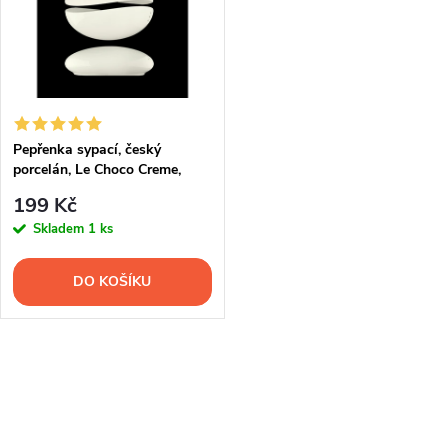
e
p
Abecedně
n
i
í
s
p
Pepřenka sypací, český
porcelán, Le Choco Creme,
p
Suisse Langenthal
r
199 Kč
r
Skladem
1 ks
o
o
DO KOŠÍKU
d
d
u
u
O
k
v
k