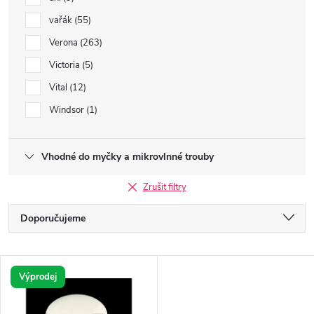
vařák
55
Verona
263
Victoria
5
Vital
12
Windsor
1
Vhodné do myčky a mikrovlnné trouby
Zrušit filtry
Ř
Doporučujeme
a
Nejlevnější
V
Nejdražší
Výprodej
z
ý
Nejprodávanější