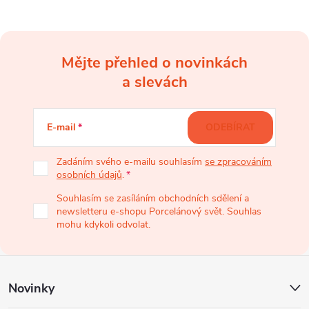
v
ý
Mějte přehled o novinkách
p
Z
a slevách
i
á
s
E-mail
ODEBÍRAT
u
p
Zadáním svého e-mailu souhlasím
se zpracováním
osobních údajů
.
a
Souhlasím se zasíláním obchodních sdělení a
newsletteru e-shopu Porcelánový svět. Souhlas
t
mohu kdykoli odvolat.
í
Novinky