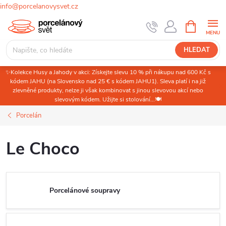
info@porcelanovysvet.cz
Přejít
NÁKUPNÍ
KOŠÍK
na
obsah
HLEDAT
✨Kolekce Husy a Jahody v akci: Získejte slevu 10 % při nákupu nad 600 Kč s
kódem JAHU (na Slovensko nad 25 € s kódem JAHU1). Sleva platí i na již
zlevněné produkty, nelze ji však kombinovat s jinou slevovou akcí nebo
slevovým kódem. Užijte si stolování...🍽️
Porcelán
Le Choco
Porcelánové soupravy