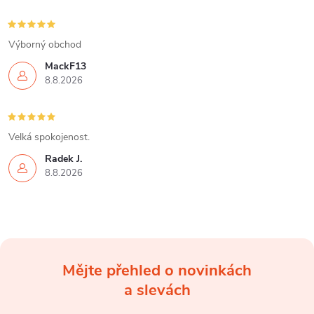
Výborný obchod
MackF13
8.8.2026
Velká spokojenost.
Radek J.
8.8.2026
Mějte přehled o novinkách
Z
a slevách