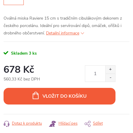
Oválná miska Raviere 15 cm s tradičním cibulákovým dekorem z
českého porcelánu. Ideální pro servírování dipů, omáček, oříšků i
drobného občerstvení.
Detailní informace
Skladem
3 ks
678 Kč
560,33 Kč bez DPH
Měrná
cena:
VLOŽIT DO KOŠÍKU
Dotaz k produktu
Hlídací pes
Sdílet