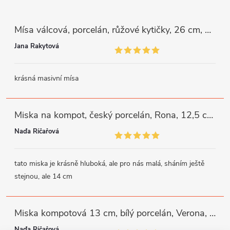
Mísa válcová, porcelán, růžové kytičky, 26 cm, G. Benedikt
Jana Rakytová
krásná masivní mísa
Miska na kompot, český porcelán, Rona, 12,5 cm, bílý, G. Benedikt
Naďa Říčařová
tato miska je krásně hluboká, ale pro nás malá, sháním ještě
stejnou, ale 14 cm
Miska kompotová 13 cm, bílý porcelán, Verona, G. Benedikt
Naďa Říčařová