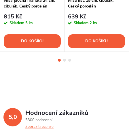
Mísa plochá hranatá 24 cm,
Mísa list, 15 cm, cibulák,
cibulák, Český porcelán
Český porcelán
815 Kč
639 Kč
Skladem
5 ks
Skladem
2 ks
DO KOŠÍKU
DO KOŠÍKU
Hodnocení zákazníků
5,0
5300 hodnocení
Zobrazit recenze