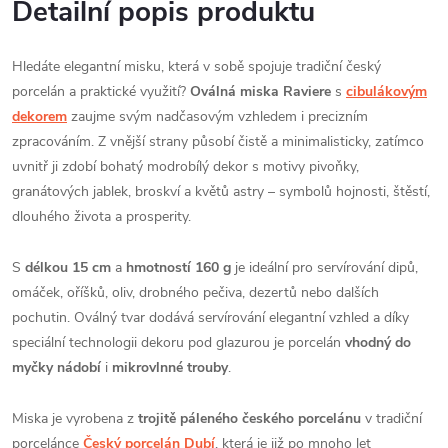
Detailní popis produktu
Hledáte elegantní misku, která v sobě spojuje tradiční český
porcelán a praktické využití?
Oválná miska Raviere
s
cibulákovým
dekorem
zaujme svým nadčasovým vzhledem i precizním
zpracováním. Z vnější strany působí čistě a minimalisticky, zatímco
uvnitř ji zdobí bohatý modrobílý dekor s motivy pivoňky,
granátových jablek, broskví a květů astry – symbolů hojnosti, štěstí,
dlouhého života a prosperity.
S
délkou 15 cm
a
hmotností 160 g
je ideální pro servírování dipů,
omáček, oříšků, oliv, drobného pečiva, dezertů nebo dalších
pochutin. Oválný tvar dodává servírování elegantní vzhled a díky
speciální technologii dekoru pod glazurou je porcelán
vhodný do
myčky nádobí
i
mikrovlnné trouby
.
Miska je vyrobena z
trojitě páleného českého porcelánu
v tradiční
porcelánce
Český porcelán Dubí
, která je již po mnoho let