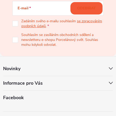
á
E-mail
ODEBÍRAT
p
Zadáním svého e-mailu souhlasím
se zpracováním
osobních údajů
.
a
Souhlasím se zasíláním obchodních sdělení a
newsletteru e-shopu Porcelánový svět. Souhlas
t
mohu kdykoli odvolat.
í
Novinky
Informace pro Vás
Facebook