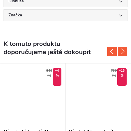
Diskuse
Značka
K tomuto produktu
doporučujeme ještě dokoupit
849
–4
739
–13
Kč
%
Kč
%