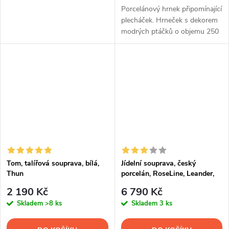
Porcelánový hrnek připomínající
plecháček. Hrneček s dekorem
modrých ptáčků o objemu 250
ml.
Tom, talířová souprava, bílá,
Jídelní souprava, český
Thun
porcelán, RoseLine, Leander,
20 d.
2 190 Kč
6 790 Kč
Skladem
>8 ks
Skladem
3 ks