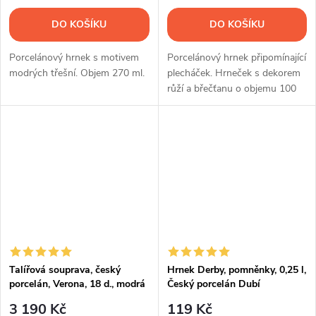
DO KOŠÍKU
DO KOŠÍKU
Porcelánový hrnek s motivem
Porcelánový hrnek připomínající
modrých třešní. Objem 270 ml.
plecháček. Hrneček s dekorem
růží a břečťanu o objemu 100
ml.
Talířová souprava, český
Hrnek Derby, pomněnky, 0,25 l,
porcelán, Verona, 18 d., modrá
Český porcelán Dubí
valbella, G. Benedikt
3 190 Kč
119 Kč