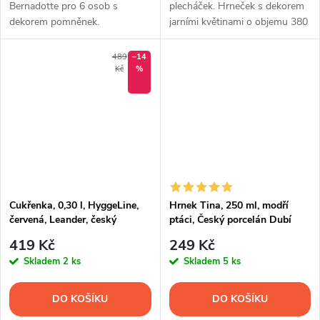
Bernadotte pro 6 osob s
plecháček. Hrneček s dekorem
dekorem pomněnek.
jarními květinami o objemu 380
ml.
489
–14
Kč
%
Cukřenka, 0,30 l, HyggeLine,
Hrnek Tina, 250 ml, modří
červená, Leander, český
ptáci, Český porcelán Dubí
porcelán
419 Kč
249 Kč
Skladem
2 ks
Skladem
5 ks
DO KOŠÍKU
DO KOŠÍKU