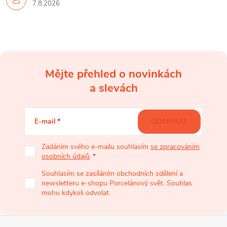
7.8.2026
i
s
u
Mějte přehled o novinkách
Z
a slevách
á
E-mail
ODEBÍRAT
p
Zadáním svého e-mailu souhlasím
se zpracováním
osobních údajů
.
a
Souhlasím se zasíláním obchodních sdělení a
newsletteru e-shopu Porcelánový svět. Souhlas
t
mohu kdykoli odvolat.
í