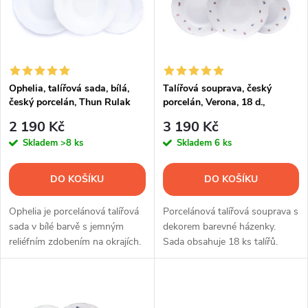
p
Abecedně
n
i
í
s
p
Ophelia, talířová sada, bílá,
Talířová souprava, český
český porcelán, Thun Rulak
porcelán, Verona, 18 d.,
p
Zettlitz
házenka, G. Benedikt
r
2 190 Kč
3 190 Kč
r
Skladem
>8 ks
Skladem
6 ks
o
o
DO KOŠÍKU
DO KOŠÍKU
d
d
Ophelia je porcelánová talířová
Porcelánová talířová souprava s
u
sada v bílé barvě s jemným
dekorem barevné házenky.
reliéfním zdobením na okrajích.
Sada obsahuje 18 ks talířů.
u
Souprava obsahuje 18 ks talířů.
k
k
t