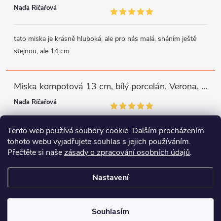
Naďa Říčařová
tato miska je krásně hluboká, ale pro nás malá, sháním ještě
stejnou, ale 14 cm
Miska kompotová 13 cm, bílý porcelán, Verona, G. Benedikt
Naďa Říčařová
Tento web používá soubory cookie. Dalším procházením
miska je trochu mělká, ale využiji
tohoto webu vyjadřujete souhlas s jejich používáním.
Přečtěte si naše
zásady o zpracování osobních údajů
.
Instagram
Facebook
WhatsApp
Nastavení
Copyright 2026
Porcelánový svět
. Všechna práva vyhrazena.
Souhlasím
Vytvořil Shoptet