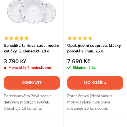
t
ů
ů
Benedikt, talířová sada, modré
Opal, jídelní souprava, klásky,
kytičky, G. Benedikt, 18 d.
porcelán Thun, 25 d.
3 790 Kč
7 690 Kč
Momentálně nedostupné
Skladem
2 ks
ZOBRAZIT
DO KOŠÍKU
Porcelánová talířová sada s
Porcelánová jídelní sada s
dekorem modrých kytiček.
motivy klásků. Souprava
Obsahuje 18 ks talířů.
obsahuje 25 ks nádobí.