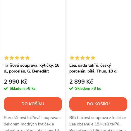
Talířová souprava, kytičky, 18
Lea, sada talířů, český
d., porcelán, G. Benedikt
porcelán, bílá, Thun, 18 d.
2 990 Kč
2 899 Kč
Skladem
>8 ks
Skladem
>8 ks
DO KOŠÍKU
DO KOŠÍKU
Porcelánová talířová souprava s
Bílá talířová souprava z kolekce
dekorem modrých kytiček a
Lea obsahuje 18 kusů talířů.
zelené linky. Sada obsahuje 18
Porcelánové talíře mají plochou