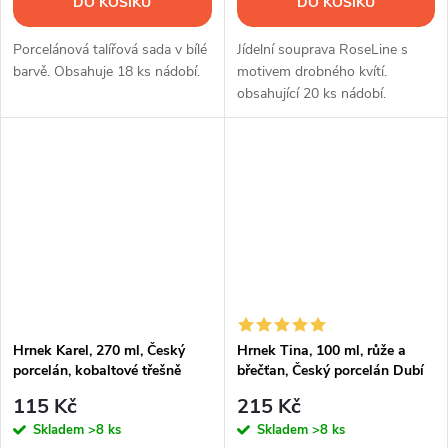
DO KOŠÍKU
DO KOŠÍKU
Porcelánová talířová sada v bílé
Jídelní souprava RoseLine s
barvě. Obsahuje 18 ks nádobí.
motivem drobného kvítí.
obsahující 20 ks nádobí.
Hrnek Karel, 270 ml, Český
Hrnek Tina, 100 ml, růže a
porcelán, kobaltové třešně
břečťan, Český porcelán Dubí
115 Kč
215 Kč
Skladem
>8 ks
Skladem
>8 ks