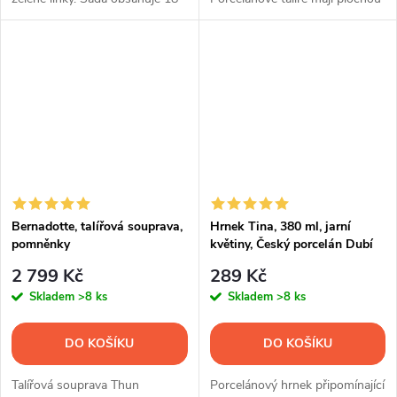
ks talířů.
základnu a jemně vroubkované
okraje.
Bernadotte, talířová souprava,
Hrnek Tina, 380 ml, jarní
pomněnky
květiny, Český porcelán Dubí
2 799 Kč
289 Kč
Skladem
>8 ks
Skladem
>8 ks
DO KOŠÍKU
DO KOŠÍKU
Talířová souprava Thun
Porcelánový hrnek připomínající