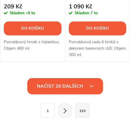
ks
209 Kč
1 090 Kč
Skladem
>8 ks
Skladem
7 ks
DO KOŠÍKU
DO KOŠÍKU
Porcelánový hrnek s házenkou.
Porcelánová sada 6 hrnků s
Objem 480 ml
dekorem barevných růží. Objem
300 ml.
O
NAČÍST 20 DALŠÍCH
v
l
S
1
213
t
á
r