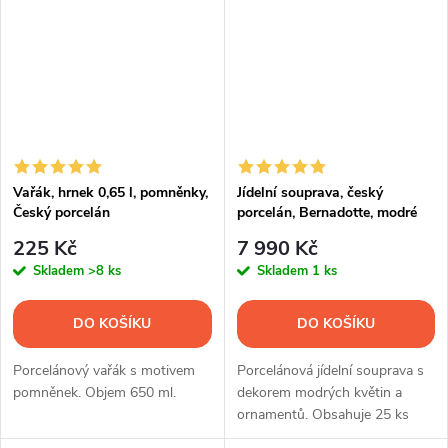
Vařák, hrnek 0,65 l, pomněnky,
Jídelní souprava, český
Český porcelán
porcelán, Bernadotte, modré
květy, 25 d., Thun 1794
225 Kč
7 990 Kč
Skladem
>8 ks
Skladem
1 ks
DO KOŠÍKU
DO KOŠÍKU
Porcelánový vařák s motivem
Porcelánová jídelní souprava s
pomněnek. Objem 650 ml.
dekorem modrých květin a
ornamentů. Obsahuje 25 ks
nádobí.