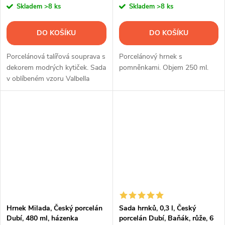
Skladem
>8 ks
Skladem
>8 ks
DO KOŠÍKU
DO KOŠÍKU
Porcelánová talířová souprava s
Porcelánový hrnek s
dekorem modrých kytiček. Sada
pomněnkami. Objem 250 ml.
v oblíbeném vzoru Valbella
obsahuje 18 ks nádobí.
Hrnek Milada, Český porcelán
Sada hrnků, 0,3 l, Český
Dubí, 480 ml, házenka
porcelán Dubí, Baňák, růže, 6