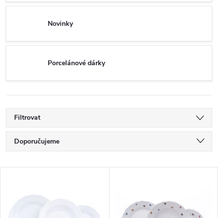
Novinky
Porcelánové dárky
Filtrovat
Ř
Doporučujeme
a
Nejlevnější
V
Nejdražší
z
ý
Nejprodávanější
e