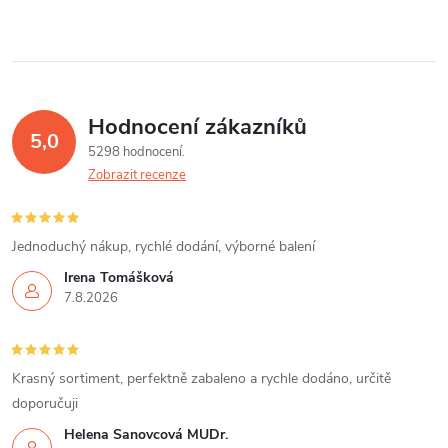
d
á
a
n
k
c
o
í
v
Hodnocení zákazníků
5,0
á
p
5298 hodnocení
n
Zobrazit recenze
r
í
v
Jednoduchý nákup, rychlé dodání, výborné balení
k
Irena Tomášková
7.8.2026
y
v
Krasný sortiment, perfektně zabaleno a rychle dodáno, určitě
ý
doporučuji
p
Helena Šanovcová MUDr.