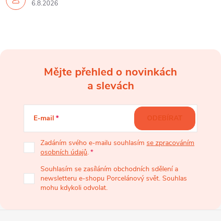
6.8.2026
i
s
u
Mějte přehled o novinkách
Z
a slevách
á
E-mail
ODEBÍRAT
p
Zadáním svého e-mailu souhlasím
se zpracováním
osobních údajů
.
a
Souhlasím se zasíláním obchodních sdělení a
newsletteru e-shopu Porcelánový svět. Souhlas
t
mohu kdykoli odvolat.
í