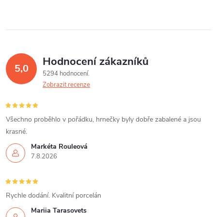
d
á
a
n
k
c
o
í
v
Hodnocení zákazníků
5,0
á
p
5294 hodnocení
n
Zobrazit recenze
r
í
v
Všechno proběhlo v pořádku, hrnečky byly dobře zabalené a jsou
k
krasné.
Markéta Rouleová
y
7.8.2026
v
ý
Rychle dodání. Kvalitní porcelán
p
Mariia Tarasovets