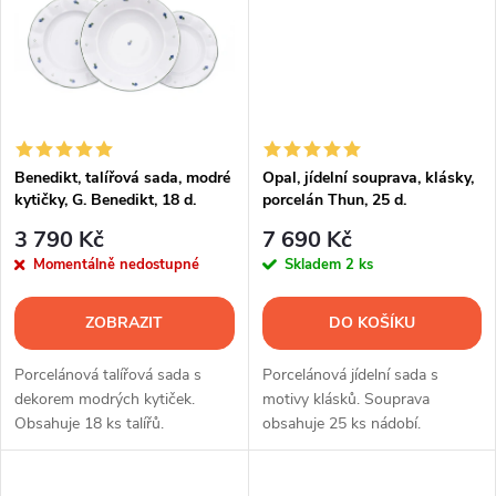
t
ů
ů
Benedikt, talířová sada, modré
Opal, jídelní souprava, klásky,
kytičky, G. Benedikt, 18 d.
porcelán Thun, 25 d.
3 790 Kč
7 690 Kč
Momentálně nedostupné
Skladem
2 ks
ZOBRAZIT
DO KOŠÍKU
Porcelánová talířová sada s
Porcelánová jídelní sada s
dekorem modrých kytiček.
motivy klásků. Souprava
Obsahuje 18 ks talířů.
obsahuje 25 ks nádobí.