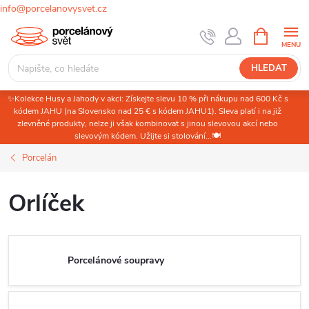
info@porcelanovysvet.cz
Přejít
NÁKUPNÍ
KOŠÍK
na
obsah
HLEDAT
✨Kolekce Husy a Jahody v akci: Získejte slevu 10 % při nákupu nad 600 Kč s
kódem JAHU (na Slovensko nad 25 € s kódem JAHU1). Sleva platí i na již
zlevněné produkty, nelze ji však kombinovat s jinou slevovou akcí nebo
slevovým kódem. Užijte si stolování...🍽️
Porcelán
Orlíček
Porcelánové soupravy