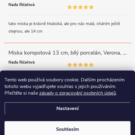
Naďa Říčařová
tato miska je krásně hluboká, ale pro nás malá, sháním ještě
stejnou, ale 14 cm
Miska kompotová 13 cm, bílý porcelán, Verona, G. Benedikt
Naďa Říčařová
Tento web používá soubory cookie. Dalším procházením
miska je trochu mělká, ale využiji
tohoto webu vyjadřujete souhlas s jejich používáním.
Přečtěte si naše
zásady o zpracování osobních údajů
.
Instagram
Facebook
WhatsApp
Nastavení
Copyright 2026
Porcelánový svět
. Všechna práva vyhrazena.
Souhlasím
Vytvořil Shoptet