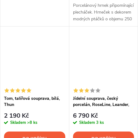
Porcelánový hrnek připomínající
plecháček. Hrneček s dekorem
modrých ptáčků o objemu 250
ml.
Tom, talířová souprava, bílá,
Jídelní souprava, český
Thun
porcelán, RoseLine, Leander,
20 d.
2 190 Kč
6 790 Kč
Skladem
>8 ks
Skladem
3 ks