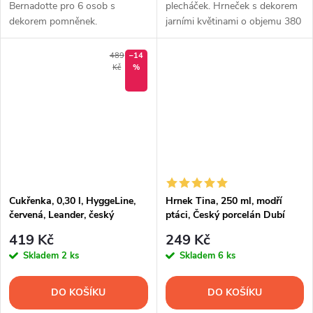
Bernadotte pro 6 osob s
plecháček. Hrneček s dekorem
dekorem pomněnek.
jarními květinami o objemu 380
ml.
489
–14
Kč
%
Cukřenka, 0,30 l, HyggeLine,
Hrnek Tina, 250 ml, modří
červená, Leander, český
ptáci, Český porcelán Dubí
porcelán
419 Kč
249 Kč
Skladem
2 ks
Skladem
6 ks
DO KOŠÍKU
DO KOŠÍKU