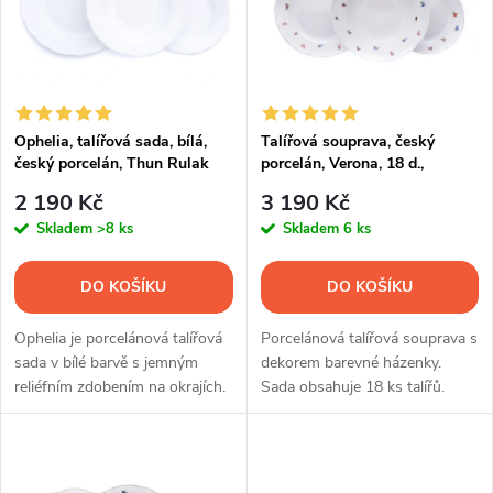
p
Abecedně
n
i
í
s
p
Ophelia, talířová sada, bílá,
Talířová souprava, český
český porcelán, Thun Rulak
porcelán, Verona, 18 d.,
p
Zettlitz
házenka, G. Benedikt
r
2 190 Kč
3 190 Kč
r
Skladem
>8 ks
Skladem
6 ks
o
o
DO KOŠÍKU
DO KOŠÍKU
d
d
Ophelia je porcelánová talířová
Porcelánová talířová souprava s
u
sada v bílé barvě s jemným
dekorem barevné házenky.
reliéfním zdobením na okrajích.
Sada obsahuje 18 ks talířů.
u
Souprava obsahuje 18 ks talířů.
k
k
t