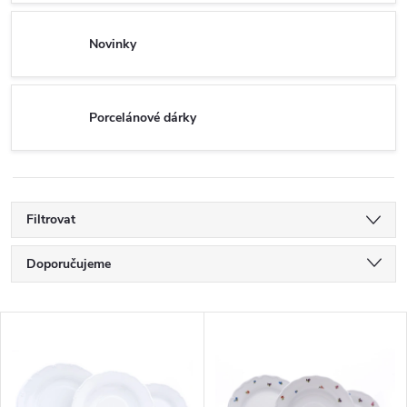
Novinky
Porcelánové dárky
Filtrovat
Ř
Doporučujeme
a
Nejlevnější
V
Nejdražší
z
ý
Nejprodávanější
e