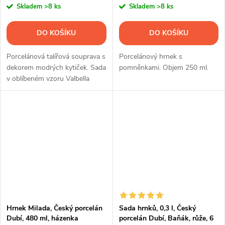
Skladem
>8 ks
Skladem
>8 ks
DO KOŠÍKU
DO KOŠÍKU
Porcelánová talířová souprava s
Porcelánový hrnek s
dekorem modrých kytiček. Sada
pomněnkami. Objem 250 ml.
v oblíbeném vzoru Valbella
obsahuje 18 ks nádobí.
Hrnek Milada, Český porcelán
Sada hrnků, 0,3 l, Český
Dubí, 480 ml, házenka
porcelán Dubí, Baňák, růže, 6