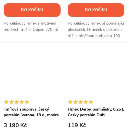
DO KOŠÍKU
DO KOŠÍKU
Porcelánový hrnek s motivem
Porcelánový hrnek připomínající
modrých třešní. Objem 270 ml.
plecháček. Hrneček s dekorem
růží a břečťanu o objemu 100
ml.
Talířová souprava, český
Hrnek Derby, pomněnky, 0,25 l,
porcelán, Verona, 18 d., modrá
Český porcelán Dubí
valbella, G. Benedikt
3 190 Kč
119 Kč