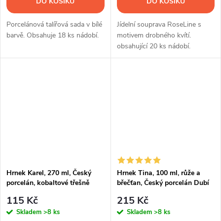
DO KOŠÍKU
DO KOŠÍKU
Porcelánová talířová sada v bílé
Jídelní souprava RoseLine s
barvě. Obsahuje 18 ks nádobí.
motivem drobného kvítí.
obsahující 20 ks nádobí.
Hrnek Karel, 270 ml, Český
Hrnek Tina, 100 ml, růže a
porcelán, kobaltové třešně
břečťan, Český porcelán Dubí
115 Kč
215 Kč
Skladem
>8 ks
Skladem
>8 ks