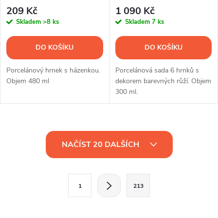
ks
209 Kč
1 090 Kč
Skladem
>8 ks
Skladem
7 ks
DO KOŠÍKU
DO KOŠÍKU
Porcelánový hrnek s házenkou.
Porcelánová sada 6 hrnků s
Objem 480 ml
dekorem barevných růží. Objem
300 ml.
O
NAČÍST 20 DALŠÍCH
v
l
S
1
213
t
á
r