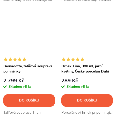
ks talířů.
základnu a jemně vroubkované
okraje.
Bernadotte, talířová souprava,
Hrnek Tina, 380 ml, jarní
pomněnky
květiny, Český porcelán Dubí
2 799 Kč
289 Kč
Skladem
>8 ks
Skladem
>8 ks
DO KOŠÍKU
DO KOŠÍKU
Talířová souprava Thun
Porcelánový hrnek připomínající