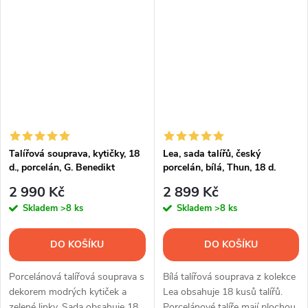
Talířová souprava, kytičky, 18
Lea, sada talířů, český
d., porcelán, G. Benedikt
porcelán, bílá, Thun, 18 d.
2 990 Kč
2 899 Kč
Skladem
>8 ks
Skladem
>8 ks
DO KOŠÍKU
DO KOŠÍKU
Porcelánová talířová souprava s
Bílá talířová souprava z kolekce
dekorem modrých kytiček a
Lea obsahuje 18 kusů talířů.
zelené linky. Sada obsahuje 18
Porcelánové talíře mají plochou