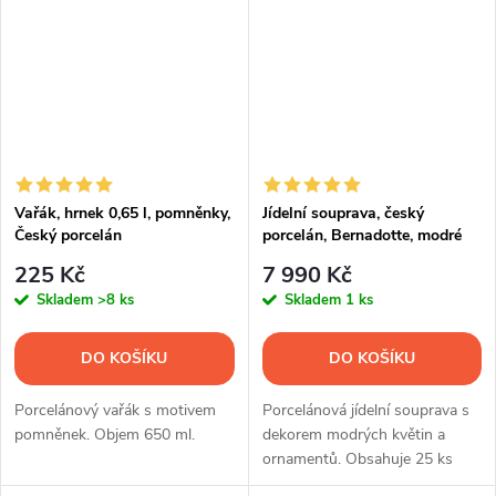
Vařák, hrnek 0,65 l, pomněnky,
Jídelní souprava, český
Český porcelán
porcelán, Bernadotte, modré
květy, 25 d., Thun 1794
225 Kč
7 990 Kč
Skladem
>8 ks
Skladem
1 ks
DO KOŠÍKU
DO KOŠÍKU
Porcelánový vařák s motivem
Porcelánová jídelní souprava s
pomněnek. Objem 650 ml.
dekorem modrých květin a
ornamentů. Obsahuje 25 ks
nádobí.