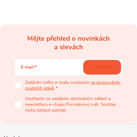
Mějte přehled o novinkách
Z
a slevách
á
E-mail
ODEBÍRAT
p
Zadáním svého e-mailu souhlasím
se zpracováním
osobních údajů
.
a
Souhlasím se zasíláním obchodních sdělení a
newsletteru e-shopu Porcelánový svět. Souhlas
t
mohu kdykoli odvolat.
í