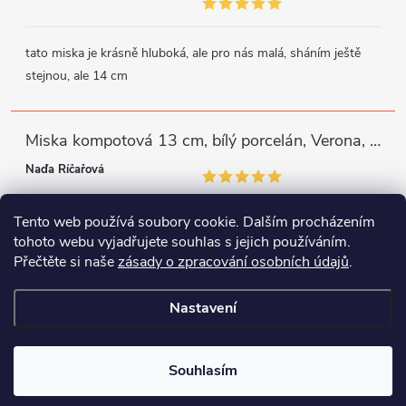
tato miska je krásně hluboká, ale pro nás malá, sháním ještě
stejnou, ale 14 cm
Miska kompotová 13 cm, bílý porcelán, Verona, G. Benedikt
Naďa Říčařová
Tento web používá soubory cookie. Dalším procházením
miska je trochu mělká, ale využiji
tohoto webu vyjadřujete souhlas s jejich používáním.
Přečtěte si naše
zásady o zpracování osobních údajů
.
Instagram
Facebook
WhatsApp
Nastavení
Copyright 2026
Porcelánový svět
. Všechna práva vyhrazena.
Souhlasím
Vytvořil Shoptet