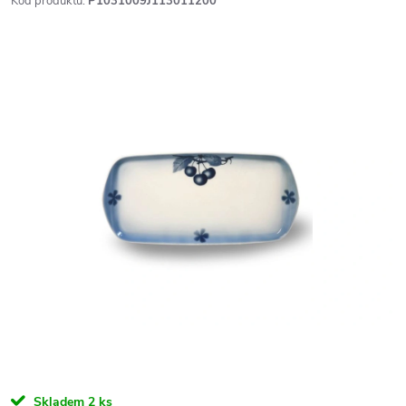
Kód produktu:
P1031009J113011200
Skladem
2 ks