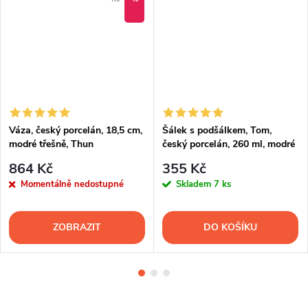
Váza, český porcelán, 18,5 cm,
Šálek s podšálkem, Tom,
modré třešně, Thun
český porcelán, 260 ml, modré
třešně, Thun
864 Kč
355 Kč
Momentálně nedostupné
Skladem
7 ks
ZOBRAZIT
DO KOŠÍKU