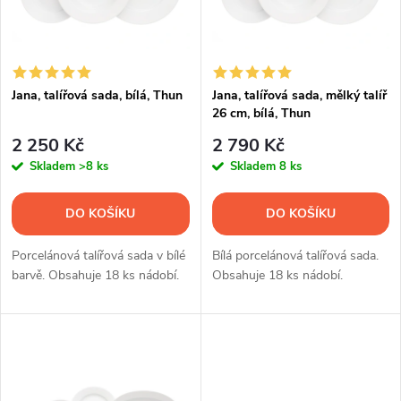
n
i
í
s
p
Jana, talířová sada, bílá, Thun
Jana, talířová sada, mělký talíř
26 cm, bílá, Thun
p
r
2 250 Kč
2 790 Kč
r
Skladem
>8 ks
Skladem
8 ks
o
o
DO KOŠÍKU
DO KOŠÍKU
d
d
Porcelánová talířová sada v bílé
Bílá porcelánová talířová sada.
u
barvě. Obsahuje 18 ks nádobí.
Obsahuje 18 ks nádobí.
u
k
k
t
t