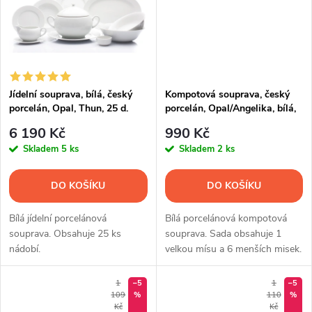
ů
ů
Jídelní souprava, bílá, český
Kompotová souprava, český
porcelán, Opal, Thun, 25 d.
porcelán, Opal/Angelika, bílá,
Thun, 7 d.
6 190 Kč
990 Kč
Skladem
5 ks
Skladem
2 ks
DO KOŠÍKU
DO KOŠÍKU
Bílá jídelní porcelánová
Bílá porcelánová kompotová
souprava. Obsahuje 25 ks
souprava. Sada obsahuje 1
nádobí.
velkou mísu a 6 menších misek.
1
–5
1
–5
109
%
110
%
Kč
Kč