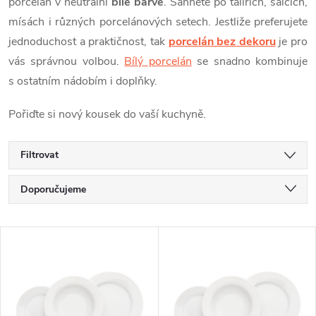
porcelán v neutrální
bílé barvě
. Sáhněte po talířích, šálcích,
mísách i různých porcelánových setech. Jestliže preferujete
jednoduchost a praktičnost, tak
porcelán bez dekoru
je pro
vás správnou volbou.
Bílý porcelán
se snadno kombinuje
s ostatním nádobím i doplňky.
Pořiďte si nový kousek do vaší kuchyně.
Filtrovat
Ř
Doporučujeme
a
Nejlevnější
V
Nejdražší
z
ý
Nejprodávanější
e
p
Abecedně