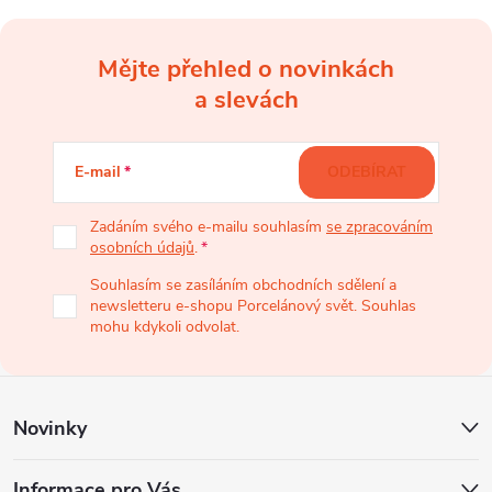
Mějte přehled o novinkách
Z
a slevách
á
E-mail
ODEBÍRAT
p
Zadáním svého e-mailu souhlasím
se zpracováním
osobních údajů
.
a
Souhlasím se zasíláním obchodních sdělení a
newsletteru e-shopu Porcelánový svět. Souhlas
t
mohu kdykoli odvolat.
í
Novinky
Informace pro Vás