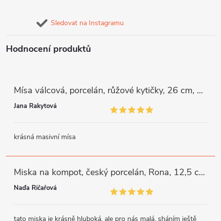
Sledovat na Instagramu
Hodnocení produktů
Mísa válcová, porcelán, růžové kytičky, 26 cm, G. Benedikt
Jana Rakytová
krásná masivní mísa
Miska na kompot, český porcelán, Rona, 12,5 cm, bílý, G. Benedikt
Naďa Říčařová
tato miska je krásně hluboká, ale pro nás malá, sháním ještě