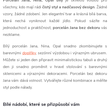
Porcelán Jana, Nina, Opal bílý
je skvělou volbou pro
á
p
všechny, kdo mají rádi
čistý styl a nadčasový design
. Žádné
n
vzory, žádné zdobení. Jen elegantní tvar a krásná bílá barva,
r
í
která nechá vyniknout každé jídlo. Pokud sázíte na
v
jednoduchost a praktičnost,
porcelán Jana bez dekoru
vás
nezklame.
k
Bílý porcelán Jana, Nina, Opal snadno zkombinujete s
y
barevnými
doplňky
, sezónní výzdobou i výrazným ubrusem.
v
Můžete si jeden den připravit minimalistickou tabuli a druhý
ý
den ji snadno proměnit v hravé stolování s barevnými
sklenicemi a výraznými dekoracemi. Porcelán bez dekoru
p
Jana vám dává volnost. Vytvářejte různé kombinace a měňte
i
styl podle nálady.
s
Bílé nádobí, které se přizpůsobí vám
u