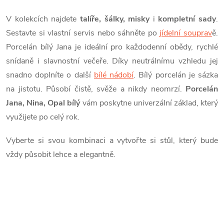
V kolekcích najdete
talíře, šálky, misky
i
kompletní sady
.
Sestavte si vlastní servis nebo sáhněte po
jídelní souprav
ě.
Porcelán bílý Jana je ideální pro každodenní obědy, rychlé
snídaně i slavnostní večeře. Díky neutrálnímu vzhledu jej
snadno doplníte o další
bílé nádobí
. Bílý porcelán je sázka
na jistotu. Působí čistě, svěže a nikdy neomrzí.
Porcelán
Jana, Nina, Opal bílý
vám poskytne univerzální základ, který
využijete po celý rok.
Vyberte si svou kombinaci a vytvořte si stůl, který bude
vždy působit lehce a elegantně.