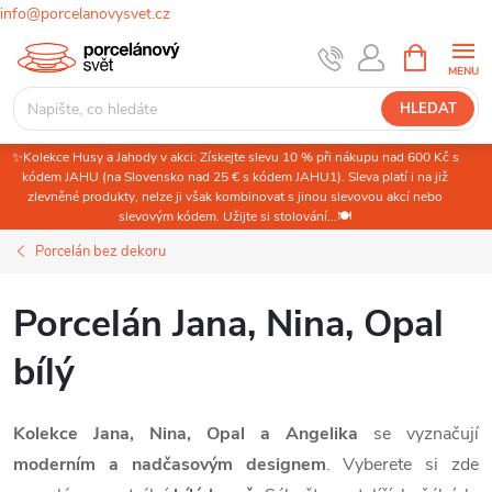
info@porcelanovysvet.cz
Přejít
NÁKUPNÍ
KOŠÍK
na
obsah
HLEDAT
✨Kolekce Husy a Jahody v akci: Získejte slevu 10 % při nákupu nad 600 Kč s
kódem JAHU (na Slovensko nad 25 € s kódem JAHU1). Sleva platí i na již
zlevněné produkty, nelze ji však kombinovat s jinou slevovou akcí nebo
slevovým kódem. Užijte si stolování...🍽️
Porcelán bez dekoru
Porcelán Jana, Nina, Opal
bílý
Kolekce Jana, Nina, Opal a Angelika
se vyznačují
moderním a nadčasovým designem
. Vyberete si zde