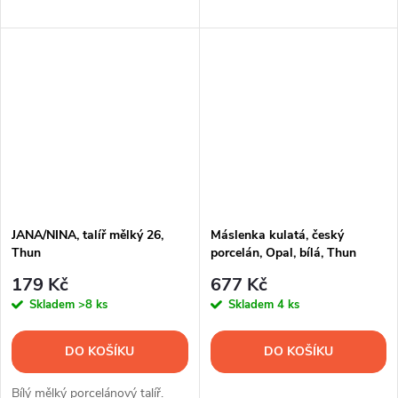
JANA/NINA, talíř mělký 26,
Máslenka kulatá, český
Thun
porcelán, Opal, bílá, Thun
179 Kč
677 Kč
Skladem
>8 ks
Skladem
4 ks
DO KOŠÍKU
DO KOŠÍKU
Bílý mělký porcelánový talíř.