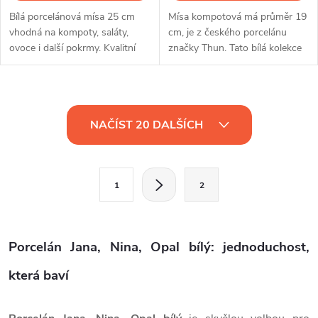
Bílá porcelánová mísa 25 cm
Mísa kompotová má průměr 19
vhodná na kompoty, saláty,
cm, je z českého porcelánu
ovoce i další pokrmy. Kvalitní
značky Thun. Tato bílá kolekce
český porcelán Thun pro
tvaru Jana patří mezi velmi
každodenní použití.
oblíbené kolekce.
O
NAČÍST 20 DALŠÍCH
v
l
S
1
2
t
á
r
d
á
Porcelán Jana, Nina, Opal bílý: jednoduchost,
a
n
k
která baví
c
o
í
v