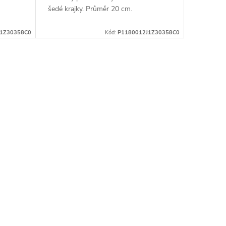
šedé krajky. Průměr 20 cm.
1Z30358C0
Kód:
P1180012J1Z30358C0