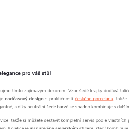
legance pro váš stůl
zaujme tímto zajímavým dekorem. Vzor šedé krajky dodává talí
uje
nadčasový design
s praktičností
českého porcelánu
, takže
antně, a díky neutrální šedé barvě se snadno kombinuje s další
nvice, takže si můžete sestavit kompletní servis podle vlastních
rem.
Kolekce je
inspirována severským stylem
, který kombinuje