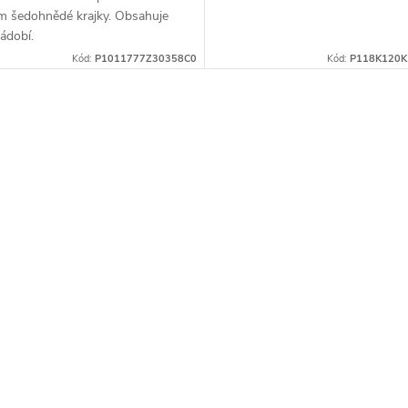
m šedohnědé krajky. Obsahuje
ádobí.
Kód:
P1011777Z30358C0
Kód:
P118K120K