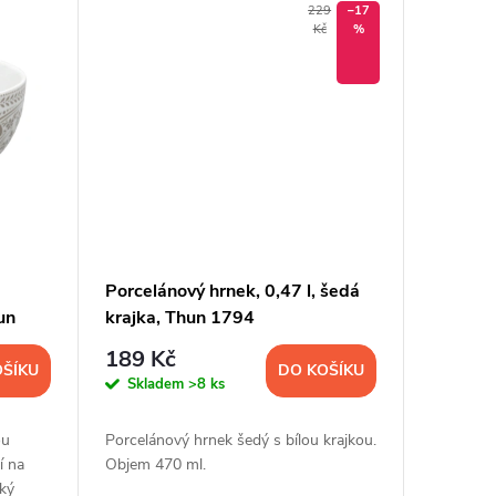
229
–17
Kč
%
Porcelánový hrnek, 0,47 l, šedá
un
krajka, Thun 1794
189 Kč
OŠÍKU
DO KOŠÍKU
Skladem
>8 ks
ou
Porcelánový hrnek šedý s bílou krajkou.
í na
Objem 470 ml.
ský