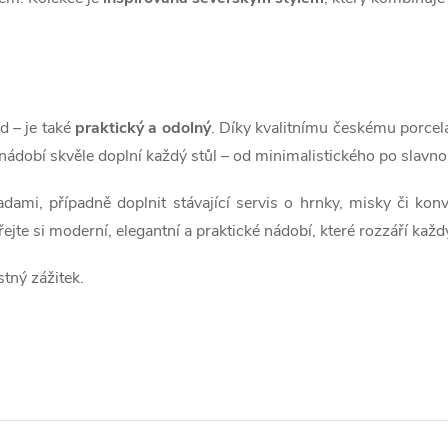
d – je také
praktický a odolný
. Díky kvalitnímu českému porcelá
e nádobí skvěle doplní každý stůl – od minimalistického po slavn
ami, případně doplnit stávající servis o hrnky, misky či konvi
ejte si moderní, elegantní a praktické nádobí, které rozzáří každý
tný zážitek.