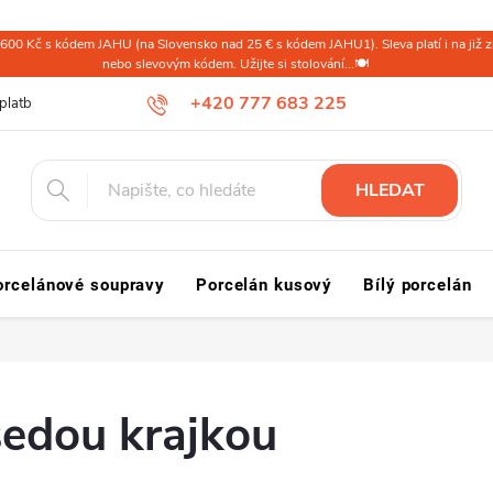
600 Kč s kódem JAHU (na Slovensko nad 25 € s kódem JAHU1). Sleva platí i na již zl
nebo slevovým kódem. Užijte si stolování...🍽️
+420 777 683 225
platba ČR
Doprava a platba Slovensko a svět
Reklamace a vrácení
HLEDAT
orcelánové soupravy
Porcelán kusový
Bílý porcelán
šedou krajkou