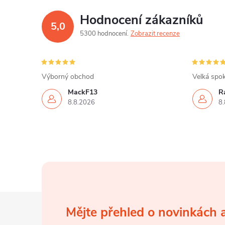
u
Hodnocení zákazníků
5,0
5300 hodnocení
Zobrazit recenze
Výborný obchod
Velká spok
MackF13
Ra
8.8.2026
8.
Z
Mějte přehled o novinkách