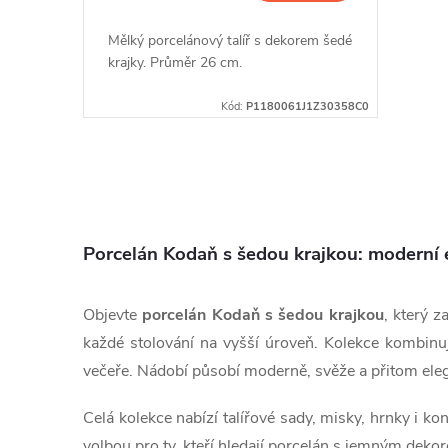
Mělký porcelánový talíř s dekorem šedé
krajky. Průměr 26 cm.
Kód:
P1180061J1Z30358C0
O
v
Porcelán Kodaň s šedou krajkou: moderní e
l
á
Objevte
porcelán Kodaň s šedou krajkou
, který 
d
každé stolování na vyšší úroveň. Kolekce kombin
večeře. Nádobí působí moderně, svěže a přitom eleg
a
Celá kolekce nabízí talířové sady, misky, hrnky i ko
c
volbou pro ty, kteří hledají porcelán s jemným deko