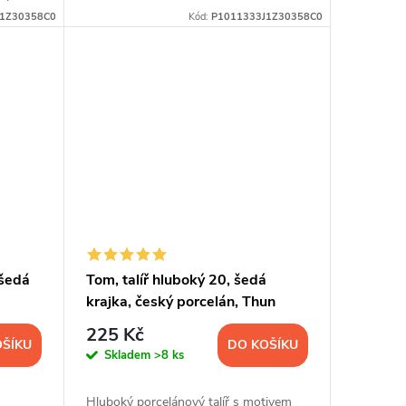
m
J1Z30358C0
Kód:
P1011333J1Z30358C0
 šedá
Tom, talíř hluboký 20, šedá
krajka, český porcelán, Thun
225 Kč
OŠÍKU
DO KOŠÍKU
Skladem
>8 ks
Hluboký porcelánový talíř s motivem