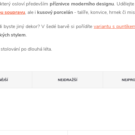
,
který osloví především
příznivce moderního designu
. Udělejt
ou soupravu
, ale i
kusový porcelán
- talíře, konvice, hrnek či mi
i byste jiný dekor? V šedé barvě si pořídíte
variantu s puntíke
ských stylem
.
 stolování po dlouhá léta.
ĚJŠÍ
NEJDRAŽŠÍ
NEJPR