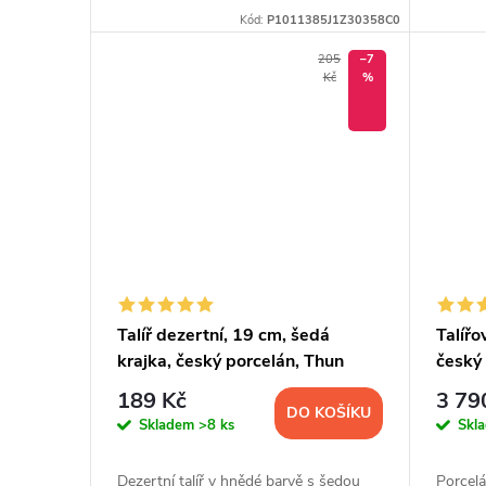
u
ů
Kód:
P1011385J1Z30358C0
k
205
–7
Kč
%
t
ů
Talíř dezertní, 19 cm, šedá
Talířo
krajka, český porcelán, Thun
český
189 Kč
3 79
DO KOŠÍKU
Skladem
>8 ks
Skl
Dezertní talíř v hnědé barvě s šedou
Porcelá