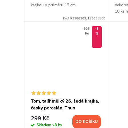
krajkou o průměru 19 cm.
dekore
18 ks n
Kód:
P1180109J1Z30358C0
325
–8
Kč
%
Tom, talíř mělký 26, šedá krajka,
český porcelán, Thun
299 Kč
DO KOŠÍKU
Skladem
>8 ks