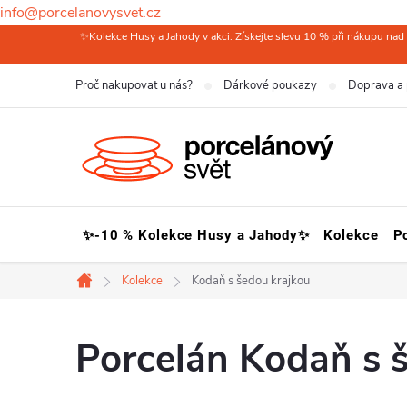
info@porcelanovysvet.cz
Přejít
✨Kolekce Husy a Jahody v akci: Získejte slevu 10 % při nákupu nad 
na
Proč nakupovat u nás?
Dárkové poukazy
Doprava a 
obsah
✨-10 % Kolekce Husy a Jahody✨
Kolekce
P
Kolekce
Kodaň s šedou krajkou
Domů
Porcelán Kodaň s 