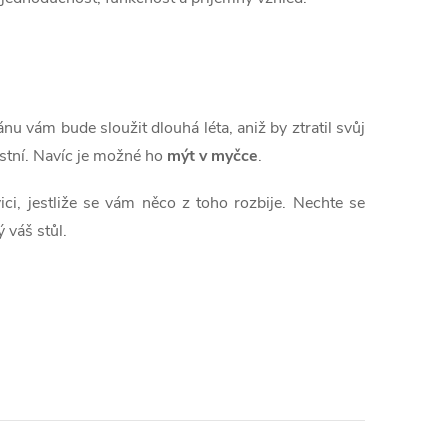
nu vám bude sloužit dlouhá léta, aniž by ztratil svůj
ostní. Navíc je možné ho
mýt v myčce
.
ci, jestliže se vám něco z toho rozbije.
Nechte se
 váš stůl.