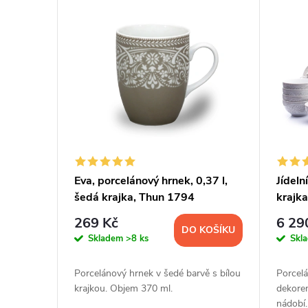
V
n
ý
í
p
p
i
r
s
o
p
d
Eva, porcelánový hrnek, 0,37 l,
Jídeln
šedá krajka, Thun 1794
krajka
r
u
Thun, 
269 Kč
6 29
DO KOŠÍKU
o
k
Skladem
>8 ks
Skl
d
t
Porcelánový hrnek v šedé barvě s bílou
Porcelá
krajkou. Objem 370 ml.
dekore
nádobí.