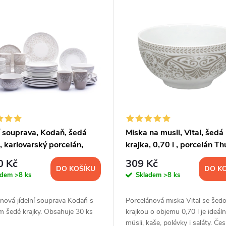
í souprava, Kodaň, šedá
Miska na musli, Vital, šedá
, karlovarský porcelán,
krajka, 0,70 l , porcelán Th
30 d.
0 Kč
309 Kč
DO KOŠÍKU
DO K
adem
>8 ks
Skladem
>8 ks
nová jídelní souprava Kodaň s
Porcelánová miska Vital se šed
m šedé krajky. Obsahuje 30 ks
krajkou o objemu 0,70 l je ideáln
müsli, kaše, polévky i saláty. Če