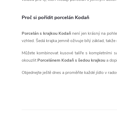
í
p
Proč si pořídit porcelán Kodaň
r
Porcelán s krajkou Kodaň
není jen krásný na pohle
v
vzhled. Šedá krajka jemně oživuje bílý základ, takž
k
Můžete kombinovat kusové talíře s kompletními sad
y
okouzlit
Porcelánem Kodaň s šedou krajkou
a dopř
v
Objednejte ještě dnes a proměňte každé jídlo v rados
ý
p
i
s