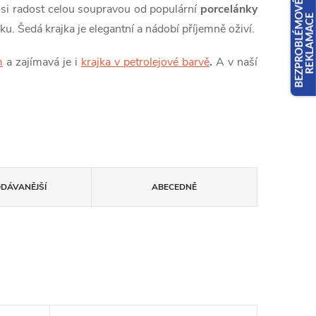
e si radost celou soupravou od populární
porcelánky
sku. Šedá krajka je elegantní a nádobí příjemně oživí.
m
a zajímavá je i
krajka v petrolejové barvě
.
A v naší
ODÁVANĚJŠÍ
ABECEDNĚ