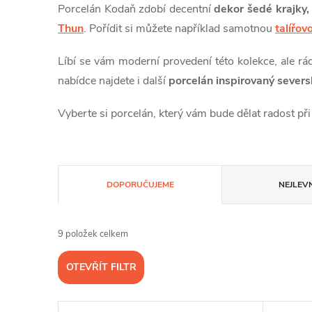
Porcelán Kodaň zdobí decentní
dekor šedé krajky
Thun
. Pořídit si můžete například samotnou
talířov
Líbí se vám moderní provedení této kolekce, ale rád
nabídce najdete i další
porcelán inspirovaný sever
Vyberte si porcelán, který vám bude dělat radost při
Ř
DOPORUČUJEME
NEJLEVN
a
9
položek celkem
z
OTEVŘÍT FILTR
e