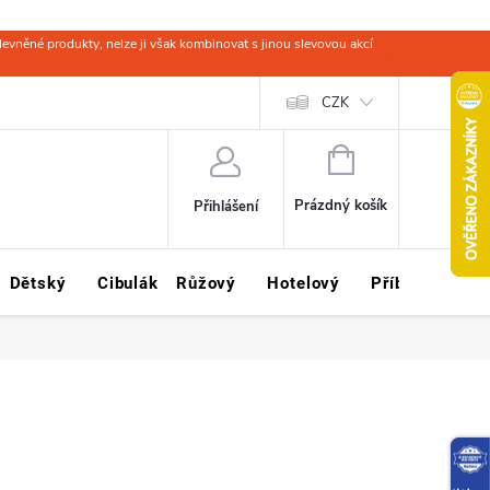
evněné produkty, nelze ji však kombinovat s jinou slevovou akcí
 zboží
Obchodní podmínky
Ochrana osobních údajů
CZK
Kariéra
NÁKUPNÍ
KOŠÍK
Prázdný košík
Přihlášení
Dětský
Cibulák
Růžový
Hotelový
Příbory
Sklo