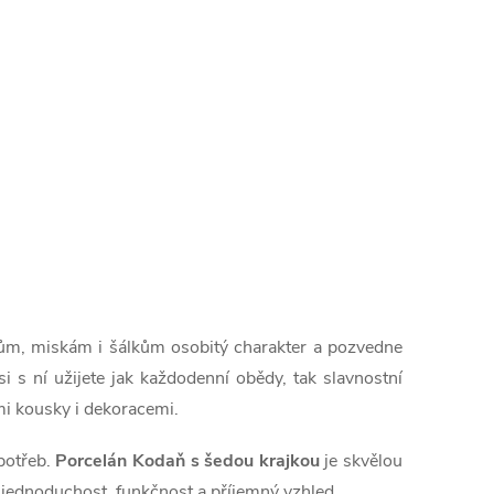
řům, miskám i šálkům osobitý charakter a pozvedne
 si s ní užijete jak každodenní obědy, tak slavnostní
mi kousky i dekoracemi.
 potřeb.
Porcelán Kodaň s šedou krajkou
je skvělou
 jednoduchost, funkčnost a příjemný vzhled.