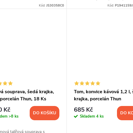
porcelán Thun 1794 v moderní
Kód:
JS30358C0
Kód:
P1941159
severském stylu.
vá souprava, šedá krajka,
Tom, konvice kávová 1,2 l,
 porcelán Thun, 18 Ks
krajka, porcelán Thun
0 Kč
685 Kč
DO KOŠÍKU
DO K
adem
>8 ks
Skladem
4 ks
nová talířová souprava s