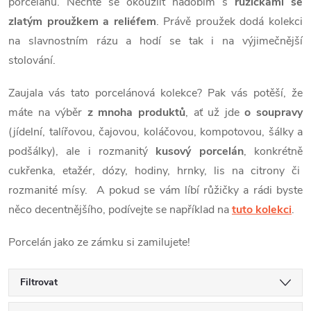
porcelánu.
Nechte se okouzlit nádobím s
růžičkami se
zlatým proužkem a reliéfem
. Právě proužek dodá kolekci
na slavnostním rázu a hodí se tak i na výjimečnější
stolování.
Zaujala vás tato porcelánová kolekce? Pak vás potěší, že
máte na výběr
z mnoha produktů
, ať už jde
o soupravy
(jídelní, talířovou, čajovou, koláčovou, kompotovou, šálky a
podšálky), ale i rozmanitý
kusový porcelán
, konkrétně
cukřenka, etažér, dózy, hodiny, hrnky, lis na citrony či
rozmanité mísy. A pokud se vám líbí růžičky a rádi byste
něco decentnějšího, podívejte se například na
tuto kolekci
.
Porcelán jako ze zámku si zamilujete!
Filtrovat