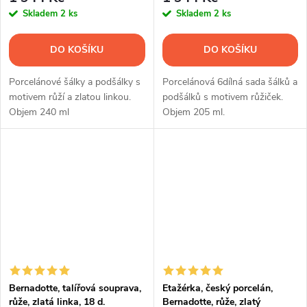
Skladem
2 ks
Skladem
2 ks
DO KOŠÍKU
DO KOŠÍKU
Porcelánové šálky a podšálky s
Porcelánová 6dílná sada šálků a
motivem růží a zlatou linkou.
podšálků s motivem růžiček.
Objem 240 ml
Objem 205 ml.
Bernadotte, talířová souprava,
Etažérka, český porcelán,
růže, zlatá linka, 18 d.
Bernadotte, růže, zlatý