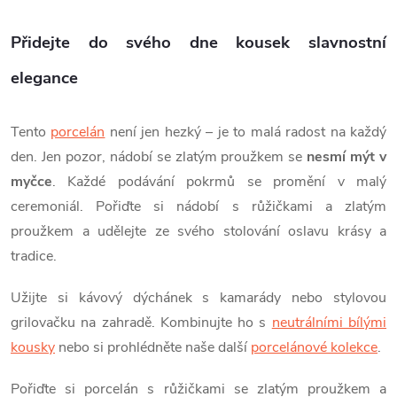
y
v
Přidejte do svého dne kousek slavnostní
ý
elegance
p
Tento
porcelán
není jen hezký – je to malá radost na každý
i
den. Jen pozor, nádobí se zlatým proužkem se
nesmí mýt v
s
myčce
. Každé podávání pokrmů se promění v malý
ceremoniál. Pořiďte si nádobí s růžičkami a zlatým
u
proužkem a udělejte ze svého stolování oslavu krásy a
tradice.
Užijte si kávový dýchánek s kamarády nebo stylovou
grilovačku na zahradě. Kombinujte ho s
neutrálními bílými
kousky
nebo si prohlédněte naše další
porcelánové kolekce
.
Pořiďte si porcelán s růžičkami se zlatým proužkem a