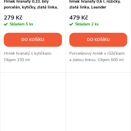
Hrnek hranatý 0,33, bílý
hrnek hranatý 0,6 l, růžičky,
porcelán, kytičky, zlatá linka,
zlatá linka, Leander
Leander
279 Kč
479 Kč
Skladem
5 ks
Skladem
2 ks
DO KOŠÍKU
DO KOŠÍKU
Hrnek hranatý s kytičkami.
Porcelánový hrnek s růžičkami
Objem 330 ml.
a zlatou linkou. Objem 600 ml.