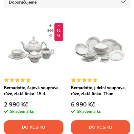
Ř
Doporučujeme
a
Nejlevnější
V
Nejdražší
3
–
z
390
11
ý
Kč
%
Nejprodávanější
e
p
Abecedně
n
i
í
s
p
Bernadotte, čajová souprava,
Bernadotte, jídelní souprava,
růže, zlatá linka, 15 d.
růže, zlatá linka, Thun
p
r
2 990 Kč
6 990 Kč
r
Skladem
2 ks
Skladem
3 ks
o
o
DO KOŠÍKU
DO KOŠÍKU