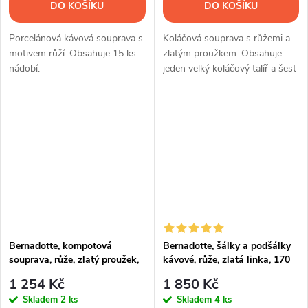
DO KOŠÍKU
DO KOŠÍKU
Porcelánová kávová souprava s
Koláčová souprava s růžemi a
motivem růží. Obsahuje 15 ks
zlatým proužkem. Obsahuje
nádobí.
jeden velký koláčový talíř a šest
malých dezertních talířků.
Bernadotte, kompotová
Bernadotte, šálky a podšálky
souprava, růže, zlatý proužek,
kávové, růže, zlatá linka, 170
Thun
ml, Thun, 6 ks
1 254 Kč
1 850 Kč
Skladem
2 ks
Skladem
4 ks