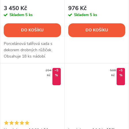
proužek, Thun
3 450 Kč
976 Kč
Skladem
5 ks
Skladem
5 ks
DO KOŠÍKU
DO KOŠÍKU
Porcelánová talířová sada s
dekorem drobných růžiček.
Obsahuje 18 ks nádobí.
294
–5
508
–5
Kč
%
Kč
%