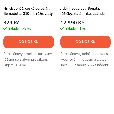
Hrnek Jonáš, český porcelán,
Jídelní souprava Sonáta,
Bernadotte, 310 ml, růže, zlatý
růžičky, zlatá linka, Leander,
proužek, Thun
25 dílná
329 Kč
12 990 Kč
Skladem
>8 ks
Skladem
1 ks
DO KOŠÍKU
DO KOŠÍKU
Porcelánový hrnek dekorovaný
Porcelánová jídelní souprava s
růžemi se zlatým proužkem.
květinovým motivem a zlatou
Objem 310 ml.
linkou. Obsahuje 25 ks nádobí.