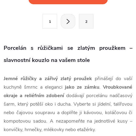
v
l
S
1
2
t
á
r
d
á
Porcelán s růžičkami se zlatým proužkem –
a
n
k
slavnostní kouzlo na vašem stole
c
o
í
v
Jemné růžičky a zářivý zlatý proužek
přinášejí do vaší
á
p
kuchyně šmrnc a eleganci
jako ze zámku
.
Vroubkované
n
okraje a reliéfním zdobení
dodávají porcelánu nadčasový
r
í
šarm, který potěší oko i ducha.
Vyberte si jídelní, talířovou
v
nebo čajovou soupravu a doplňte ji kávovou, koláčovou či
kompotovou sadou. A nezapomeňte na jednotlivé kusy –
k
konvičky, hrnečky, mlékovky nebo etažérky.