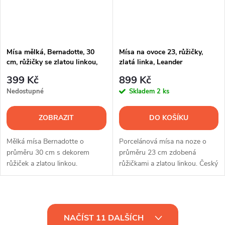
Mísa mělká, Bernadotte, 30
Mísa na ovoce 23, růžičky,
cm, růžičky se zlatou linkou,
zlatá linka, Leander
Thun
399 Kč
899 Kč
Nedostupné
Skladem
2 ks
ZOBRAZIT
DO KOŠÍKU
Mělká mísa Bernadotte o
Porcelánová mísa na noze o
průměru 30 cm s dekorem
průměru 23 cm zdobená
růžiček a zlatou linkou.
růžičkami a zlatou linkou. Český
Elegantní porcelán pro
porcelán Leander s vysokým
slavnostní servírování.
podílem ruční práce.
O
NAČÍST 11 DALŠÍCH