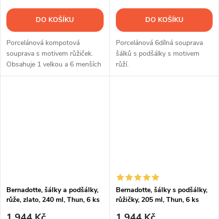
DO KOŠÍKU
DO KOŠÍKU
Porcelánová kompotová
Porcelánová 6dílná souprava
souprava s motivem růžiček.
šálků s podšálky s motivem
Obsahuje 1 velkou a 6 menších
růží.
misek
Bernadotte, šálky a podšálky,
Bernadotte, šálky s podšálky,
růže, zlato, 240 ml, Thun, 6 ks
růžičky, 205 ml, Thun, 6 ks
1 944 Kč
1 944 Kč