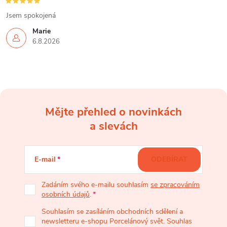
Jsem spokojená
Marie
6.8.2026
Mějte přehled o novinkách
Z
a slevách
á
E-mail
ODEBÍRAT
p
Zadáním svého e-mailu souhlasím
se zpracováním
osobních údajů
.
a
Souhlasím se zasíláním obchodních sdělení a
newsletteru e-shopu Porcelánový svět. Souhlas