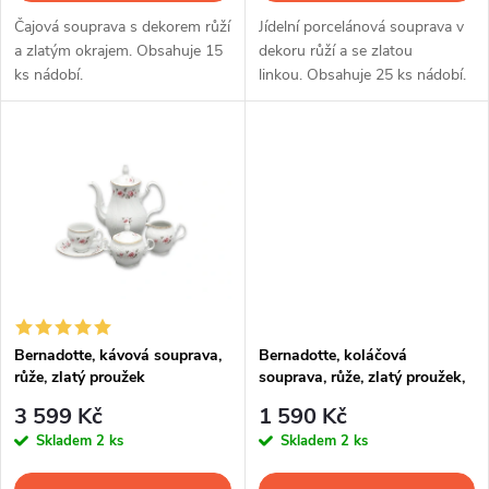
d
d
Čajová souprava s dekorem růží
Jídelní porcelánová souprava v
u
a zlatým okrajem. Obsahuje 15
dekoru růží a se zlatou
ks nádobí.
linkou.
Obsahuje 25 ks nádobí.
u
k
k
t
t
ů
ů
Bernadotte, kávová souprava,
Bernadotte, koláčová
růže, zlatý proužek
souprava, růže, zlatý proužek,
7 d., Thun
3 599 Kč
1 590 Kč
Skladem
2 ks
Skladem
2 ks