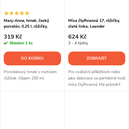
Mary-Anne, hrnek, český
Mísa čtyřhranná 17, růžičky,
porcelán, 0,25 l, růžičky,
zlatá linka, Leander
Leander
319 Kč
624 Kč
Skladem
1 ks
3 - 4 týdny
DO KOŠÍKU
ZOBRAZIT
Porcelánový hrnek s motivem
Pro sváteční příležitosti nebo
růžiček. Objem 250 ml.
jako dekorace se perfektně hodí
mísa čtyřhranná. Má průměrf
17 cm a je dekorovaná
růžičkou a zlatou linkou.
Výrobcem je Leander.