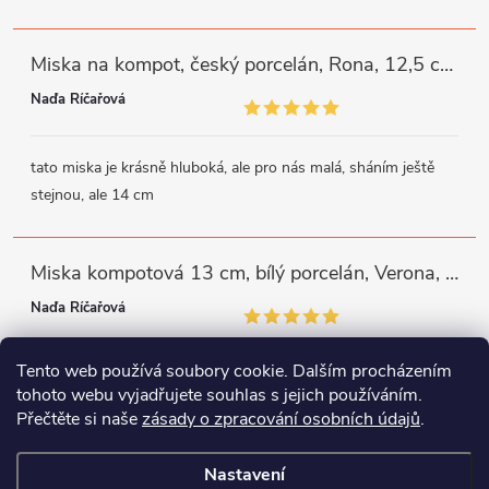
Miska na kompot, český porcelán, Rona, 12,5 cm, bílý, G. Benedikt
Naďa Říčařová
tato miska je krásně hluboká, ale pro nás malá, sháním ještě
stejnou, ale 14 cm
Miska kompotová 13 cm, bílý porcelán, Verona, G. Benedikt
Naďa Říčařová
Tento web používá soubory cookie. Dalším procházením
miska je trochu mělká, ale využiji
tohoto webu vyjadřujete souhlas s jejich používáním.
Přečtěte si naše
zásady o zpracování osobních údajů
.
Instagram
Facebook
WhatsApp
Nastavení