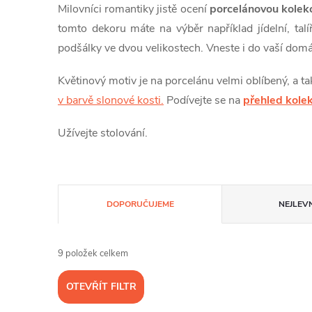
Milovníci romantiky jistě ocení
porcelánovou kolek
tomto dekoru máte na výběr například jídelní, ta
podšálky ve dvou velikostech. Vneste i do vaší domá
Květinový motiv je na porcelánu velmi oblíbený, a 
v barvě slonové kosti.
Podívejte se na
přehled kolek
Užívejte stolování.
Ř
DOPORUČUJEME
NEJLEVN
a
9
položek celkem
z
OTEVŘÍT FILTR
e