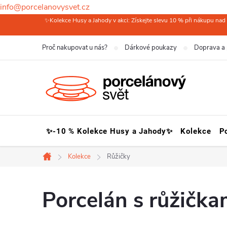
info@porcelanovysvet.cz
Přejít
✨Kolekce Husy a Jahody v akci: Získejte slevu 10 % při nákupu nad 
na
Proč nakupovat u nás?
Dárkové poukazy
Doprava a 
obsah
✨-10 % Kolekce Husy a Jahody✨
Kolekce
P
Kolekce
Růžičky
Domů
Porcelán s růžička