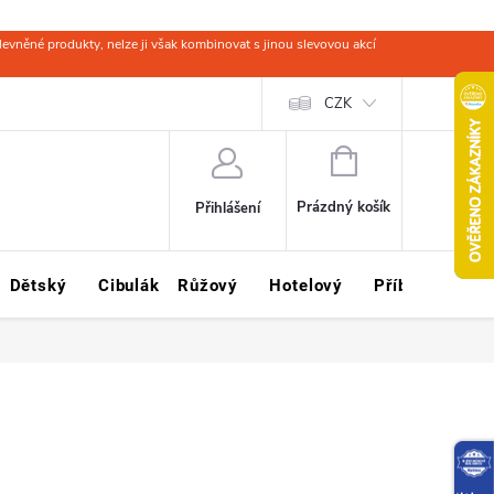
evněné produkty, nelze ji však kombinovat s jinou slevovou akcí
 zboží
Obchodní podmínky
Ochrana osobních údajů
CZK
Kariéra
NÁKUPNÍ
KOŠÍK
Prázdný košík
Přihlášení
Dětský
Cibulák
Růžový
Hotelový
Příbory
Sklo