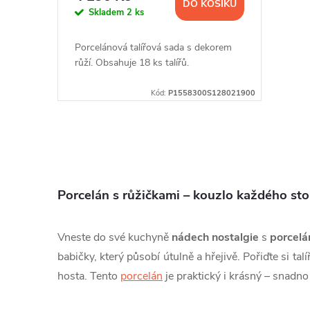
DO KOŠÍKU
Skladem
2 ks
Porcelánová talířová sada s dekorem
růží. Obsahuje 18 ks talířů.
Kód:
P1558300S128021900
O
v
Porcelán s růžičkami – kouzlo každého sto
l
á
Vneste do své kuchyně
nádech nostalgie
s
porcelá
d
babičky, který působí útulně a hřejivě. Pořiďte si t
hosta. Tento
porcelán
je praktický i krásný – snadno
a