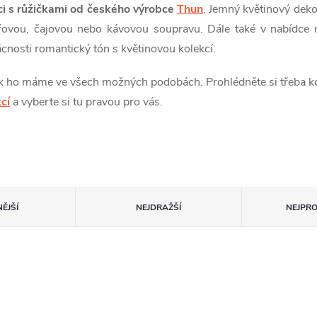
ci s růžičkami od českého výrobce
Thun
. Jemný květinový deko
lířovou, čajovou nebo kávovou soupravu. Dále také v nabídce 
cnosti romantický tón s květinovou kolekcí.
tak ho máme ve všech možných podobách. Prohlédněte si třeba k
cí
a vyberte si tu pravou pro vás.
ĚJŠÍ
NEJDRAŽŠÍ
NEJPR