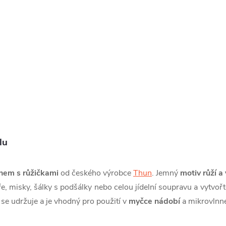
lu
nem s růžičkami
od českého výrobce
Thun
. Jemný
motiv růží a
alíře, misky, šálky s podšálky nebo celou jídelní soupravu a vytv
 se udržuje a je
vhodný pro použití v
myčce nádobí
a mikrovlnné