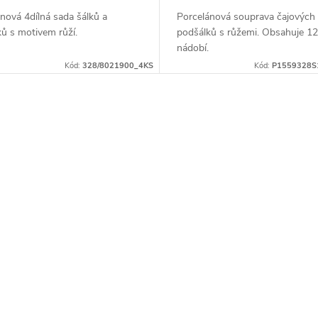
nová 4dílná sada šálků a
Porcelánová souprava čajových 
ů s motivem růží.
podšálků s růžemi. Obsahuje 12
nádobí.
Kód:
328/8021900_4KS
Kód:
P1559328S