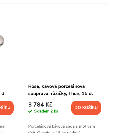
Rose, kávová porcelánová
 d.
souprava, růžičky, Thun, 15 d.
3 784 Kč
OŠÍKU
DO KOŠÍKU
Skladem
2 ks
rem
Porcelánová kávová sada s motivem
ks
růží. Obsahuje 15 ks nádobí.