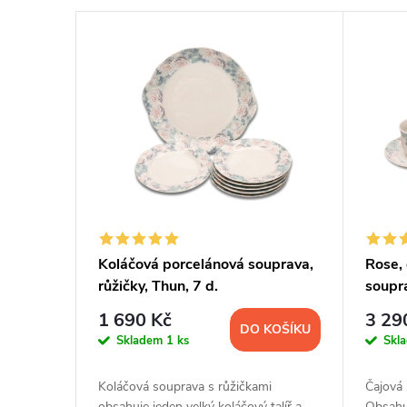
V
n
ý
í
p
p
i
r
s
o
p
d
Koláčová porcelánová souprava,
Rose,
růžičky, Thun, 7 d.
soupra
r
u
1 690 Kč
3 29
DO KOŠÍKU
o
k
Skladem
1 ks
Skl
d
t
Koláčová souprava s růžičkami
Čajová 
obsahuje jeden velký koláčový talíř a
Obsahu