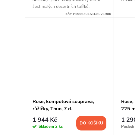
u
šest malých dezertních talířků.
ů
Kód:
P1556301S1D8021900
k
t
ů
Rose, kompotová souprava,
Rose, 
růžičky, Thun, 7 d.
225 ml
Thun, 
1 944 Kč
1 29
DO KOŠÍKU
Skladem
2 ks
Posled