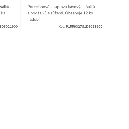
šálků a
Porcelánová souprava kávových šálků
 ks
a podšálků s růžemi. Obsahuje 12 ks
nádobí.
1D8021900
Kód:
P1559327S1D8021900