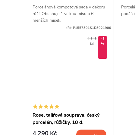
Porcelánová kompotová sada v dekoru
Porcelá
růží. Obsahuje 1 velkou mísu a 6
podšálk
menších misek.
Kód:
P1557301S1D8021900
4 543
–5
Kč
%
Rose, talířová souprava, český
porcelán, růžičky, 18 d.
4 290 Kč