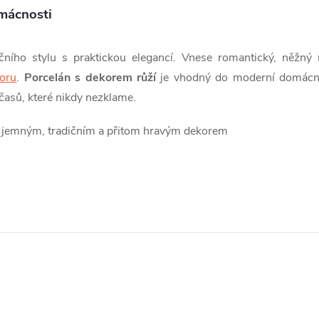
mácnosti
čního stylu s praktickou elegancí. Vnese romantický, něžný
koru
.
Porcelán s dekorem růží
je vhodný do moderní domácnos
 časů, které nikdy nezklame.
l jemným, tradičním a přitom hravým dekorem