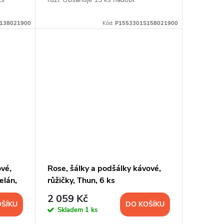
138021900
Kód:
P1553301S158021900
ové,
Rose, šálky a podšálky kávové,
elán,
růžičky, Thun, 6 ks
2 059 Kč
OŠÍKU
DO KOŠÍKU
Skladem
1 ks