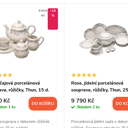
4 014
–18
Kč
%
 čajová porcelánová
Rose, jídelní porcelánová
va, růžičky, Thun, 15 d.
souprava, růžičky, Thun, 25
0 Kč
9 790 Kč
DO KOŠÍKU
DO K
adem
1 ks
Skladem
2 ks
souprava s dekorem růžiček.
Porcelánová jídelní sada s deko
je 15 ks nádobí.
růžiček. Souprava obsahuje 25 