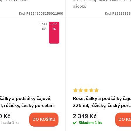
nádobí.
Kód:
P1554300S158021900
Kód:
P1552315S
1 566
–17
Kč
%
šálky a podšálky čajové,
Rose, šálky a podšálky čaj
, růžičky, český porcelán,
225 ml, růžičky, český porc
4 ks
Thun, 6 ks
0 Kč
2 349 Kč
DO KOŠÍKU
DO K
ní sada
1 ks
Skladem
1 ks