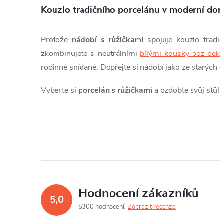
c
Kouzlo tradičního porcelánu v moderní do
í
Protože
nádobí s růžičkami
spojuje kouzlo tradi
p
zkombinujete s neutrálními
bílými kousky bez de
r
rodinné snídaně. Dopřejte si nádobí jako ze starých
v
Vyberte si
porcelán s růžičkami
a ozdobte svůj stů
k
y
v
ý
p
Hodnocení zákazníků
i
5,0
5300 hodnocení
Zobrazit recenze