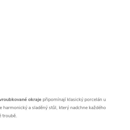
 vroubkované okraje
připomínají klasický porcelán u
ořte harmonický a sladěný stůl, který nadchne každého
 troubě.