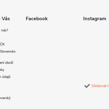
o Vás
Facebook
Instagram
 nás?
 ČR
 Slovensko
ení zboží
nky
h údajů
Sledovat 
lovarský