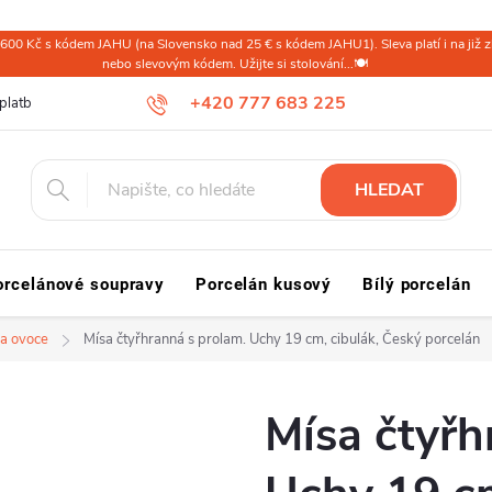
600 Kč s kódem JAHU (na Slovensko nad 25 € s kódem JAHU1). Sleva platí i na již zl
nebo slevovým kódem. Užijte si stolování...🍽️
+420 777 683 225
platba ČR
Doprava a platba Slovensko a svět
Reklamace a vrácení
HLEDAT
orcelánové soupravy
Porcelán kusový
Bílý porcelán
a ovoce
Mísa čtyřhranná s prolam. Uchy 19 cm, cibulák, Český porcelán
Mísa čtyřh