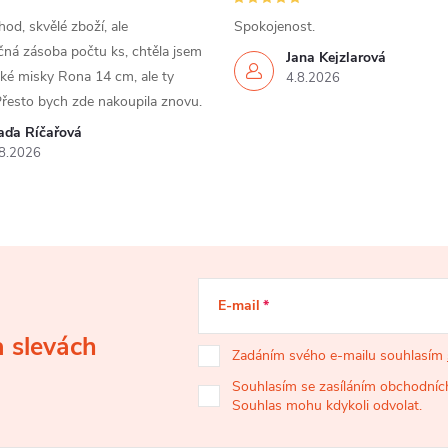
od, skvělé zboží, ale
Spokojenost.
ná zásoba počtu ks, chtěla jsem
Jana Kejzlarová
ké misky Rona 14 cm, ale ty
4.8.2026
Přesto bych zde nakoupila znovu.
aďa Říčařová
8.2026
E-mail
a slevách
Zadáním svého e-mailu souhlasím
Souhlasím se zasíláním obchodních
Souhlas mohu kdykoli odvolat.