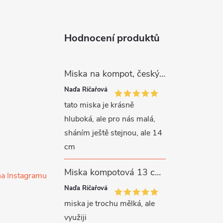
Hodnocení produktů
Miska na kompot, český porcelán, Rona, 12,5 cm, bílý, G. Benedikt
Naďa Říčařová
tato miska je krásně
hluboká, ale pro nás malá,
sháním ještě stejnou, ale 14
cm
Miska kompotová 13 cm, bílý porcelán, Verona, G. Benedikt
na Instagramu
Naďa Říčařová
miska je trochu mělká, ale
využiji