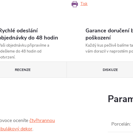
Tisk
Rychlé odeslání
Garance doručení 
objednávky do 48 hodin
poškození
aši objednávku připravíme a
Každý kus pečlivě balíme ta
dešleme do 48 hodin od
vám dorazil v naprostém p
otvrzení.
RECENZE
DISKUZE
Param
 ovoce oceníte
čtyřhrannou
Porcelán
:
ibulákový dekor
.