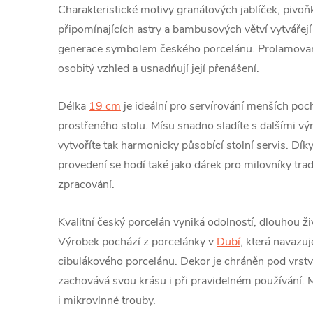
Charakteristické motivy granátových jablíček, pivoň
připomínajících astry a bambusových větví vytvářejí 
generace symbolem českého porcelánu. Prolamovan
osobitý vzhled a usnadňují její přenášení.
Délka
19 cm
je ideální pro servírování menších poc
prostřeného stolu. Mísu snadno sladíte s dalšími v
vytvoříte tak harmonicky působící stolní servis. Dí
provedení se hodí také jako dárek pro milovníky tr
zpracování.
Kvalitní český porcelán vyniká odolností, dlouhou ž
Výrobek pochází z porcelánky v
Dubí
, která navazuj
cibulákového porcelánu. Dekor je chráněn pod vrstv
zachovává svou krásu i při pravidelném používání.
i mikrovlnné trouby.