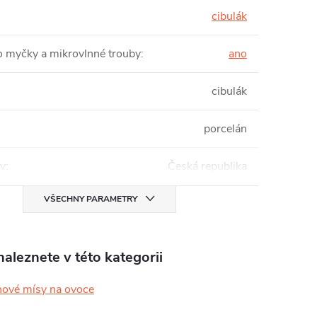
cibulák
 myčky a mikrovlnné trouby
:
ano
cibulák
porcelán
v
:
Česká republika
VŠECHNY PARAMETRY
aleznete v této kategorii
nové mísy na ovoce