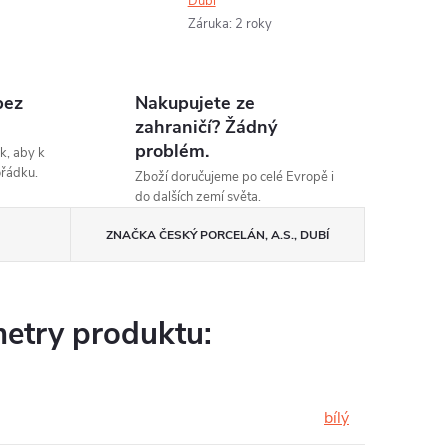
Dubí
Záruka
:
2 roky
bez
Nakupujete ze
zahraničí? Žádný
problém.
k, aby k
ořádku.
Zboží doručujeme po celé Evropě i
do dalších zemí světa.
ZNAČKA
ČESKÝ PORCELÁN, A.S., DUBÍ
etry produktu:
bílý