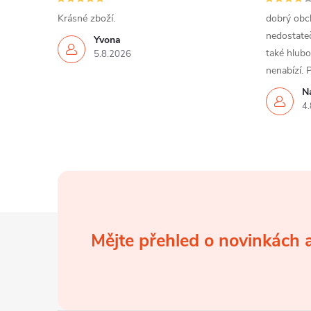
Krásné zboží.
dobrý obch
nedostateč
Yvona
také hlubo
5.8.2026
nenabízí. 
N
4.
Z
Mějte přehled o novinkách
á
p