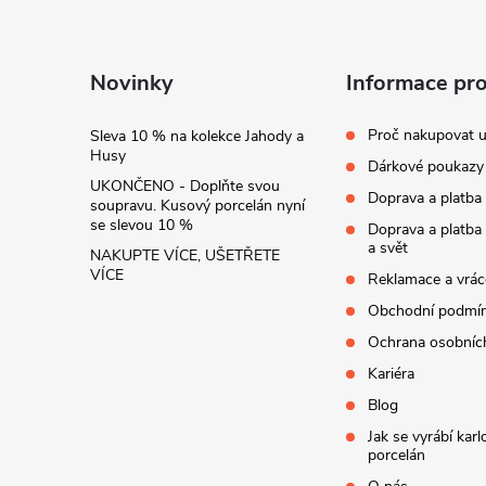
a
t
Novinky
Informace pr
í
Proč nakupovat u
Sleva 10 % na kolekce Jahody a
Husy
Dárkové poukazy
UKONČENO - Doplňte svou
Doprava a platba
soupravu. Kusový porcelán nyní
se slevou 10 %
Doprava a platba
a svět
NAKUPTE VÍCE, UŠETŘETE
VÍCE
Reklamace a vrác
Obchodní podmí
Ochrana osobníc
Kariéra
Blog
Jak se vyrábí kar
porcelán