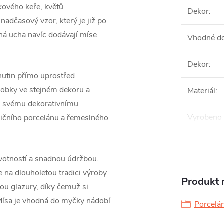
kového keře, květů
Dekor
:
nadčasový vzor, který je již po
á ucha navíc dodávají míse
Vhodné do
Dekor
:
hutin přímo uprostřed
ýrobky ve stejném dekoru a
Materiál
:
ky svému dekorativnímu
Vyrobeno 
adičního porcelánu a řemeslného
ivotností a snadnou údržbou.
e na dlouholetou tradici výroby
Produkt n
ou glazury, díky čemuž si
 Mísa je vhodná do myčky nádobí
Porcelá