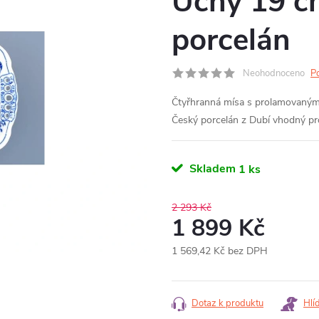
Uchy 19 cm
porcelán
Neohodnoceno
P
Čtyřhranná mísa s prolamovanými
Český porcelán z Dubí vhodný pro 
Skladem
1 ks
2 293 Kč
1 899 Kč
1 569,42 Kč bez DPH
Měrná
cena:
Dotaz k produktu
Hlí