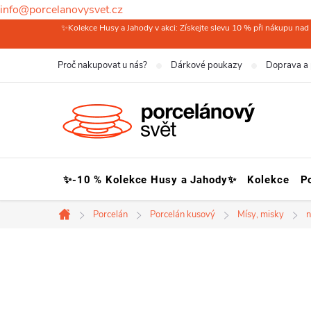
info@porcelanovysvet.cz
Přejít
✨Kolekce Husy a Jahody v akci: Získejte slevu 10 % při nákupu nad 
na
Proč nakupovat u nás?
Dárkové poukazy
Doprava a 
obsah
✨-10 % Kolekce Husy a Jahody✨
Kolekce
P
Porcelán
Porcelán kusový
Mísy, misky
n
Domů