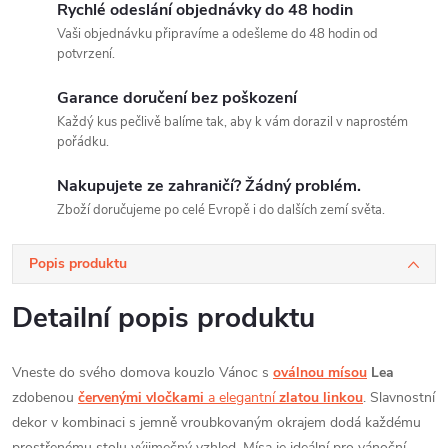
Rychlé odeslání objednávky do 48 hodin
Vaši objednávku připravíme a odešleme do 48 hodin od
potvrzení.
Garance doručení bez poškození
Každý kus pečlivě balíme tak, aby k vám dorazil v naprostém
pořádku.
Nakupujete ze zahraničí? Žádný problém.
Zboží doručujeme po celé Evropě i do dalších zemí světa.
Popis produktu
Detailní popis produktu
Vneste do svého domova kouzlo Vánoc s
oválnou mísou
Lea
zdobenou
červenými vločkami
a elegantní
zlatou linkou
. Slavnostní
dekor v kombinaci s jemně vroubkovaným okrajem dodá každému
prostřenému stolu výjimečný vzhled. Mísa je ideální pro vánoční