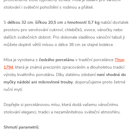
stolování i sváteční pohoštění s rodinou a přáteli.
S
délkou 32 cm
,
šířkou 20,5 cm
a
hmotností 0,7 kg
nabízí dostatek
prostoru pro servírování cukroví, chlebíčků, ovoce, vánočky nebo
dalších svátečních dobrot. Pro dokonale sladěnou vánoční tabuli ji
můžete doplnit větší mísou o délce 38 cm ze stejné kolekce.
Mísa je vyrobena z
českého porcelánu
v tradiční porcelánce
Thun
1794
, která je známá precizním zpracováním a dlouholetou tradicí
výroby kvalitního porcelánu. Díky zlatému zdobení
není vhodná do
myčky nádobí ani mikrovlnné trouby
, doporučujeme proto šetrné
ruční mytí.
Dopřejte si porcelánovou mísu, která dodá vašemu vánočnímu
stolování eleganci, tradici a nezaměnitelnou sváteční atmosféru.
Shrnutí parametrů: