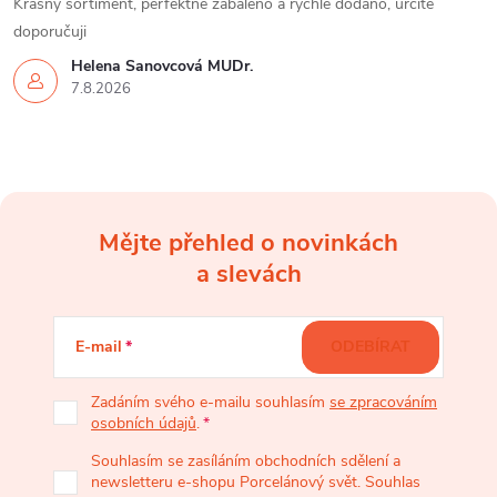
Krasný sortiment, perfektně zabaleno a rychle dodáno, určitě
doporučuji
Helena Šanovcová MUDr.
7.8.2026
Mějte přehled o novinkách
Z
a slevách
á
E-mail
ODEBÍRAT
p
Zadáním svého e-mailu souhlasím
se zpracováním
osobních údajů
.
a
Souhlasím se zasíláním obchodních sdělení a
newsletteru e-shopu Porcelánový svět. Souhlas