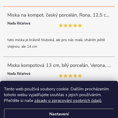
Miska na kompot, český porcelán, Rona, 12,5 cm, bílý, G. Benedikt
Naďa Říčařová
tato miska je krásně hluboká, ale pro nás malá, sháním ještě
stejnou, ale 14 cm
Miska kompotová 13 cm, bílý porcelán, Verona, G. Benedikt
Naďa Říčařová
Tento web používá soubory cookie. Dalším procházením
miska je trochu mělká, ale využiji
tohoto webu vyjadřujete souhlas s jejich používáním.
Přečtěte si naše
zásady o zpracování osobních údajů
.
Instagram
Facebook
WhatsApp
Nastavení